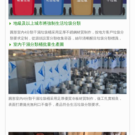
地級及以上城市將強制生活垃圾分類
圓形室內4分類干濕垃圾桶采用足厚不銹鋼材質制作，按地方客戶垃圾分
類要求定制，從源頭設置分類收集容器，絲印清晰醒目垃圾分類標識，
規范投放垃圾減量分類。
室內干濕分類桶批量生產圖
圓形室內4分類干濕垃圾桶采用足厚優質冷板材質制作，做工扎實精良，
表面打磨拋光無利口不傷手，產品符合生活垃圾分類要求。