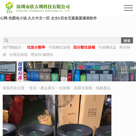
欧美伊人-麻豆精品一区二区三区-欧美日b视频-阿v天堂网-中文字幕第六页-狠狠干干-
国产h在线观看-国产嫩草视频-日日夜夜拍-亚洲第一视频网-毛片在线网站-五月婷婷开
心网-色图色小说-久久中文一区-女女h百合无遮羞羞漫画软件
熱門關鍵詞：
垃圾分類亭
不銹鋼垃圾桶
四分類垃圾桶
不銹鋼花盆
庫存熱
銷
分類垃圾箱
煙灰柱/滅煙柱
當前所在位置：
首頁
>
產品展示
>
垃圾桶
>
高檔垃圾桶
>
熱銷產品