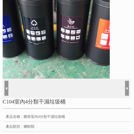
C104室內4分類干濕垃圾桶
產品名稱：圓形室內4分類干濕垃圾桶
產品類別：鋼制類