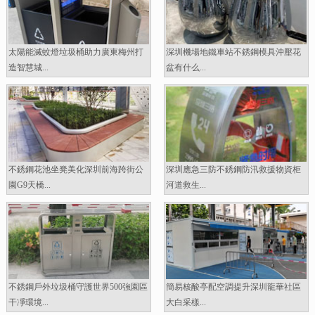
太陽能滅蚊燈垃圾桶助力廣東梅州打
深圳機場地鐵車站不銹鋼模具沖壓花
造智慧城...
盆有什么...
不銹鋼花池坐凳美化深圳前海跨街公
深圳應急三防不銹鋼防汛救援物資柜
園G9天橋...
河道救生...
不銹鋼戶外垃圾桶守護世界500強園區
簡易核酸亭配空調提升深圳龍華社區
干凈環境...
大白采樣...