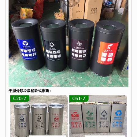
干濕分類垃圾桶款式推薦：