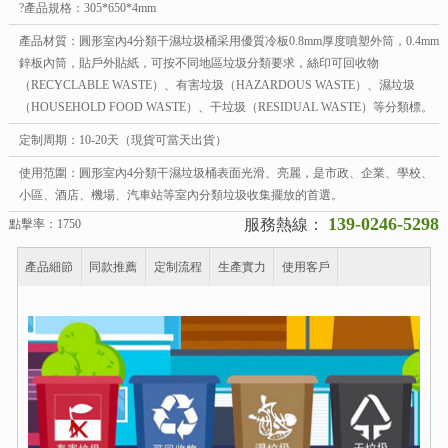
?產品規格：305*650*4mm
產品材質：圓形室內4分類干濕垃圾桶采用優質冷板0.8mm厚度噴塑外筒，0.4mm
鋅板內筒，貼戶外貼紙，可按不同地區垃圾分類要求，絲印可回收物
（RECYCLABLE WASTE）、有害垃圾（HAZARDOUS WASTE）、濕垃圾
（HOUSEHOLD FOOD WASTE）、干垃圾（RESIDUAL WASTE）等分類標。
定制周期：10-20天（現貨可當天出貨）
使用范圍：圓形室內4分類干濕垃圾桶表面光滑、亮麗，是市政、企業、學校、
小區、酒店、機場、汽車站等室內分類垃圾收集擺放的首選。
139-0246-5298
服務熱線：
點擊率：1750
產品細節
同款推薦
定制流程
生產實力
使用客戶