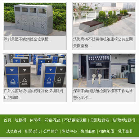
深圳景區不銹鋼鏤空垃圾桶...
濱海廊橋不銹鋼種植池座椅公共空間
景觀坐凳...
戶外推蓋垃圾桶無異味凈化深圳龍崗
深圳不銹鋼核酸檢測采樣亭工作站常
幼兒園環...
態化采樣...
首頁
|
垃圾桶
|
休閑椅
|
花箱/花盆
|
不銹鋼垃圾桶
|
分類垃圾箱
|
玻璃鋼垃圾桶
|
成功案例
|
新聞資訊
|
公司簡介
|
幫助中心
|
售后服務
|
招商加盟
|
電子畫冊