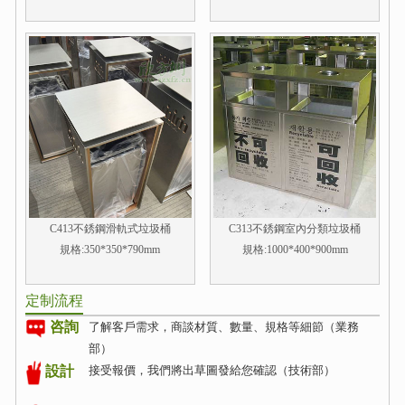
C413不銹鋼滑軌式垃圾桶
C313不銹鋼室內分類垃圾桶
規格:350*350*790mm
規格:1000*400*900mm
定制流程
咨詢
了解客戶需求，商談材質、數量、規格等細節（業務
部）
接受報價，我們將出草圖發給您確認（技術部）
設計