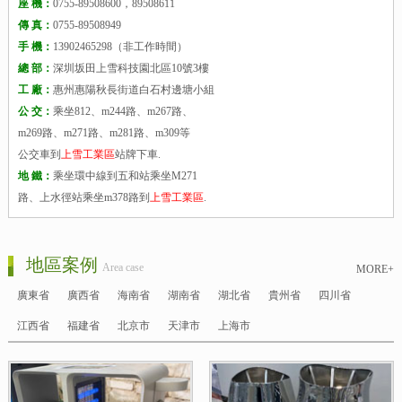
座 機：
0755-89508600，89508611
傳 真：
0755-89508949
手 機：
13902465298（非工作時間）
總 部：
深圳坂田上雪科技園北區10號3樓
工 廠：
惠州惠陽秋長街道白石村邊塘小組
公 交：
乘坐812、m244路、m267路、
m269路、m271路、m281路、m309等
公交車到
上雪工業區
站牌下車.
地 鐵：
乘坐環中線到五和站乘坐M271
路、上水徑站乘坐m378路到
上雪工業區
.
地區案例
Area case
MORE+
廣東省
廣西省
海南省
湖南省
湖北省
貴州省
四川省
江西省
福建省
北京市
天津市
上海市