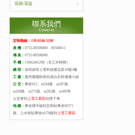
花箱/花盆
聯系我們
Contact us
定制熱線：139-0246-5298
座 機：
0755-89508600，89508611
傳 真：
0755-89508949
手 機：
13902465298（非工作時間）
總 部：
深圳坂田上雪科技園北區10號3樓
工 廠：
惠州惠陽秋長街道白石村邊塘小組
公 交：
乘坐812、m244路、m267路、
m269路、m271路、m281路、m309等
公交車到
上雪工業區
站牌下車.
地 鐵：
乘坐環中線到五和站乘坐M271
路、上水徑站乘坐m378路到
上雪工業區
.