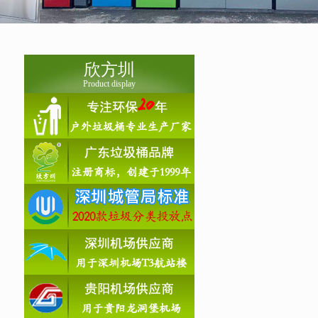
欣方圳
Product display