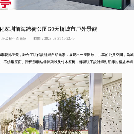
化深圳前海跨街公園G9天橋城市戶外景觀
-垃圾桶生產廠家
時間：2023-08-31 19:22:49
鋼花池坐凳，融合了現代設計與自然元素，展現出一座開放、共享的公共空間，為城
、不銹鋼座面、階梯形鋼結構骨架以及竹木座椅，都體現了設計師對細節的精益求精