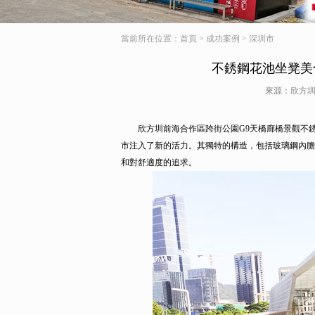
當前所在位置：
首頁
>
成功案例
>
深圳市
不銹鋼花池坐凳美
來源：欣方圳
欣方圳前海合作區跨街公園G9天橋廊橋景觀不銹
市注入了新的活力。其獨特的構造，包括玻璃鋼內膽
和對舒適度的追求。