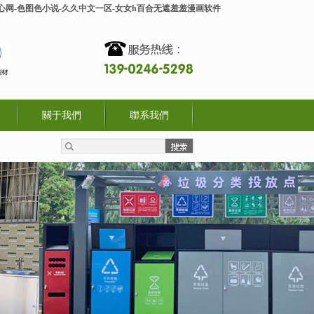
开心网-色图色小说-久久中文一区-女女h百合无遮羞羞漫画软件
關于我們
聯系我們