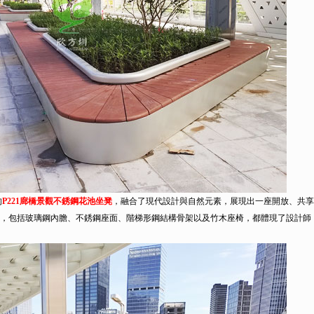
的
P221廊橋景觀不銹鋼花池坐凳
，融合了現代設計與自然元素，展現出一座開放、共享
，包括玻璃鋼內膽、不銹鋼座面、階梯形鋼結構骨架以及竹木座椅，都體現了設計師