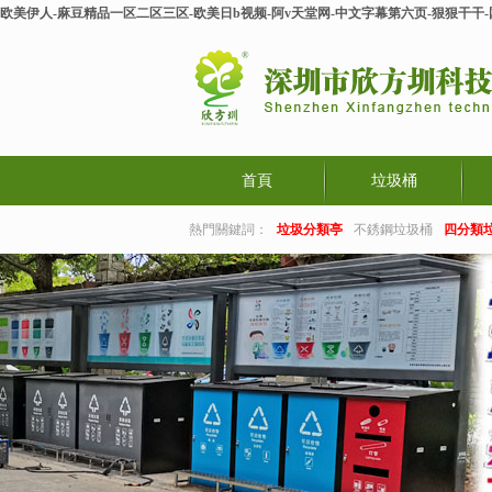
欧美伊人-麻豆精品一区二区三区-欧美日b视频-阿v天堂网-中文字幕第六页-狠狠干干
首頁
垃圾桶
熱門關鍵詞：
垃圾分類亭
不銹鋼垃圾桶
四分類