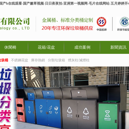
-国产h在线观看-国产嫩草视频-日日夜夜拍-亚洲第一视频网-毛片在线网站-五月婷婷
休閑椅
花箱/花盆
成功案例
新聞資訊
垃圾桶
不銹鋼花盆
庫存熱銷
分類垃圾箱
煙灰柱/滅煙柱