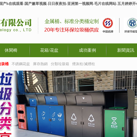
-国产h在线观看-国产嫩草视频-日日夜夜拍-亚洲第一视频网-毛片在线网站-五月婷婷
休閑椅
花箱/花盆
成功案例
新聞資訊
垃圾桶
不銹鋼花盆
庫存熱銷
分類垃圾箱
煙灰柱/滅煙柱