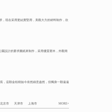
求，現在采用更結實堅用，美觀大方的材料制作，欣
照公園設計的要求圖紙來制作，采用優質塑木，外觀簡
成長，這顆金桂樹如今依然綠意盎然，但獨身一顆遠遠
北京市
天津市
上海市
MORE+