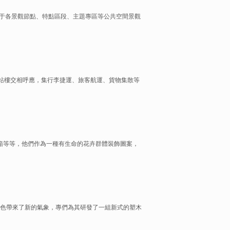
于各景觀節點、特點區段、主題專區等公共空間景觀
航站樓交相呼應，集行李捷運、旅客航運、貨物集散等
箱等等，他們作為一種有生命的花卉群體裝飾圖案，
色帶來了新的氣象，專們為其研發了一組新式的塑木