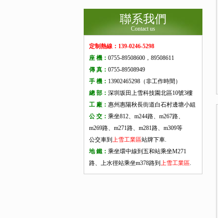
聯系我們
Contact us
定制熱線：139-0246-5298
座 機：
0755-89508600，89508611
傳 真：
0755-89508949
手 機：
13902465298（非工作時間）
總 部：
深圳坂田上雪科技園北區10號3樓
工 廠：
惠州惠陽秋長街道白石村邊塘小組
公 交：
乘坐812、m244路、m267路、
m269路、m271路、m281路、m309等
公交車到
上雪工業區
站牌下車.
地 鐵：
乘坐環中線到五和站乘坐M271
路、上水徑站乘坐m378路到
上雪工業區
.