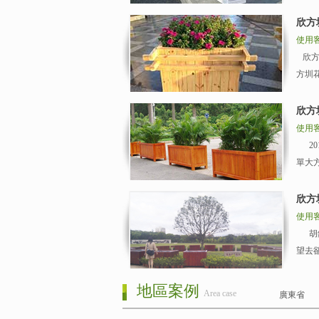
欣方
使用
欣方
方圳
欣方
使用
20
單大
欣方
使用
胡錦
望去
地區案例
Area case
廣東省