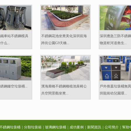
地鐵車站不銹鋼模具
不銹鋼花池坐凳美化深圳前海
深圳應急三防不銹
么...
跨街公園G9天橋...
物資柜河道救生...
銹鋼鏤空垃圾桶...
濱海廊橋不銹鋼種植池座椅公
戶外推蓋垃圾桶無
共空間景觀坐凳...
圳龍崗幼兒園環...
不銹鋼垃圾桶
|
分類垃圾箱
|
玻璃鋼垃圾桶
|
成功案例
|
新聞資訊
|
公司簡介
|
幫助