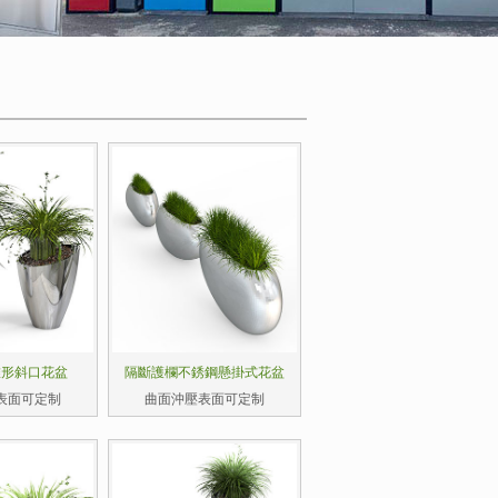
錐形斜口花盆
隔斷護欄不銹鋼懸掛式花盆
表面可定制
曲面沖壓表面可定制