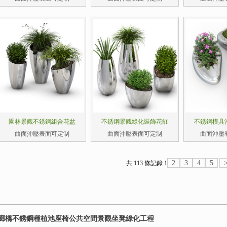
園林景觀不銹鋼組合花盆
不銹鋼景觀綠化裝飾花缸
不銹鋼模具
曲面沖壓表面可定制
曲面沖壓表面可定制
曲面沖壓
2
3
4
5
共 113 條記錄
1
廊橋不銹鋼種植池座椅公共空間景觀坐凳綠化工程