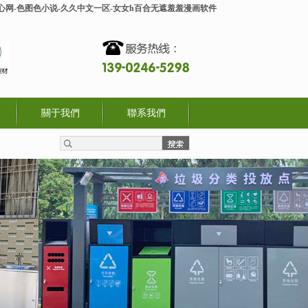
开心网-色图色小说-久久中文一区-女女h百合无遮羞羞漫画软件
關于我們
聯系我們