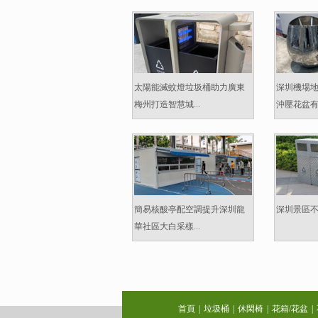
太陽能滅蚊燈垃圾桶助力廣東
深圳機場
梅州打造智慧城...
沖壓花盆有什
簡易核酸亭配空調提升深圳龍
深圳景區不
華社區大白采樣...
首頁
|
垃圾桶
|
休閑椅
|
花箱/花盆
|