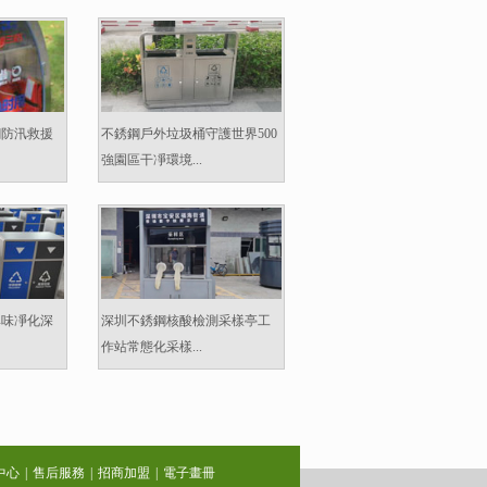
鋼防汛救援
不銹鋼戶外垃圾桶守護世界500
強園區干凈環境...
異味凈化深
深圳不銹鋼核酸檢測采樣亭工
作站常態化采樣...
中心
|
售后服務
|
招商加盟
|
電子畫冊