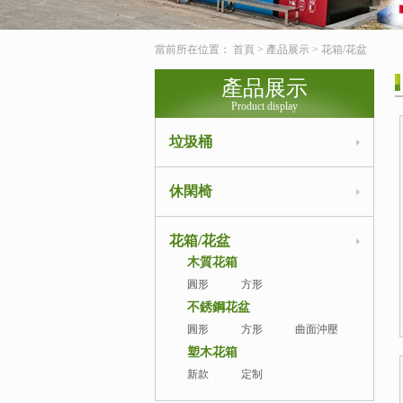
當前所在位置：
首頁
>
產品展示
>
花箱/花盆
產品展示
Product display
垃圾桶
休閑椅
花箱/花盆
木質花箱
圓形
方形
不銹鋼花盆
圓形
方形
曲面沖壓
塑木花箱
新款
定制