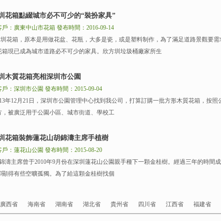
圳花箱點綴城市必不可少的“裝扮家具”
客戶：廣東中山市花箱
發布時間：2016-09-14
圳花箱，原本是用做花盆、花瓶，大多是瓷，或是塑料制作，為了滿足道路景觀要需
花箱現已成為城市道路必不可少的家具。欣方圳垃圾桶廠家所生
圳木質花箱亮相深圳市公園
客戶：深圳市公園
發布時間：2015-09-04
13年12月21日，深圳市公園管理中心找到我公司，打算訂購一批方形木質花箱，按
方，被廣泛用于公園小區、城市街道、學校工
圳花箱裝飾蓮花山胡錦濤主席手植樹
客戶：蓮花山公園
發布時間：2015-08-20
濤主席曾于2010年9月份在深圳蓮花山公園親手種下一顆金桂樹。經過三年的時間
卻顯得有些空曠孤獨。為了給這顆金桂樹找個
廣西省
海南省
湖南省
湖北省
貴州省
四川省
江西省
福建省