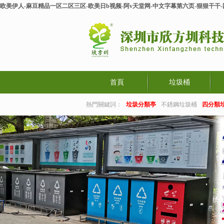
欧美伊人-麻豆精品一区二区三区-欧美日b视频-阿v天堂网-中文字幕第六页-狠狠干干
首頁
垃圾桶
熱門關鍵詞：
垃圾分類亭
不銹鋼垃圾桶
四分類