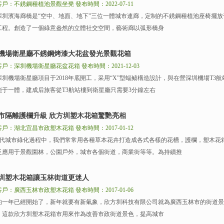
客戶：不銹鋼種植池景觀坐凳
發布時間：2022-07-11
濱海廊橋是“空中、地面、地下”三位一體城市連廊，定制的不銹鋼種植池座椅擺放
工程。創造了一個綠意盎然的立體社交空間，藝術廊以弧形橋身
機場衛星廳不銹鋼烤漆大花盆發光景觀花箱
客戶：深圳機場衛星廳花盆花箱
發布時間：2021-12-03
機場衛星廳項目于2018年底開工，采用“X”型蝠鲼構造設計，與在營深圳機場T3
能于一體，建成后旅客從T3航站樓到衛星廳只需要3分鐘左右
市隔離護欄升級 欣方圳塑木花箱驚艷亮相
客戶：湖北宜昌市政塑木花箱
發布時間：2017-01-12
代城市綠化過程中，我們常常用各種草本花卉打造成各式各樣的花槽，護欄，塑木花
泛應用于景觀園林，公園戶外，城市各個街道，商業街等等。為持續推
圳塑木花箱讓玉林街道更迷人
客戶：廣西玉林市政塑木花箱
發布時間：2017-01-06
一年已經開始了，新年就要有新氣象，欣方圳科技有限公司就為廣西玉林市的街道景
。這款欣方圳塑木花箱市用來作為改善市政街道景色，提高城市