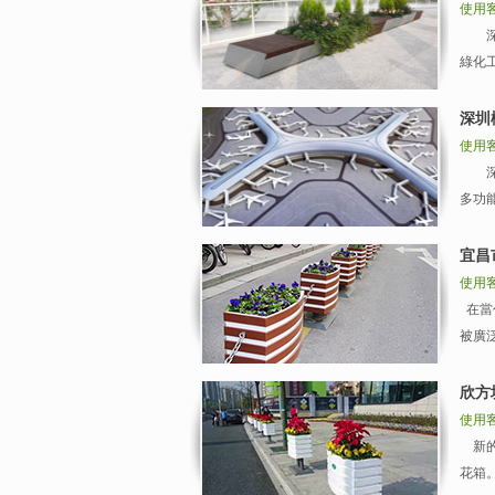
使用
深圳
綠化
深圳
使用
深圳
多功
宜昌
使用
在當
被廣
欣方
使用
新的
花箱