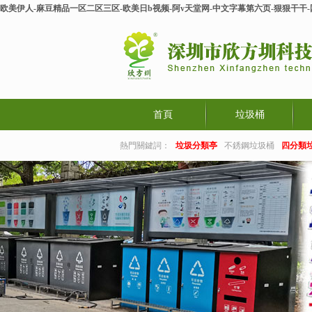
欧美伊人-麻豆精品一区二区三区-欧美日b视频-阿v天堂网-中文字幕第六页-狠狠干干
首頁
垃圾桶
熱門關鍵詞：
垃圾分類亭
不銹鋼垃圾桶
四分類