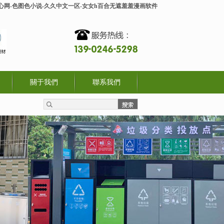
开心网-色图色小说-久久中文一区-女女h百合无遮羞羞漫画软件
關于我們
聯系我們