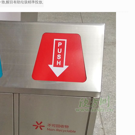
致,醒目有助垃圾精準投放,