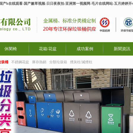
-国产h在线观看-国产嫩草视频-日日夜夜拍-亚洲第一视频网-毛片在线网站-五月婷婷
休閑椅
花箱/花盆
成功案例
新聞資訊
垃圾桶
不銹鋼花盆
庫存熱銷
分類垃圾箱
煙灰柱/滅煙柱