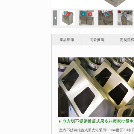
產品細節
同款推薦
定制流
欣方圳不銹鋼推蓋式果皮箱廠家批量生
室內不銹鋼推蓋式果皮箱采用1.0mm優質201