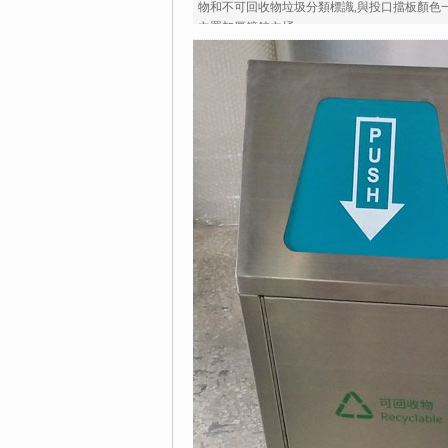
物和不可回收物垃圾分類標識,與投口擋板顏色一
內置加厚鍍鋅內桶