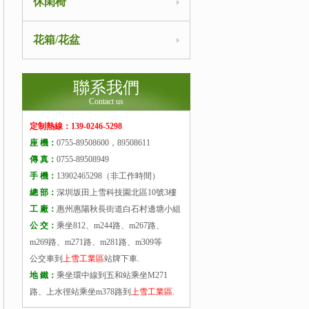
休閑椅
花箱/花盆
聯系我們
Contact us
定制熱線：139-0246-5298
座 機：
0755-89508600，89508611
傳 真：
0755-89508949
手 機：
13902465298（非工作時間）
總 部：
深圳坂田上雪科技園北區10號3樓
工 廠：
惠州惠陽秋長街道白石村邊塘小組
公 交：
乘坐812、m244路、m267路、
m269路、m271路、m281路、m309等
公交車到
上雪工業區
站牌下車.
地 鐵：
乘坐環中線到五和站乘坐M271
路、上水徑站乘坐m378路到
上雪工業區
.