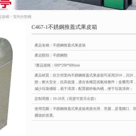
垃圾桶
>
室內分類桶
C467-1不銹鋼推蓋式果皮箱
產品名稱：不銹鋼推蓋式果皮箱
產品類別：不銹鋼類
?產品規格：600*280*800mm
產品材質：欣方圳室內不銹鋼推蓋式果皮箱可采用201#，202#
損；耐火安全，抗高低溫，適合各種惡劣氣候條件；金屬亮澤
減少垃圾殘留，易于清潔；配置鍍鋅板內桶，便于垃圾清倒；
定制周期：10-20天（現貨可當天出貨）
使用范圍：不銹鋼推蓋式果皮箱表面光滑、亮麗，是電梯口、
擺放的首選。