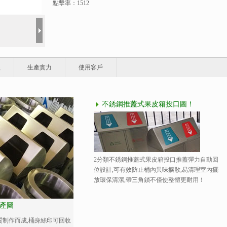
點擊率：1512
程
生產實力
使用客戶
不銹鋼推蓋式果皮箱投口圖！
2分類不銹鋼推蓋式果皮箱投口推蓋彈力自動回
位設計,可有效防止桶內異味擴散,易清理室內擺
放環保清潔,帶三角鎖不僅使整體更耐用！
產圖
材質制作而成,桶身絲印可回收