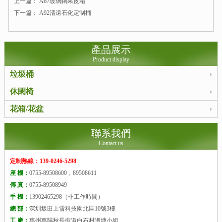
上一篇：
A67玻璃鋼果皮箱
下一篇：
A92清遠石化定制桶
產品展示
Product display
垃圾桶
休閑椅
花箱/花盆
聯系我們
Contact us
定制熱線：139-0246-5298
座 機：
0755-89508600，89508611
傳 真：
0755-89508949
手 機：
13902465298（非工作時間）
總 部：
深圳坂田上雪科技園北區10號3樓
工 廠：
惠州惠陽秋長街道白石村邊塘小組