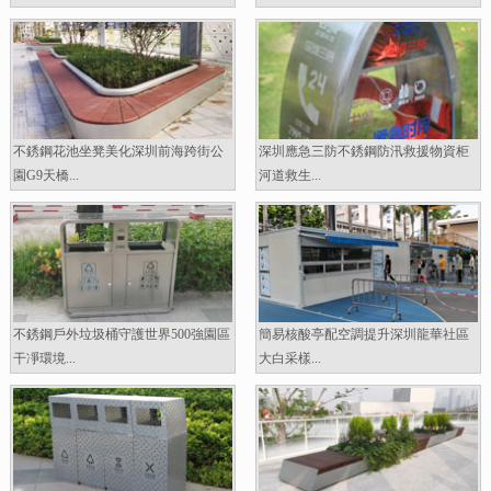
不銹鋼花池坐凳美化深圳前海跨街公
深圳應急三防不銹鋼防汛救援物資柜
園G9天橋...
河道救生...
不銹鋼戶外垃圾桶守護世界500強園區
簡易核酸亭配空調提升深圳龍華社區
干凈環境...
大白采樣...