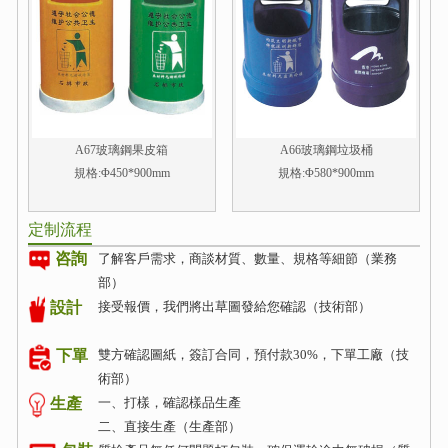
A67玻璃鋼果皮箱
A66玻璃鋼垃圾桶
規格:Φ450*900mm
規格:Φ580*900mm
定制流程
咨詢
了解客戶需求，商談材質、數量、規格等細節（業務
部）
接受報價，我們將出草圖發給您確認（技術部）
設計
雙方確認圖紙，簽訂合同，預付款30%，下單工廠（技
下單
術部）
生產
一、打樣，確認樣品生產
二、直接生產（生產部）