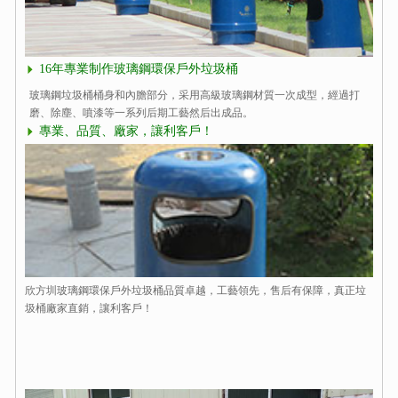
16年專業制作玻璃鋼環保戶外垃圾桶
玻璃鋼垃圾桶桶身和內膽部分，采用高級玻璃鋼材質一次成型，經過打
磨、除塵、噴漆等一系列后期工藝然后出成品。
專業、品質、廠家，讓利客戶！
欣方圳玻璃鋼環保戶外垃圾桶品質卓越，工藝領先，售后有保障，真正垃
圾桶廠家直銷，讓利客戶！