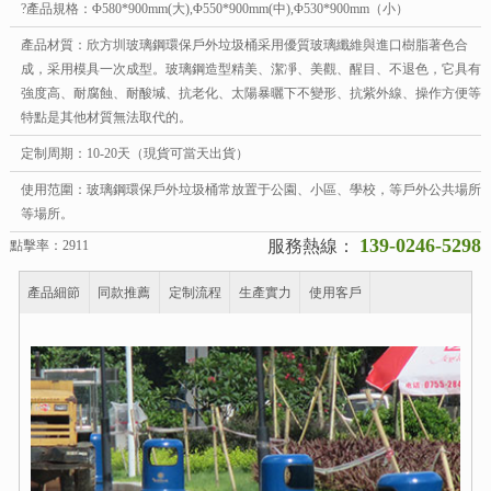
?產品規格：Φ580*900mm(大),Φ550*900mm(中),Φ530*900mm（小）
產品材質：欣方圳玻璃鋼環保戶外垃圾桶采用優質玻璃纖維與進口樹脂著色合
成，采用模具一次成型。玻璃鋼造型精美、潔凈、美觀、醒目、不退色，它具有
強度高、耐腐蝕、耐酸堿、抗老化、太陽暴曬下不變形、抗紫外線、操作方便等
特點是其他材質無法取代的。
定制周期：10-20天（現貨可當天出貨）
使用范圍：玻璃鋼環保戶外垃圾桶常放置于公園、小區、學校，等戶外公共場所
等場所。
139-0246-5298
服務熱線：
點擊率：2911
產品細節
同款推薦
定制流程
生產實力
使用客戶