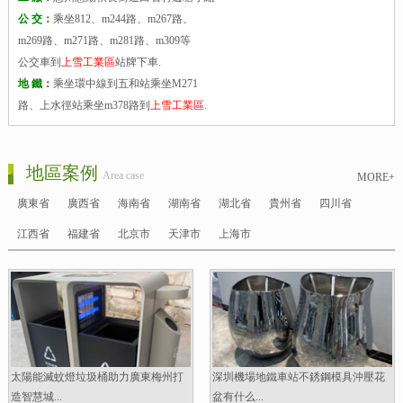
公 交：
乘坐812、m244路、m267路、
m269路、m271路、m281路、m309等
公交車到
上雪工業區
站牌下車.
地 鐵：
乘坐環中線到五和站乘坐M271
路、上水徑站乘坐m378路到
上雪工業區
.
地區案例
Area case
MORE+
廣東省
廣西省
海南省
湖南省
湖北省
貴州省
四川省
江西省
福建省
北京市
天津市
上海市
太陽能滅蚊燈垃圾桶助力廣東梅州打
深圳機場地鐵車站不銹鋼模具沖壓花
造智慧城...
盆有什么...