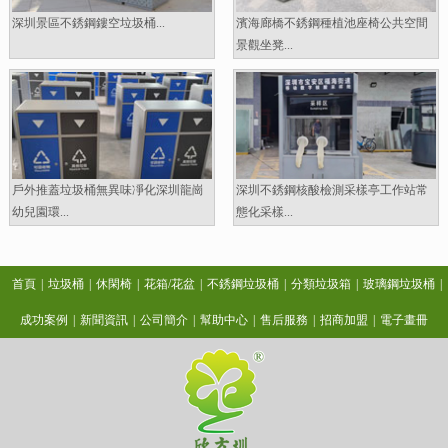
深圳景區不銹鋼鏤空垃圾桶...
濱海廊橋不銹鋼種植池座椅公共空間
景觀坐凳...
戶外推蓋垃圾桶無異味凈化深圳龍崗
深圳不銹鋼核酸檢測采樣亭工作站常
幼兒園環...
態化采樣...
首頁
|
垃圾桶
|
休閑椅
|
花箱/花盆
|
不銹鋼垃圾桶
|
分類垃圾箱
|
玻璃鋼垃圾桶
|
成功案例
|
新聞資訊
|
公司簡介
|
幫助中心
|
售后服務
|
招商加盟
|
電子畫冊