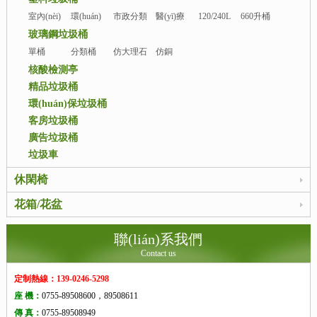
室內(nèi)
環(huán)
市政分類
醫(yī)療
120/240L
660升桶
塑料桶
衛(wèi)塑
桶
桶
玻璃鋼垃圾桶
料桶
單桶
分類桶
仿大理石
仿銅
桶
核酸檢測亭
精品垃圾桶
環(huán)保垃圾桶
客房垃圾桶
廣告垃圾桶
垃圾車
休閑椅
花箱/花盆
聯(lián)系我們
Contact us
定制熱線：139-0246-5298
座 機：
0755-89508600，89508611
傳 真：
0755-89508949