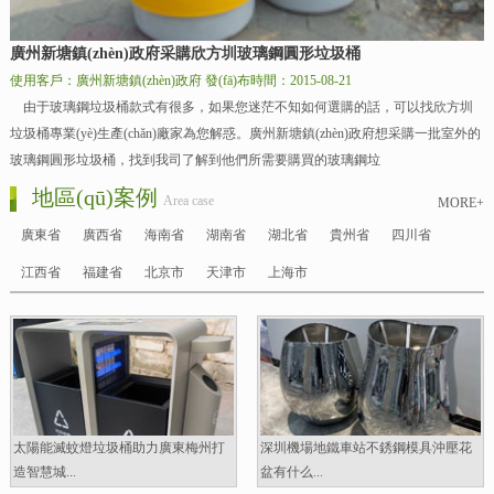
廣州新塘鎮(zhèn)政府采購欣方圳玻璃鋼圓形垃圾桶
使用客戶：廣州新塘鎮(zhèn)政府
發(fā)布時間：2015-08-21
由于玻璃鋼垃圾桶款式有很多，如果您迷茫不知如何選購的話，可以找欣方圳
垃圾桶專業(yè)生產(chǎn)廠家為您解惑。廣州新塘鎮(zhèn)政府想采購一批室外的
玻璃鋼圓形垃圾桶，找到我司了解到他們所需要購買的玻璃鋼垃
地區(qū)案例
Area case
MORE+
廣東省
廣西省
海南省
湖南省
湖北省
貴州省
四川省
江西省
福建省
北京市
天津市
上海市
太陽能滅蚊燈垃圾桶助力廣東梅州打
深圳機場地鐵車站不銹鋼模具沖壓花
造智慧城...
盆有什么...