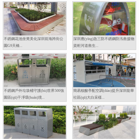
不銹鋼花池坐凳美化深圳前海跨街公
深圳應(yīng)急三防不銹鋼防汛救援物
園G9天橋...
資柜河道救生...
不銹鋼戶外垃圾桶守護(hù)世界500強
簡易核酸亭配空調(diào)提升深圳龍華
園區(qū)干凈環(huán)境...
社區(qū)大白采樣...