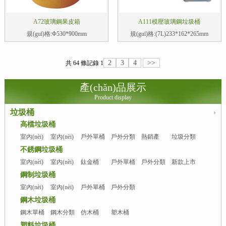
A72玻璃鋼果皮箱
A111模壓玻璃鋼垃圾桶
規(guī)格:Φ530*900mm
規(guī)格:(7L)233*162*265mm
2
3
4
>>
共 64 條記錄
1
產(chǎn)品展示
Product display
垃圾桶
高檔垃圾桶
室內(nèi)
室內(nèi)
戶外單桶
戶外分類
熱銷產
垃圾分類
單桶
分類
(chǎn)品
亭
不銹鋼垃圾桶
室內(nèi)
室內(nèi)
鈦金桶
戶外單桶
戶外分類
新款上市
單桶
分類桶
桶
鋼制垃圾桶
室內(nèi)
室內(nèi)
戶外單桶
戶外分類
單桶
分類桶
桶
鋼木垃圾桶
鋼木單桶
鋼木分類
仿木桶
塑木桶
桶
塑料垃圾桶