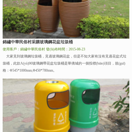
錦繡中華民俗村采購玻璃鋼花盆垃圾桶
使用客戶：錦繡中華民俗村
發(fā)布時間：2015-08-23
大家見到玻璃鋼垃圾桶，見過玻璃鋼花盆，但是不知大家有沒有見過花盆式垃
圾桶，此款A(yù)90玻璃鋼帶花盆垃圾桶是華僑城的一個投標(biāo)項目，規(guī)
格：Φ545*1000mm,Φ450*780mm。