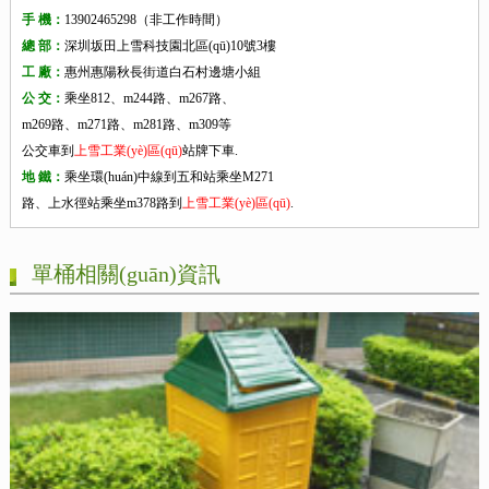
手 機：
13902465298（非工作時間）
總 部：
深圳坂田上雪科技園北區(qū)10號3樓
工 廠：
惠州惠陽秋長街道白石村邊塘小組
公 交：
乘坐812、m244路、m267路、
m269路、m271路、m281路、m309等
公交車到
上雪工業(yè)區(qū)
站牌下車.
地 鐵：
乘坐環(huán)中線到五和站乘坐M271
路、上水徑站乘坐m378路到
上雪工業(yè)區(qū)
.
單桶相關(guān)資訊