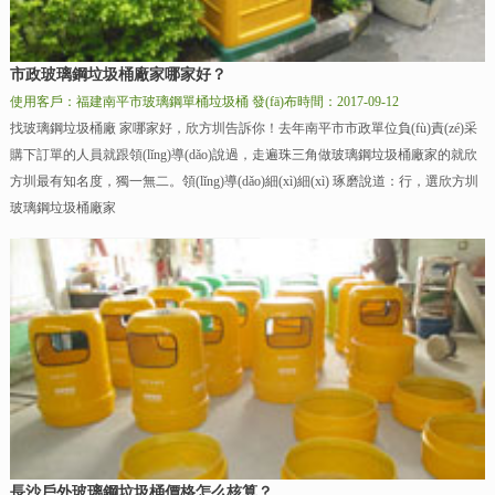
市政玻璃鋼垃圾桶廠家哪家好？
使用客戶：福建南平市玻璃鋼單桶垃圾桶
發(fā)布時間：2017-09-12
找玻璃鋼垃圾桶廠 家哪家好，欣方圳告訴你！去年南平市市政單位負(fù)責(zé)采
購下訂單的人員就跟領(lǐng)導(dǎo)說過，走遍珠三角做玻璃鋼垃圾桶廠家的就欣
方圳最有知名度，獨一無二。領(lǐng)導(dǎo)細(xì)細(xì) 琢磨說道：行，選欣方圳
玻璃鋼垃圾桶廠家
長沙戶外玻璃鋼垃圾桶價格怎么核算？