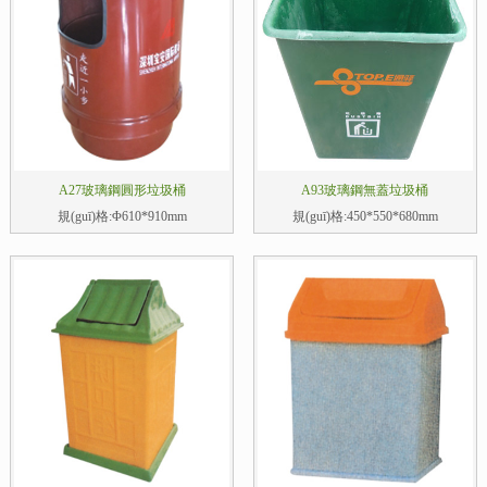
A27玻璃鋼圓形垃圾桶
A93玻璃鋼無蓋垃圾桶
規(guī)格:Φ610*910mm
規(guī)格:450*550*680mm