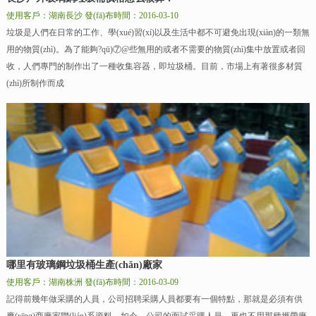
使用客戶：湖南長沙
發(fā)布時間：2016-03-10
垃圾是人們在日常的工作、學(xué)習(xí)以及生活中都不可避免出現(xiàn)的一類無
用的物質(zhì)。為了能夠?qū)⑦@些無用的或者不需要的物質(zhì)集中放置或者回
收，人們專門的制作出了一種收集容器，即垃圾桶。目前，市場上有著很多材質
(zhì)所制作而成
哪里有玻璃鋼垃圾桶生產(chǎn)廠家
使用客戶：湖南株洲
發(fā)布時間：2016-03-09
記得前幾年做采購的人員，公司招聘采購人員都要有一個特點，那就是必須有供