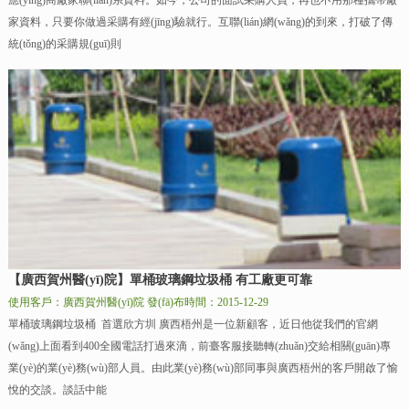
應(yīng)商廠家聯(lián)系資料。如今，公司的面試采購人員，再也不用那種攜帶廠
家資料，只要你做過采購有經(jīng)驗就行。互聯(lián)網(wǎng)的到來，打破了傳
統(tǒng)的采購規(guī)則
【廣西賀州醫(yī)院】單桶玻璃鋼垃圾桶 有工廠更可靠
使用客戶：廣西賀州醫(yī)院
發(fā)布時間：2015-12-29
單桶玻璃鋼垃圾桶 首選欣方圳 廣西梧州是一位新顧客，近日他從我們的官網
(wǎng)上面看到400全國電話打過來滴，前臺客服接聽轉(zhuǎn)交給相關(guān)專
業(yè)的業(yè)務(wù)部人員。由此業(yè)務(wù)部同事與廣西梧州的客戶開啟了愉
悅的交談。談話中能