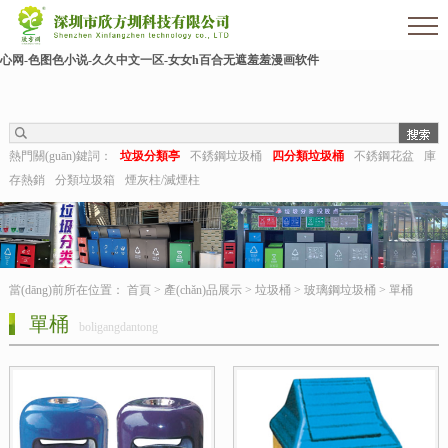
欧美伊人-麻豆精品一区二区三区-欧美日b视频-阿v天堂网-中文字幕第六页-狠狠干干-
国产h在线观看-国产嫩草视频-日日夜夜拍-亚洲第一视频网-毛片在线网站-五月婷婷开
心网-色图色小说-久久中文一区-女女h百合无遮羞羞漫画软件
熱門關(guān)鍵詞：
垃圾分類亭
不銹鋼垃圾桶
四分類垃圾桶
不銹鋼花盆
庫
存熱銷
分類垃圾箱
煙灰柱/滅煙柱
當(dāng)前所在位置：
首頁
>
產(chǎn)品展示
>
垃圾桶
>
玻璃鋼垃圾桶
>
單桶
單桶
boligangdantong