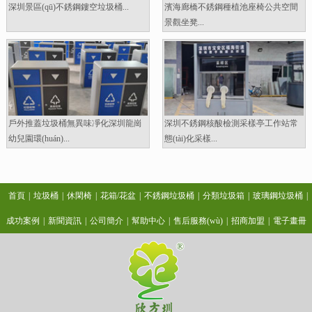
深圳景區(qū)不銹鋼鏤空垃圾桶...
濱海廊橋不銹鋼種植池座椅公共空間
景觀坐凳...
戶外推蓋垃圾桶無異味凈化深圳龍崗
深圳不銹鋼核酸檢測采樣亭工作站常
幼兒園環(huán)...
態(tài)化采樣...
首頁
|
垃圾桶
|
休閑椅
|
花箱/花盆
|
不銹鋼垃圾桶
|
分類垃圾箱
|
玻璃鋼垃圾桶
|
成功案例
|
新聞資訊
|
公司簡介
|
幫助中心
|
售后服務(wù)
|
招商加盟
|
電子畫冊