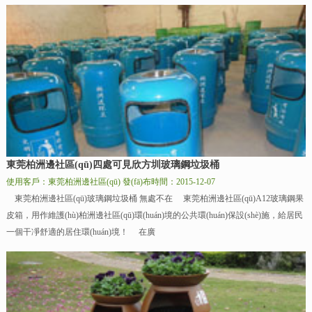
東莞柏洲邊社區(qū)四處可見欣方圳玻璃鋼垃圾桶
使用客戶：東莞柏洲邊社區(qū)
發(fā)布時間：2015-12-07
東莞柏洲邊社區(qū)玻璃鋼垃圾桶 無處不在 東莞柏洲邊社區(qū)A12玻璃鋼果
皮箱，用作維護(hù)柏洲邊社區(qū)環(huán)境的公共環(huán)保設(shè)施，給居民
一個干凈舒適的居住環(huán)境！ 在廣