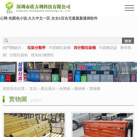
欧美伊人-麻豆精品一区二区三区-欧美日b视频-阿v天堂网-中文字幕第六页-狠狠干干-
国产h在线观看-国产嫩草视频-日日夜夜拍-亚洲第一视频网-毛片在线网站-五月婷婷开
心网-色图色小说-久久中文一区-女女h百合无遮羞羞漫画软件
熱門關鍵詞：
垃圾分類亭
不銹鋼垃圾桶
四分類垃圾桶
不銹鋼花盆
庫存熱
銷
分類垃圾箱
煙灰柱/滅煙柱
當前所在位置：
首頁
>
產品展示
>
休閑椅
>
園林椅
>
實物圖
實物圖
gangmu