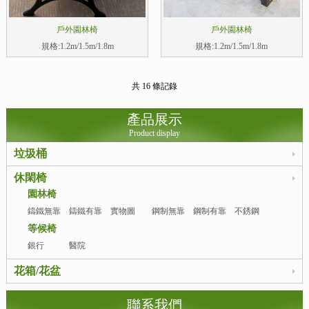
戶外園林椅
戶外園林椅
規格:1.2m/1.5m/1.8m
規格:1.2m/1.5m/1.8m
共 16 條記錄
產品展示
Product display
垃圾桶
休閑椅
園林椅
鑄鐵無靠
鑄鐵有靠
實物圖
鋼制無靠
鋼制有靠
不銹鋼
背
背
背
背
等候椅
銀行
醫院
花箱/花盆
聯系我們