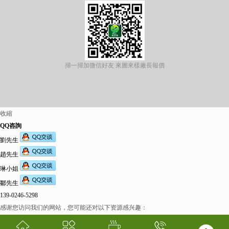
掃一掃加微信好友 來圖來樣廠長報價
收縮
QQ咨詢
劉先生
趙先生
琳小姐
鄒先生
139-0246-5298
感谢您访问我们的网站，您可能还对以下资源感兴趣：
欧美伊人-麻豆精品一区二区三区-欧美日b视频-阿v天堂网-中文字幕第六页-狠狠干干-