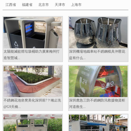
江西省
福建省
北京市
天津市
上海市
太陽能滅蚊燈垃圾桶助力廣東梅州打
深圳機場地鐵車站不銹鋼模具沖壓花
造智慧城...
盆有什么...
不銹鋼花池坐凳美化深圳前?？缃止珗
深圳應急三防不銹鋼防汛救援物資柜
@G9天橋...
河道救生...