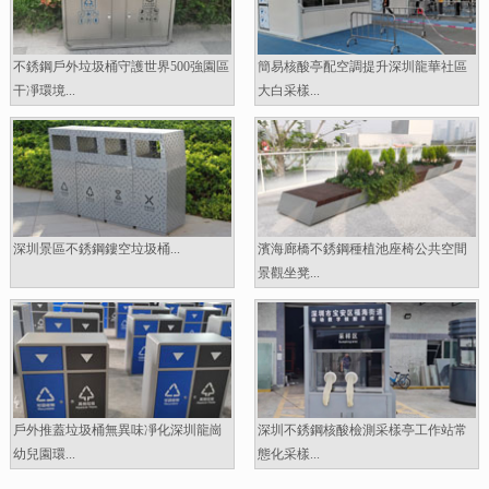
不銹鋼戶外垃圾桶守護世界500強園區
簡易核酸亭配空調提升深圳龍華社區
干凈環境...
大白采樣...
深圳景區不銹鋼鏤空垃圾桶...
濱海廊橋不銹鋼種植池座椅公共空間
景觀坐凳...
戶外推蓋垃圾桶無異味凈化深圳龍崗
深圳不銹鋼核酸檢測采樣亭工作站常
幼兒園環...
態化采樣...