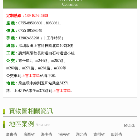
Contact us
定制熱線：139-0246-5298
座 機：
0755-89508600，89508611
傳 真：
0755-89508949
手 機：
13902465298（非工作時間）
總 部：
深圳坂田上雪科技園北區10號3樓
工 廠：
惠州惠陽秋長街道白石村邊塘小組
公 交：
乘坐812、m244路、m267路、
m269路、m271路、m281路、m309等
公交車到
上雪工業區
站牌下車.
地 鐵：
乘坐環中線到五和站乘坐M271
路、上水徑站乘坐m378路到
上雪工業區
.
實物圖相關資訊
地區案例
Area case
MORE+
廣東省
廣西省
海南省
湖南省
湖北省
貴州省
四川省