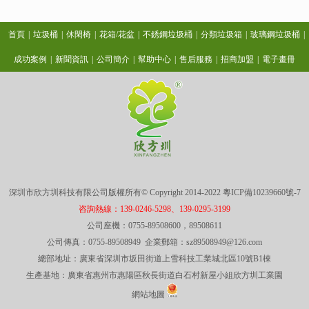
首頁
|
垃圾桶
|
休閑椅
|
花箱/花盆
|
不銹鋼垃圾桶
|
分類垃圾箱
|
玻璃鋼垃圾桶
|
成功案例
|
新聞資訊
|
公司簡介
|
幫助中心
|
售后服務
|
招商加盟
|
電子畫冊
深圳市欣方圳科技有限公司版權所有© Copyright 2014-2022
粵ICP備10239660號-7
咨詢熱線：139-0246-5298、139-0295-3199
公司座機：0755-89508600，89508611
公司傳真：0755-89508949 企業郵箱：sz89508949@126.com
總部地址：廣東省深圳市坂田街道上雪科技工業城北區10號B1棟
生產基地：廣東省惠州市惠陽區秋長街道白石村新屋小組欣方圳工業園
網站地圖