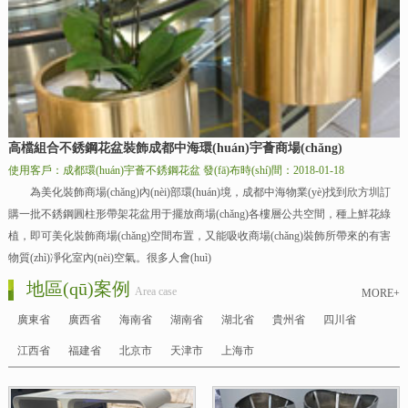
高檔組合不銹鋼花盆裝飾成都中海環(huán)宇薈商場(chǎng)
使用客戶：成都環(huán)宇薈不銹鋼花盆
發(fā)布時(shí)間：2018-01-18
為美化裝飾商場(chǎng)內(nèi)部環(huán)境，成都中海物業(yè)找到欣方圳訂
購一批不銹鋼圓柱形帶架花盆用于擺放商場(chǎng)各樓層公共空間，種上鮮花綠
植，即可美化裝飾商場(chǎng)空間布置，又能吸收商場(chǎng)裝飾所帶來的有害
物質(zhì)凈化室內(nèi)空氣。很多人會(huì)
地區(qū)案例
Area case
MORE+
廣東省
廣西省
海南省
湖南省
湖北省
貴州省
四川省
江西省
福建省
北京市
天津市
上海市