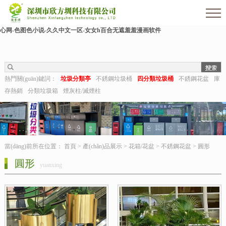
欧美伊人-麻豆精品一区二区三区-欧美日b视频-阿v天堂网-中文字幕第六页-狠狠干干-
国产h在线观看-国产嫩草视频-日日夜夜拍-亚洲第一视频网-毛片在线网站-五月婷婷开
心网-色图色小说-久久中文一区-女女h百合无遮羞羞漫画软件
熱門關(guān)鍵詞：
垃圾分類亭
不銹鋼垃圾桶
四分類垃圾桶
不銹鋼花盆
庫
存熱銷
分類垃圾箱
煙灰柱/滅煙柱
當(dāng)前所在位置：
首頁
>
產(chǎn)品展示
>
花箱/花盆
>
不銹鋼花盆
>
圓形
圓形
yuanxing