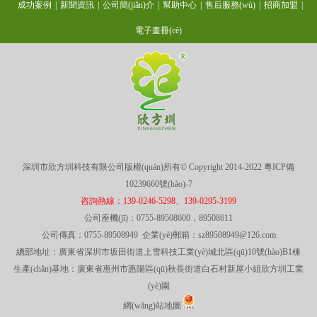
成功案例
|
新聞資訊
|
公司簡(jiǎn)介
|
幫助中心
|
售后服務(wù)
|
招商加盟
|
電子畫冊(cè)
深圳市欣方圳科技有限公司版權(quán)所有© Copyright 2014-2022
粵ICP備
10239660號(hào)-7
咨詢熱線：139-0246-5298、139-0295-3199
公司座機(jī)：0755-89508600，89508611
公司傳真：0755-89508949 企業(yè)郵箱：sz89508949@126.com
總部地址：廣東省深圳市坂田街道上雪科技工業(yè)城北區(qū)10號(hào)B1棟
生產(chǎn)基地：廣東省惠州市惠陽區(qū)秋長街道白石村新屋小組欣方圳工業
(yè)園
網(wǎng)站地圖