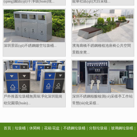
(qiáng)園區(qū)干凈環(huán)境...
龍華社區(qū)大白采樣...
深圳景區(qū)不銹鋼鏤空垃圾桶...
濱海廊橋不銹鋼種植池座椅公共空間
景觀坐凳...
戶外推蓋垃圾桶無異味凈化深圳龍崗
深圳不銹鋼核酸檢測(cè)采樣亭工作站
幼兒園環(huán)...
常態(tài)化采樣...
首頁
|
垃圾桶
|
休閑椅
|
花箱/花盆
|
不銹鋼垃圾桶
|
分類垃圾箱
|
玻璃鋼垃圾桶
|