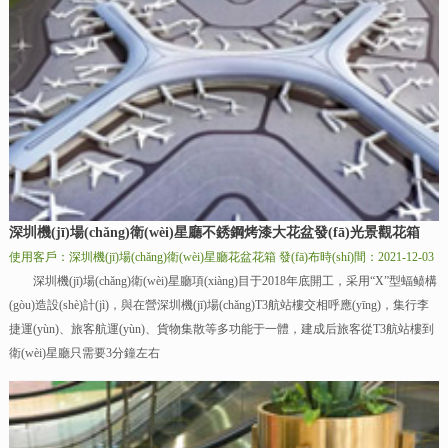
深圳機(jī)場(chǎng)衛(wèi)星廳不銹鋼烤漆大花盆發(fā)光景觀花箱
使用客戶：深圳機(jī)場(chǎng)衛(wèi)星廳花盆花箱
發(fā)布時(shí)間：2021-12-03
深圳機(jī)場(chǎng)衛(wèi)星廳項(xiàng)目于2018年底開工，采用“X”型蝠鲼構
(gòu)造設(shè)計(jì)，與在營深圳機(jī)場(chǎng)T3航站樓交相呼應(yīng)，集行李
捷運(yùn)、旅客航運(yùn)、貨物集散等多功能于一體，建成后旅客從T3航站樓到
衛(wèi)星廳只需要3分鐘左右