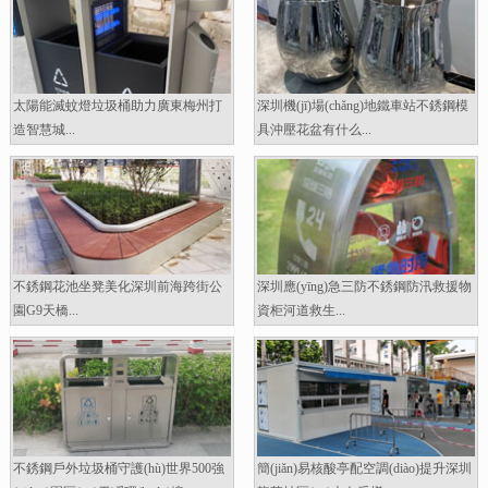
太陽能滅蚊燈垃圾桶助力廣東梅州打
深圳機(jī)場(chǎng)地鐵車站不銹鋼模
造智慧城...
具沖壓花盆有什么...
不銹鋼花池坐凳美化深圳前海跨街公
深圳應(yīng)急三防不銹鋼防汛救援物
園G9天橋...
資柜河道救生...
不銹鋼戶外垃圾桶守護(hù)世界500強
簡(jiǎn)易核酸亭配空調(diào)提升深圳