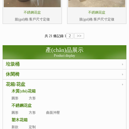
不銹鋼花盆
不銹鋼花盆
規(guī)格:客戶尺寸定做
規(guī)格:客戶尺寸定做
2
>>
共 21 條記錄
1
產(chǎn)品展示
Product display
垃圾桶
休閑椅
花箱/花盆
木質(zhì)花箱
圓形
方形
不銹鋼花盆
圓形
方形
曲面沖壓
塑木花箱
新款
定制