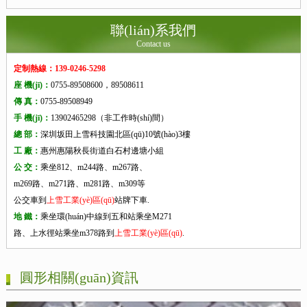
聯(lián)系我們
Contact us
定制熱線：139-0246-5298
座 機(jī)：
0755-89508600，89508611
傳 真：
0755-89508949
手 機(jī)：
13902465298（非工作時(shí)間）
總 部：
深圳坂田上雪科技園北區(qū)10號(hào)3樓
工 廠：
惠州惠陽秋長街道白石村邊塘小組
公 交：
乘坐812、m244路、m267路、
m269路、m271路、m281路、m309等
公交車到
上雪工業(yè)區(qū)
站牌下車.
地 鐵：
乘坐環(huán)中線到五和站乘坐M271
路、上水徑站乘坐m378路到
上雪工業(yè)區(qū)
.
圓形相關(guān)資訊