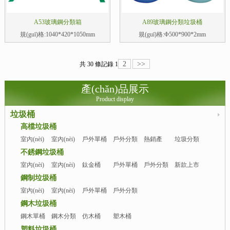
A53玻璃鋼分類箱
A89玻璃鋼分類垃圾桶
規(guī)格:1040*420*1050mm
規(guī)格:Φ500*900*2mm
2
>>
共 30 條記錄
1
產(chǎn)品展示
Product display
垃圾桶
高檔垃圾桶
室內(nèi)
室內(nèi)
戶外單桶
戶外分類
熱銷產
垃圾分類
單桶
分類
(chǎn)品
亭
不銹鋼垃圾桶
室內(nèi)
室內(nèi)
鈦金桶
戶外單桶
戶外分類
新款上市
單桶
分類桶
桶
鋼制垃圾桶
室內(nèi)
室內(nèi)
戶外單桶
戶外分類
單桶
分類桶
桶
鋼木垃圾桶
鋼木單桶
鋼木分類
仿木桶
塑木桶
桶
塑料垃圾桶