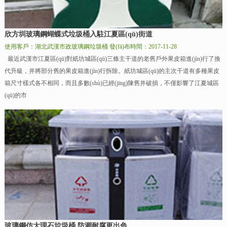
欣方圳玻璃鋼蝴蝶式垃圾桶入駐江夏區(qū)街道
使用客戶：湖北武漢市政玻璃鋼垃圾桶
發(fā)布時間：2017-11-28
最近武漢市江夏區(qū)對紙坊城區(qū)三條主干道的老舊戶外果皮箱進(jìn)行了換
代升級，并將部分舊的果皮箱進(jìn)行拆除。紙坊城區(qū)的主次干道有多種果皮
箱尺寸樣式各不相同，而且多數(shù)已經(jīng)陳舊并破損，不僅影響了江夏城區
(qū)的市
玻璃鋼仿大理石垃圾桶 防潮耐腐更出色