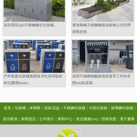
深圳景區(qū)不銹鋼鏤空垃圾桶...
濱海廊橋不銹鋼種植池座椅公共空間
景觀坐凳...
戶外推蓋垃圾桶無異味凈化深圳龍崗
深圳不銹鋼核酸檢測采樣亭工作站常
幼兒園環(huán)...
態(tài)化采樣...
首頁
|
垃圾桶
|
休閑椅
|
花箱/花盆
|
不銹鋼垃圾桶
|
分類垃圾箱
|
玻璃鋼垃圾桶
|
成功案例
|
新聞資訊
|
公司簡介
|
幫助中心
|
售后服務(wù)
|
招商加盟
|
電子畫冊