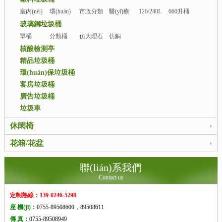
室內(nèi)
環(huán)
市政分類
醫(yī)療
120/240L
660升桶
塑料桶
衛(wèi)塑
桶
桶
玻璃鋼垃圾桶
料桶
單桶
分類桶
仿大理石
仿銅
桶
核酸檢測亭
精品垃圾桶
環(huán)保垃圾桶
客房垃圾桶
廣告垃圾桶
垃圾車
休閑椅
花箱/花盆
聯(lián)系我們
Contact us
定制熱線：139-0246-5298
座 機(jī)：
0755-89508600，89508611
傳 真：
0755-89508949