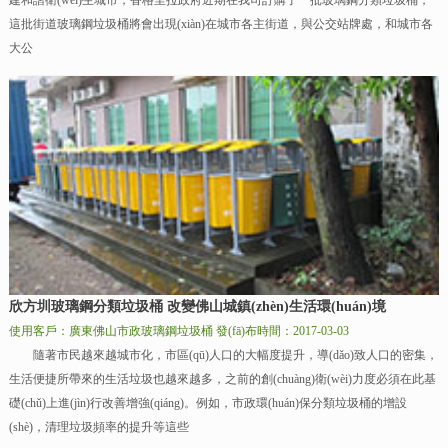
建和諧衛(wèi)生城市，香格里拉政府近期在我司訂購了一批玻璃鋼分類垃圾桶，
這批街道玻璃鋼垃圾桶將會出現(xiàn)在城市各主街道，與公交站牌處，和城市各
大公
欣方圳玻璃鋼分類垃圾桶 改變佛山城鎮(zhèn)生活環(huán)境
使用客戶：廣東佛山市政玻璃鋼垃圾桶
發(fā)布時間：2017-03-03
隨著市民越來越城市化，市區(qū)人口的大幅度提升，導(dǎo)致人口的密集，
生活便捷所帶來的生活垃圾也越來越多，之前的創(chuàng)衛(wèi)力度必須在此基
礎(chǔ)上進(jìn)行改善增強(qiáng)。例如，市政環(huán)保分類垃圾桶的增設
(shè)，清理垃圾頻率的提升等這些