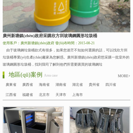
廣州新塘鎮(zhèn)政府采購欣方圳玻璃鋼圓形垃圾桶
使用客戶：廣州新塘鎮(zhèn)政府
發(fā)布時間：2015-08-21
由于玻璃鋼垃圾桶款式有很多，如果您迷茫不知如何選購的話，可以找欣方圳
垃圾桶專業(yè)生產(chǎn)廠家為您解惑。廣州新塘鎮(zhèn)政府想采購一批室外的
玻璃鋼圓形垃圾桶，找到我司了解到他們所需要購買的玻璃鋼垃
地區(qū)案例
Area case
MORE+
廣東省
廣西省
海南省
湖南省
湖北省
貴州省
四川省
江西省
福建省
北京市
天津市
上海市