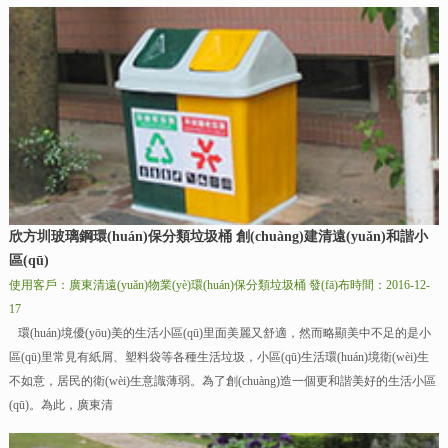
欣方圳玻璃鋼環(huán)保分類垃圾桶 創(chuàng)建清遠(yuǎn)和諧小
區(qū)
使用客戶：廣東清遠(yuǎn)物業(yè)環(huán)保分類垃圾桶
發(fā)布時間：2016-12-
17
環(huán)境優(yōu)美的生活小區(qū)里面美麗又舒適，然而略顯美中不足的是小
區(qū)里常見有紙屑、塑料袋等各種生活垃圾，小區(qū)生活環(huán)境衛(wèi)生
不如意，居民的衛(wèi)生意識薄弱。為了創(chuàng)造一個更和諧美好的生活小區
(qū)。為此，廣東清