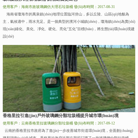
使用客戶：海南市政玻璃鋼仿大理石垃圾桶
發(fā)布時間：2017-08-31
海南省瓊海市的萬泉鎮(zhèn)地理位置臨河傍山，多以丘陵、山區(qū)地貌為
主，氣候適中，雨水充足。是一個典型的濱河小城鎮(zhèn)，瓊海鎮(zhèn)為實(shí)
現(xiàn)綠化、美化、凈化、硬化、亮化“五化”目標(biāo)，將生態(tài)環(huán)境建
設(shè)
香格里拉引進(jìn)戶外玻璃鋼分類垃圾桶提升城市環(huán)境
使用客戶：云南香格里拉玻璃鋼分類垃圾桶
發(fā)布時間：2017-09-12
云南的香格里拉市政府為了進(jìn)一步改善城市街道環(huán)境，全面創(chuàng)