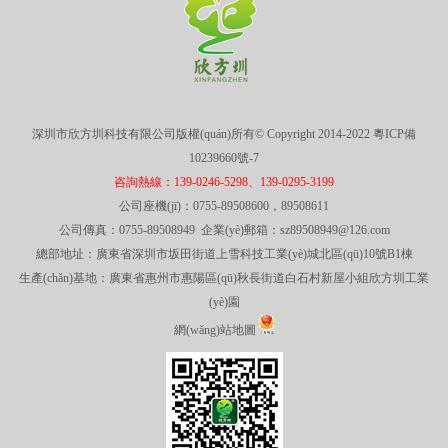
深圳市欣方圳科技有限公司版權(quán)所有© Copyright 2014-2022
粵ICP備
10239660號-7
咨詢熱線：139-0246-5298、139-0295-3199
公司座機(jī)：0755-89508600，89508611
公司傳真：0755-89508949 企業(yè)郵箱：sz89508949@126.com
總部地址：廣東省深圳市坂田街道上雪科技工業(yè)城北區(qū)10號B1棟
生產(chǎn)基地：廣東省惠州市惠陽區(qū)秋長街道白石村新屋小組欣方圳工業
(yè)園
網(wǎng)站地圖