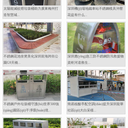
太陽能滅蚊燈垃圾桶助力廣東梅州打
深圳機(jī)場地鐵車站不銹鋼模具沖壓
造智慧城...
花盆有什么...
不銹鋼花池坐凳美化深圳前海跨街公
深圳應(yīng)急三防不銹鋼防汛救援物
園G9天橋...
資柜河道救生...
不銹鋼戶外垃圾桶守護(hù)世界500強
簡易核酸亭配空調(diào)提升深圳龍華
(qiáng)園區(qū)干凈環(huán)境...
社區(qū)大白采樣...