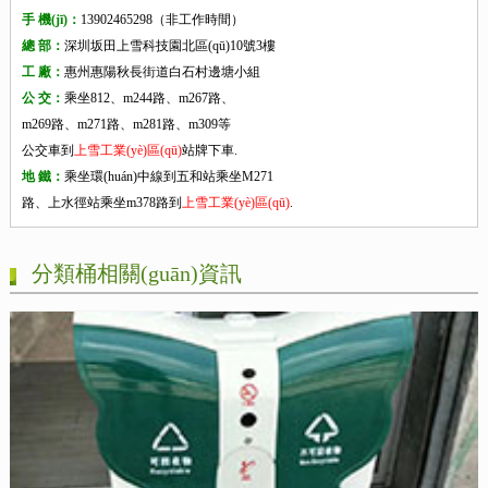
手 機(jī)：
13902465298（非工作時間）
總 部：
深圳坂田上雪科技園北區(qū)10號3樓
工 廠：
惠州惠陽秋長街道白石村邊塘小組
公 交：
乘坐812、m244路、m267路、
m269路、m271路、m281路、m309等
公交車到
上雪工業(yè)區(qū)
站牌下車.
地 鐵：
乘坐環(huán)中線到五和站乘坐M271
路、上水徑站乘坐m378路到
上雪工業(yè)區(qū)
.
分類桶相關(guān)資訊