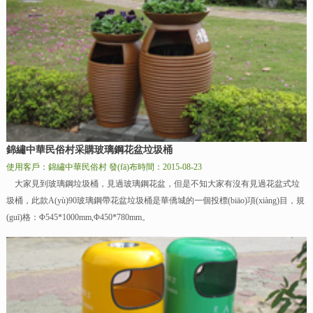
錦繡中華民俗村采購玻璃鋼花盆垃圾桶
使用客戶：錦繡中華民俗村
發(fā)布時間：2015-08-23
大家見到玻璃鋼垃圾桶，見過玻璃鋼花盆，但是不知大家有沒有見過花盆式垃
圾桶，此款A(yù)90玻璃鋼帶花盆垃圾桶是華僑城的一個投標(biāo)項(xiàng)目，規
(guī)格：Φ545*1000mm,Φ450*780mm。