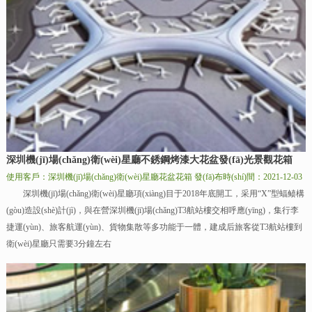
深圳機(jī)場(chǎng)衛(wèi)星廳不銹鋼烤漆大花盆發(fā)光景觀花箱
使用客戶：深圳機(jī)場(chǎng)衛(wèi)星廳花盆花箱
發(fā)布時(shí)間：2021-12-03
深圳機(jī)場(chǎng)衛(wèi)星廳項(xiàng)目于2018年底開工，采用“X”型蝠鲼構
(gòu)造設(shè)計(jì)，與在營深圳機(jī)場(chǎng)T3航站樓交相呼應(yīng)，集行李
捷運(yùn)、旅客航運(yùn)、貨物集散等多功能于一體，建成后旅客從T3航站樓到
衛(wèi)星廳只需要3分鐘左右