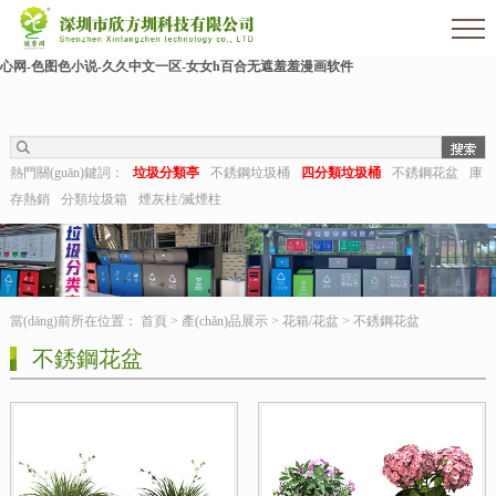
欧美伊人-麻豆精品一区二区三区-欧美日b视频-阿v天堂网-中文字幕第六页-狠狠干干-
国产h在线观看-国产嫩草视频-日日夜夜拍-亚洲第一视频网-毛片在线网站-五月婷婷开
心网-色图色小说-久久中文一区-女女h百合无遮羞羞漫画软件
熱門關(guān)鍵詞：
垃圾分類亭
不銹鋼垃圾桶
四分類垃圾桶
不銹鋼花盆
庫
存熱銷
分類垃圾箱
煙灰柱/滅煙柱
當(dāng)前所在位置：
首頁
>
產(chǎn)品展示
>
花箱/花盆
>
不銹鋼花盆
不銹鋼花盆