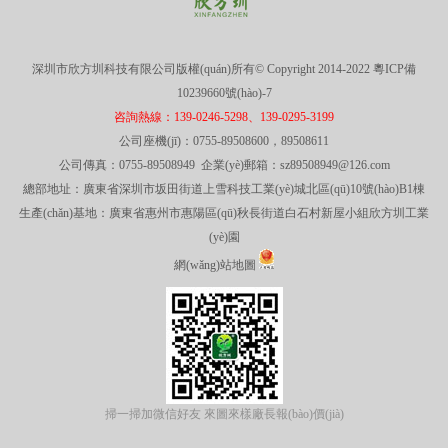
深圳市欣方圳科技有限公司版權(quán)所有© Copyright 2014-2022
粵ICP備
10239660號(hào)-7
咨詢熱線：139-0246-5298、139-0295-3199
公司座機(jī)：0755-89508600，89508611
公司傳真：0755-89508949 企業(yè)郵箱：sz89508949@126.com
總部地址：廣東省深圳市坂田街道上雪科技工業(yè)城北區(qū)10號(hào)B1棟
生產(chǎn)基地：廣東省惠州市惠陽區(qū)秋長街道白石村新屋小組欣方圳工業
(yè)園
網(wǎng)站地圖
掃一掃加微信好友 來圖來樣廠長報(bào)價(jià)