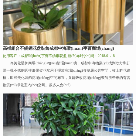
高檔組合不銹鋼花盆裝飾成都中海環(huán)宇薈商場(chǎng)
使用客戶：成都環(huán)宇薈不銹鋼花盆
發(fā)布時(shí)間：2018-01-18
為美化裝飾商場(chǎng)內(nèi)部環(huán)境，成都中海物業(yè)找到欣方圳訂
購一批不銹鋼圓柱形帶架花盆用于擺放商場(chǎng)各樓層公共空間，種上鮮花綠
植，即可美化裝飾商場(chǎng)空間布置，又能吸收商場(chǎng)裝飾所帶來的有害
物質(zhì)凈化室內(nèi)空氣。很多人會(huì)