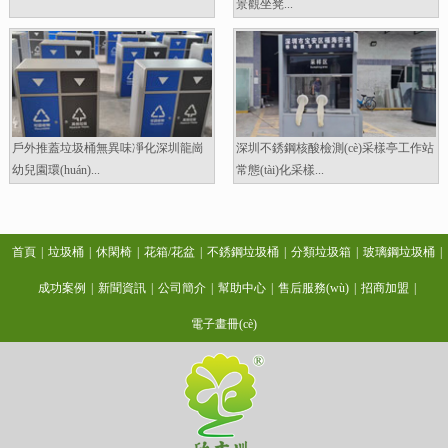
景觀坐凳...
戶外推蓋垃圾桶無異味凈化深圳龍崗
深圳不銹鋼核酸檢測(cè)采樣亭工作站
幼兒園環(huán)...
常態(tài)化采樣...
首頁
|
垃圾桶
|
休閑椅
|
花箱/花盆
|
不銹鋼垃圾桶
|
分類垃圾箱
|
玻璃鋼垃圾桶
|
成功案例
|
新聞資訊
|
公司簡介
|
幫助中心
|
售后服務(wù)
|
招商加盟
|
電子畫冊(cè)