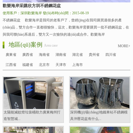
歡樂海岸采購欣方圳不銹鋼花盆
使用客戶：深圳歡樂海岸
發(fā)布時(shí)間：2015-08-19
不銹鋼花盆 歡樂海岸是我司的老客戶了，曾經(jīng)在我司購買過很多的產
(chǎn)品，雙方合作一直都很愉快，這次，歡樂海岸需要購買一批不銹鋼花盆，在
與我司聯(lián)系過后，雙方又一次愉快的達(dá)成合作。歡樂海岸
地區(qū)案例
Area case
MORE+
廣東省
廣西省
海南省
湖南省
湖北省
貴州省
四川省
江西省
福建省
北京市
天津市
上海市
太陽能滅蚊燈垃圾桶助力廣東梅州打
深圳機(jī)場(chǎng)地鐵車站不銹鋼模
造智慧城...
具沖壓花盆有什么...