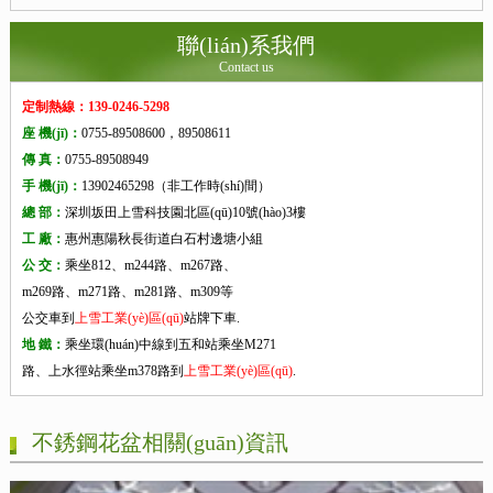
聯(lián)系我們
Contact us
定制熱線：139-0246-5298
座 機(jī)：
0755-89508600，89508611
傳 真：
0755-89508949
手 機(jī)：
13902465298（非工作時(shí)間）
總 部：
深圳坂田上雪科技園北區(qū)10號(hào)3樓
工 廠：
惠州惠陽秋長街道白石村邊塘小組
公 交：
乘坐812、m244路、m267路、
m269路、m271路、m281路、m309等
公交車到
上雪工業(yè)區(qū)
站牌下車.
地 鐵：
乘坐環(huán)中線到五和站乘坐M271
路、上水徑站乘坐m378路到
上雪工業(yè)區(qū)
.
不銹鋼花盆相關(guān)資訊