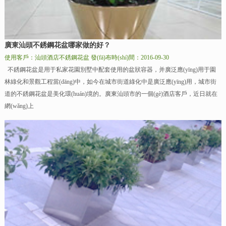
廣東汕頭不銹鋼花盆哪家做的好？
使用客戶：汕頭酒店不銹鋼花盆
發(fā)布時(shí)間：2016-09-30
不銹鋼花盆是用于私家花園別墅中配套使用的盆狀容器，并廣泛應(yīng)用于園
林綠化和景觀工程當(dāng)中，如今在城市街道綠化中是廣泛應(yīng)用，城市街
道的不銹鋼花盆是美化環(huán)境的。廣東汕頭市的一個(gè)酒店客戶，近日就在
網(wǎng)上