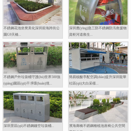
不銹鋼花池坐凳美化深圳前海跨街公
深圳應(yīng)急三防不銹鋼防汛救援物
園G9天橋...
資柜河道救生...
不銹鋼戶外垃圾桶守護(hù)世界500強
簡易核酸亭配空調(diào)提升深圳龍華
(qiáng)園區(qū)干凈環(huán)境...
社區(qū)大白采樣...
深圳景區(qū)不銹鋼鏤空垃圾桶...
濱海廊橋不銹鋼種植池座椅公共空間