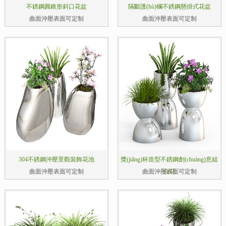
不銹鋼圓錐形斜口花盆
隔斷護(hù)欄不銹鋼懸掛式花盆
曲面沖壓表面可定制
曲面沖壓表面可定制
304不銹鋼沖壓景觀裝飾花池
獎(jiǎng)杯造型不銹鋼創(chuàng)意組
曲面沖壓表面可定制
曲面沖壓表面可定制
合花