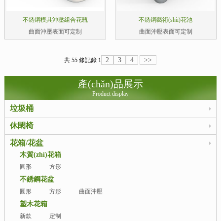
不銹鋼模具沖壓組合花瓶
不銹鋼藝術(shù)花池
曲面沖壓表面可定制
曲面沖壓表面可定制
2
3
4
>>
共 55 條記錄
1
產(chǎn)品展示
Product display
垃圾桶
休閑椅
花箱/花盆
木質(zhì)花箱
圓形
方形
不銹鋼花盆
圓形
方形
曲面沖壓
塑木花箱
新款
定制