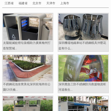
江西省
福建省
北京市
天津市
上海市
太陽能滅蚊燈垃圾桶助力廣東梅州打
深圳機場地鐵車站不銹鋼模具沖壓花
造智慧城...
盆有什么...
不銹鋼花池坐凳美化深圳前海跨街公
深圳應急三防不銹鋼防汛救援物資柜
園G9天橋...
河道救生...