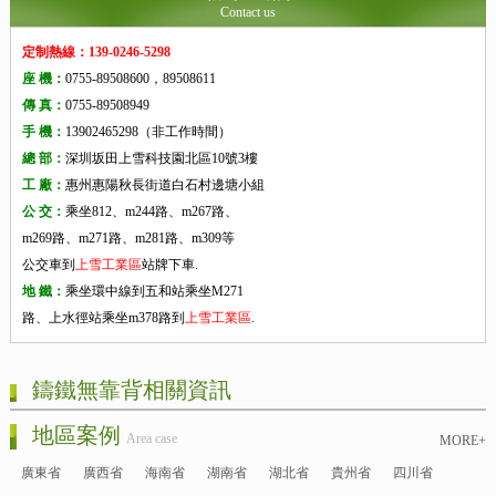
Contact us
定制熱線：139-0246-5298
座 機：
0755-89508600，89508611
傳 真：
0755-89508949
手 機：
13902465298（非工作時間）
總 部：
深圳坂田上雪科技園北區10號3樓
工 廠：
惠州惠陽秋長街道白石村邊塘小組
公 交：
乘坐812、m244路、m267路、
m269路、m271路、m281路、m309等
公交車到
上雪工業區
站牌下車.
地 鐵：
乘坐環中線到五和站乘坐M271
路、上水徑站乘坐m378路到
上雪工業區
.
鑄鐵無靠背相關資訊
地區案例
Area case
MORE+
廣東省
廣西省
海南省
湖南省
湖北省
貴州省
四川省