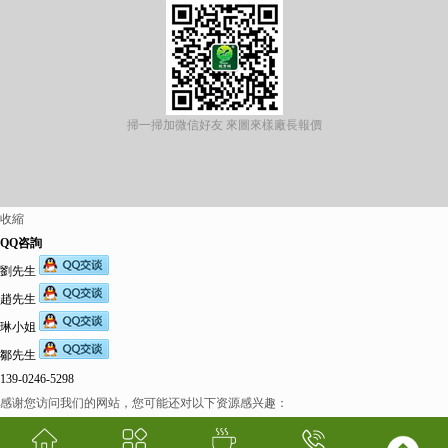
掃一掃加微信好友 來圖來樣廠長報價
收縮
QQ咨詢
劉先生
趙先生
琳小姐
鄒先生
139-0246-5298
感谢您访问我们的网站，您可能还对以下资源感兴趣：
欧美伊人-麻豆精品一区二区三区-欧美日b视频-阿v天堂网-中文字幕第六页-狠狠干干-