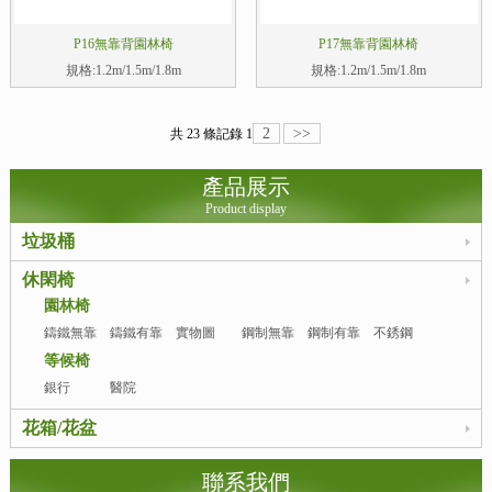
P16無靠背園林椅
P17無靠背園林椅
規格:1.2m/1.5m/1.8m
規格:1.2m/1.5m/1.8m
2
>>
共 23 條記錄
1
產品展示
Product display
垃圾桶
休閑椅
園林椅
鑄鐵無靠
鑄鐵有靠
實物圖
鋼制無靠
鋼制有靠
不銹鋼
背
背
背
背
等候椅
銀行
醫院
花箱/花盆
聯系我們