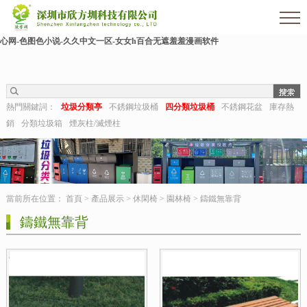
欧美伊人-麻豆精品一区二区三区-欧美日b视频-阿v天堂网-中文字幕第六页-狠狠干干-
国产h在线观看-国产嫩草视频-日日夜夜拍-亚洲第一视频网-毛片在线网站-五月婷婷开
心网-色图色小说-久久中文一区-女女h百合无遮羞羞漫画软件
熱門關鍵詞：
垃圾分類亭
不銹鋼垃圾桶
四分類垃圾桶
不銹鋼花盆
庫存熱
銷
分類垃圾箱
煙灰柱/滅煙柱
當前所在位置：
首頁
>
產品展示
>
休閑椅
>
園林椅
>
鑄鐵無靠背
鑄鐵無靠背