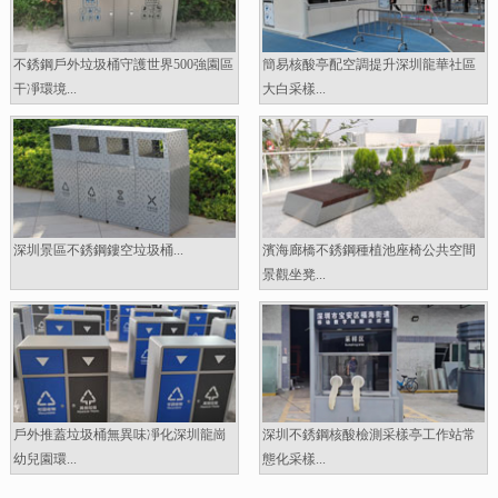
不銹鋼戶外垃圾桶守護世界500強園區
簡易核酸亭配空調提升深圳龍華社區
干凈環境...
大白采樣...
深圳景區不銹鋼鏤空垃圾桶...
濱海廊橋不銹鋼種植池座椅公共空間
景觀坐凳...
戶外推蓋垃圾桶無異味凈化深圳龍崗
深圳不銹鋼核酸檢測采樣亭工作站常
幼兒園環...
態化采樣...