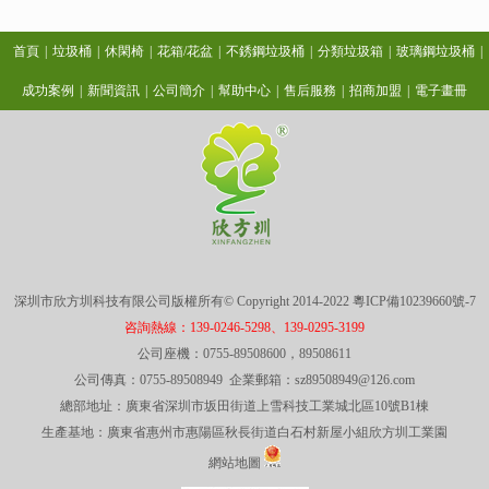
首頁
|
垃圾桶
|
休閑椅
|
花箱/花盆
|
不銹鋼垃圾桶
|
分類垃圾箱
|
玻璃鋼垃圾桶
|
成功案例
|
新聞資訊
|
公司簡介
|
幫助中心
|
售后服務
|
招商加盟
|
電子畫冊
深圳市欣方圳科技有限公司版權所有© Copyright 2014-2022
粵ICP備10239660號-7
咨詢熱線：139-0246-5298、139-0295-3199
公司座機：0755-89508600，89508611
公司傳真：0755-89508949 企業郵箱：sz89508949@126.com
總部地址：廣東省深圳市坂田街道上雪科技工業城北區10號B1棟
生產基地：廣東省惠州市惠陽區秋長街道白石村新屋小組欣方圳工業園
網站地圖