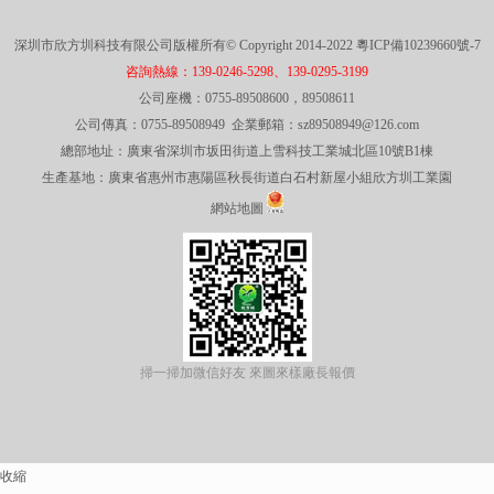
深圳市欣方圳科技有限公司版權所有© Copyright 2014-2022
粵ICP備10239660號-7
咨詢熱線：139-0246-5298、139-0295-3199
公司座機：0755-89508600，89508611
公司傳真：0755-89508949 企業郵箱：sz89508949@126.com
總部地址：廣東省深圳市坂田街道上雪科技工業城北區10號B1棟
生產基地：廣東省惠州市惠陽區秋長街道白石村新屋小組欣方圳工業園
網站地圖
掃一掃加微信好友 來圖來樣廠長報價
收縮