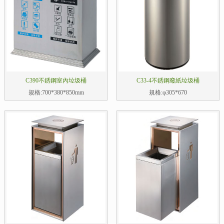
C390不銹鋼室內垃圾桶
C33-4不銹鋼廢紙垃圾桶
規格:700*380*850mm
規格:φ305*670