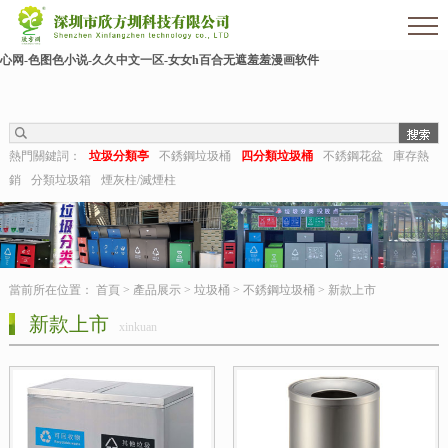
欧美伊人-麻豆精品一区二区三区-欧美日b视频-阿v天堂网-中文字幕第六页-狠狠干干-
国产h在线观看-国产嫩草视频-日日夜夜拍-亚洲第一视频网-毛片在线网站-五月婷婷开
心网-色图色小说-久久中文一区-女女h百合无遮羞羞漫画软件
熱門關鍵詞：
垃圾分類亭
不銹鋼垃圾桶
四分類垃圾桶
不銹鋼花盆
庫存熱
銷
分類垃圾箱
煙灰柱/滅煙柱
當前所在位置：
首頁
>
產品展示
>
垃圾桶
>
不銹鋼垃圾桶
>
新款上市
新款上市
xinkuan