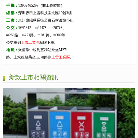
手 機：
13902465298（非工作時間）
總 部：
深圳坂田上雪科技園北區10號3樓
工 廠：
惠州惠陽秋長街道白石村邊塘小組
公 交：
乘坐812、m244路、m267路、
m269路、m271路、m281路、m309等
公交車到
上雪工業區
站牌下車.
地 鐵：
乘坐環中線到五和站乘坐M271
路、上水徑站乘坐m378路到
上雪工業區
.
新款上市相關資訊