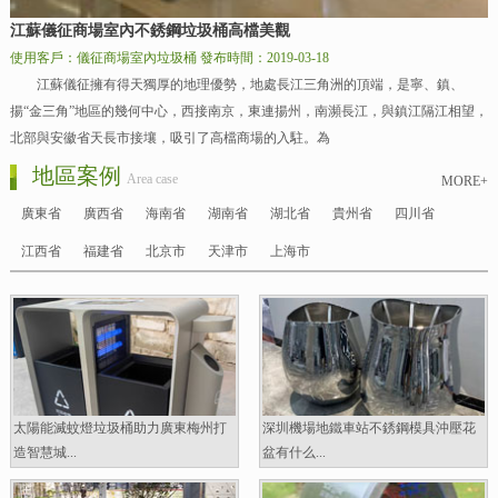
江蘇儀征商場室內不銹鋼垃圾桶高檔美觀
使用客戶：儀征商場室內垃圾桶
發布時間：2019-03-18
江蘇儀征擁有得天獨厚的地理優勢，地處長江三角洲的頂端，是寧、鎮、
揚“金三角”地區的幾何中心，西接南京，東連揚州，南瀕長江，與鎮江隔江相望，
北部與安徽省天長市接壤，吸引了高檔商場的入駐。為
地區案例
Area case
MORE+
廣東省
廣西省
海南省
湖南省
湖北省
貴州省
四川省
江西省
福建省
北京市
天津市
上海市
太陽能滅蚊燈垃圾桶助力廣東梅州打
深圳機場地鐵車站不銹鋼模具沖壓花
造智慧城...
盆有什么...