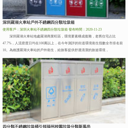
深圳羅湖火車站戶外不銹鋼四分類垃圾箱
使用客戶：深圳火車站不銹鋼四分類垃圾箱
發布時間：2020-11-23
深圳羅湖火車站地處羅湖商業旺區，環境要素構成復雜，老舊住宅占比
47.7%，人流密度日均在100萬以上，在今年測評的街道環境衛生指數全市排名前
10。為維護羅湖火車站的戶外衛生，給旅客提供舒適清潔的旅途環境，
四分類不銹鋼垃圾桶引領福州校園垃圾分類新風尚