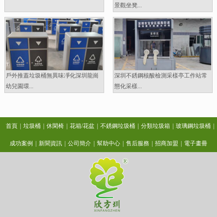
景觀坐凳...
戶外推蓋垃圾桶無異味凈化深圳龍崗
深圳不銹鋼核酸檢測采樣亭工作站常
幼兒園環...
態化采樣...
首頁
|
垃圾桶
|
休閑椅
|
花箱/花盆
|
不銹鋼垃圾桶
|
分類垃圾箱
|
玻璃鋼垃圾桶
|
成功案例
|
新聞資訊
|
公司簡介
|
幫助中心
|
售后服務
|
招商加盟
|
電子畫冊