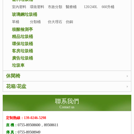
室內塑料
環衛塑料
市政分類
醫療桶
120/240L
660升桶
桶
桶
桶
玻璃鋼垃圾桶
單桶
分類桶
仿大理石
仿銅
桶
核酸檢測亭
精品垃圾桶
環保垃圾桶
客房垃圾桶
廣告垃圾桶
垃圾車
休閑椅
花箱/花盆
聯系我們
Contact us
定制熱線：139-0246-5298
座 機：
0755-89508600，89508611
傳 真：
0755-89508949