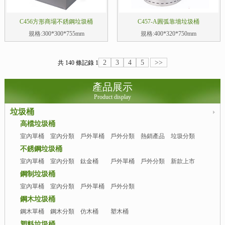
C456方形商場不銹鋼垃圾桶
C457-A圓弧靠墻垃圾桶
規格:300*300*755mm
規格:400*320*750mm
2
3
4
5
>>
共 140 條記錄
1
產品展示
Product display
垃圾桶
高檔垃圾桶
室內單桶
室內分類
戶外單桶
戶外分類
熱銷產品
垃圾分類
亭
不銹鋼垃圾桶
室內單桶
室內分類
鈦金桶
戶外單桶
戶外分類
新款上市
桶
桶
鋼制垃圾桶
室內單桶
室內分類
戶外單桶
戶外分類
桶
桶
鋼木垃圾桶
鋼木單桶
鋼木分類
仿木桶
塑木桶
桶
塑料垃圾桶