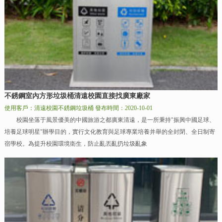
不銹鋼室內方形垃圾桶清遠校園直接找廣東廠家
使用客戶：清遠校園不銹鋼垃圾桶
發布時間：2020-10-01
校園坐落于風景優美的中國旅游之都廣東清遠，是一所秉持"振興中國足球、
培養足球明星"辦學目的，實行文化教育與足球專業培養并舉的全封閉、全日制寄
宿學校。為提升校園環境衛生，防止亂丟亂扔垃圾亂象