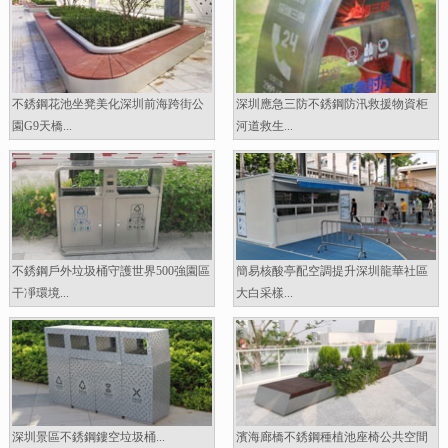
不銹鋼花池坐凳美化深圳前海跨街公
深圳應急三防不銹鋼防汛救援物資柜
園G9天橋...
河道救生...
不銹鋼戶外垃圾桶守護世界500強園區
簡易核酸亭配空調提升深圳龍華社區
干凈環境...
大白采樣...
深圳景區不銹鋼鏤空垃圾桶...
濱海廊橋不銹鋼種植池座椅公共空間