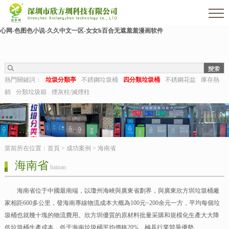
欧美伊人-麻豆精品一区二区三区-欧美日b视频-阿v天堂网-中文字幕第六页-狠狠干干-
国产h在线观看-国产嫩草视频-日日夜夜拍-亚洲第一视频网-毛片在线网站-五月婷婷开
心网-色图色小说-久久中文一区-女女h百合无遮羞羞漫画软件
熱門關鍵詞：
垃圾分類亭
不銹鋼垃圾桶
四分類垃圾桶
不銹鋼花盆
庫存熱
銷
分類垃圾箱
煙灰柱/滅煙柱
當前所在位置：
首頁
>
成功案例
>
海南省
海南省
hainan
海南省位于中國最南端，以瓊州海峽與廣東省劃界，與廣東欣方圳垃圾桶廠
家相距600多公里，發海南專線物流成本大概為100元~200余元一方，平均每個垃
圾桶也就幾十塊的物流費用。欣方圳優質的原材料批量采購和規模化生產大大降
低垃圾桶生產成本，低于海南垃圾桶平均價格20%，極具行業競爭優勢。