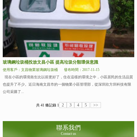
玻璃鋼垃圾桶投放文昌小區 提高垃圾分類環保意識
使用客戶：文昌物業玻璃鋼垃圾桶
發布時間：2017-11-15
現在小區的環境衛生比以前更好了，住在這樣的環境之中，小區居民的生活品質
也提升了不少。近日海南文昌市的一個物業小區管理部，從深圳欣方圳科技有限
公司采購了...
2
3
4
5
>>
共 41 條記錄
1
聯系我們
Contact us