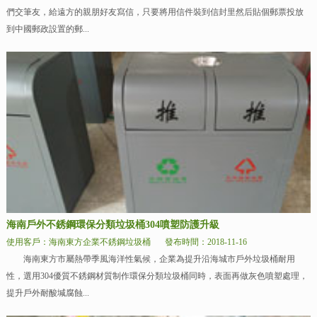
們交筆友，給遠方的親朋好友寫信，只要將用信件裝到信封里然后貼個郵票投放
到中國郵政設置的郵...
海南戶外不銹鋼環保分類垃圾桶304噴塑防護升級
使用客戶：海南東方企業不銹鋼垃圾桶
發布時間：2018-11-16
海南東方市屬熱帶季風海洋性氣候，企業為提升沿海城市戶外垃圾桶耐用
性，選用304優質不銹鋼材質制作環保分類垃圾桶同時，表面再做灰色噴塑處理，
提升戶外耐酸堿腐蝕...