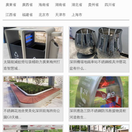
廣東省
廣西省
海南省
湖南省
湖北省
貴州省
四川省
江西省
福建省
北京市
天津市
上海市
太陽能滅蚊燈垃圾桶助力廣東梅州打
深圳機場地鐵車站不銹鋼模具沖壓花
造智慧城...
盆有什么...
不銹鋼花池坐凳美化深圳前海跨街公
深圳應急三防不銹鋼防汛救援物資柜
園G9天橋...
河道救生...