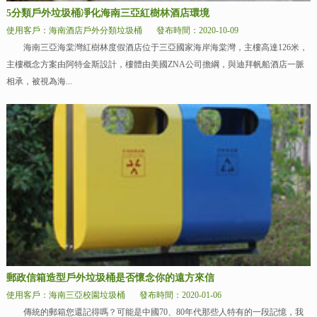
5分類戶外垃圾桶凈化海南三亞紅樹林酒店環境
使用客戶：海南酒店戶外分類垃圾桶
發布時間：2020-10-09
海南三亞海棠灣紅樹林度假酒店位于三亞國家海岸海棠灣，主樓高達126米，
主樓概念方案由阿特金斯設計，樓體由美國ZNA公司擔綱，與迪拜帆船酒店一脈
相承，被視為海...
郵政信箱造型戶外垃圾桶是否懷念你的遠方來信
使用客戶：海南三亞校園垃圾桶
發布時間：2020-01-06
傳統的郵箱您還記得嗎？可能是中國70、80年代那些人特有的一段記憶，我