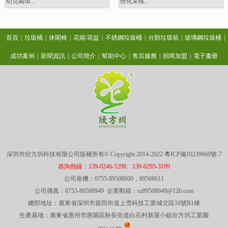
幼兒園環...
態化采樣...
首頁
|
垃圾桶
|
休閑椅
|
花箱/花盆
|
不銹鋼垃圾桶
|
分類垃圾箱
|
玻璃鋼垃圾桶
|
成功案例
|
新聞資訊
|
公司簡介
|
幫助中心
|
售后服務
|
招商加盟
|
電子畫冊
深圳市欣方圳科技有限公司版權所有© Copyright 2014-2022
粵ICP備10239660號-7
咨詢熱線：139-0246-5298、139-0295-3199
公司座機：0755-89508600，89508611
公司傳真：0755-89508949 企業郵箱：sz89508949@126.com
總部地址：廣東省深圳市坂田街道上雪科技工業城北區10號B1棟
生產基地：廣東省惠州市惠陽區秋長街道白石村新屋小組欣方圳工業園