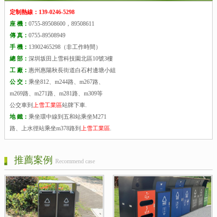
定制熱線：139-0246-5298
座 機：
0755-89508600，89508611
傳 真：
0755-89508949
手 機：
13902465298（非工作時間）
總 部：
深圳坂田上雪科技園北區10號3樓
工 廠：
惠州惠陽秋長街道白石村邊塘小組
公 交：
乘坐812、m244路、m267路、
m269路、m271路、m281路、m309等
公交車到
上雪工業區
站牌下車.
地 鐵：
乘坐環中線到五和站乘坐M271
路、上水徑站乘坐m378路到
上雪工業區
.
推薦案例
Recommend case