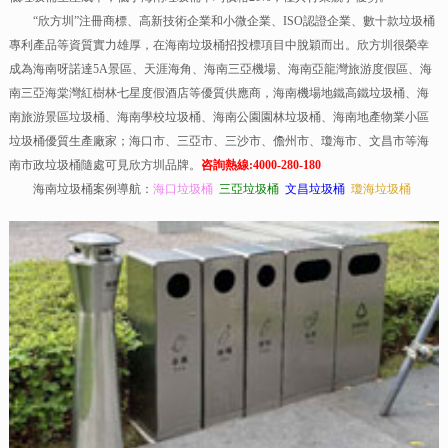
“欣方圳”注冊商標、高新技術企業和小微企業、ISO認證企業、數十款垃圾桶
專利產品等資質實力雄厚，在海南垃圾桶招投標項目中脫穎而出。欣方圳很榮幸
成為海南呀諾達5A景區、天涯海角、海南三亞機場、海南亞龍灣旅游度假區、海
南三亞海棠灣紅樹林七星度假酒店等優質供應商，海南機場地鐵高鐵垃圾桶、海
南旅游景區垃圾桶、海南學校垃圾桶、海南公園園林垃圾桶、海南地產物業小區
垃圾桶優質生產廠家；海口市、三亞市、三沙市、儋州市、瓊海市、文昌市等海
南市政垃圾桶隨處可見欣方圳品牌。
咨詢熱線:4000-280-180
海南垃圾桶案例導航：
海口垃圾桶
三亞垃圾桶
文昌垃圾桶
瓊海垃圾桶