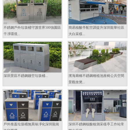
不銹鋼戶外垃圾桶守護世界500強園區
簡易核酸亭配空調提升深圳龍華社區
干凈環境...
大白采樣...
深圳景區不銹鋼鏤空垃圾桶...
濱海廊橋不銹鋼種植池座椅公共空間
景觀坐凳...
戶外推蓋垃圾桶無異味凈化深圳龍崗
深圳不銹鋼核酸檢測采樣亭工作站常