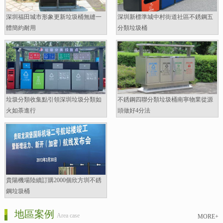
深圳福田城市形象更新垃圾桶無縫一
深圳新標準城中村街道社區不銹鋼五
體簡約耐用
分類垃圾桶
垃圾分類收集點引領深圳垃圾分類如
不銹鋼四聯分類垃圾桶南寧物業從源
火如荼進行
頭做好4分法
貴陽機場陸續訂購2000個欣方圳不銹
鋼垃圾桶
地區案例
Area case
MORE+