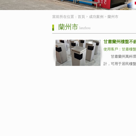
當前所在位置：
首頁
>
成功案例
>
蘭州市
蘭州市
lanzhou
甘肅蘭州樓盤不
使用客戶：甘肅樓
甘肅蘭州萬科璞悅瀾
計，可用于居民