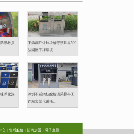
鋼防汛救援
不銹鋼戶外垃圾桶守護世界500
強園區干凈環境...
異味凈化深
深圳不銹鋼核酸檢測采樣亭工
作站常態化采樣...
中心
|
售后服務
|
招商加盟
|
電子畫冊