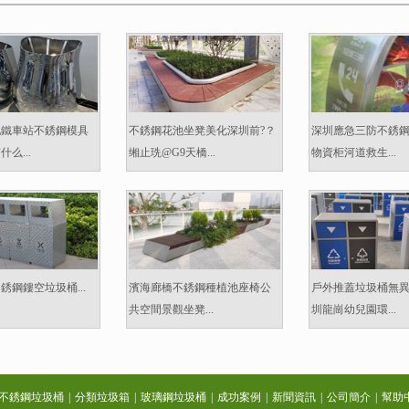
地鐵車站不銹鋼模具
不銹鋼花池坐凳美化深圳前?？
深圳應急三防不銹
么...
缃止珗@G9天橋...
物資柜河道救生...
銹鋼鏤空垃圾桶...
濱海廊橋不銹鋼種植池座椅公
戶外推蓋垃圾桶無
共空間景觀坐凳...
圳龍崗幼兒園環...
不銹鋼垃圾桶
|
分類垃圾箱
|
玻璃鋼垃圾桶
|
成功案例
|
新聞資訊
|
公司簡介
|
幫助