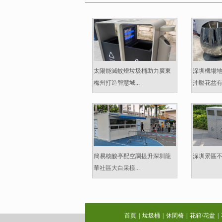
太陽能滅蚊燈垃圾桶助力廣東
深圳機場
梅州打造智慧城...
沖壓花盆有什
簡易核酸亭配空調提升深圳龍
深圳景區不
華社區大白采樣...
首頁
|
垃圾桶
|
休閑椅
|
花箱/花盆
|