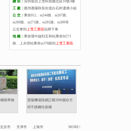
總 部：
深圳坂田上雪科技園北區10號3樓
工 廠：
惠州惠陽秋長街道白石村邊塘小組
公 交：
乘坐812、m244路、m267路、
m269路、m271路、m281路、m309等
公交車到
上雪工業區
站牌下車.
地 鐵：
乘坐環中線到五和站乘坐M271
路、上水徑站乘坐m378路到
上雪工業區
.
圾桶南寧物
貴陽機場陸續訂購2000個欣方
圳不銹鋼垃圾桶
北京市
天津市
上海市
MORE+