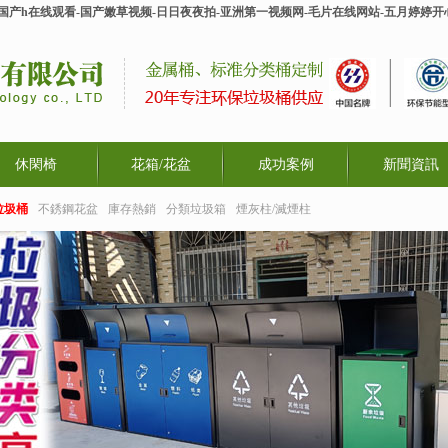
-国产h在线观看-国产嫩草视频-日日夜夜拍-亚洲第一视频网-毛片在线网站-五月婷婷
休閑椅
花箱/花盆
成功案例
新聞資訊
垃圾桶
不銹鋼花盆
庫存熱銷
分類垃圾箱
煙灰柱/滅煙柱