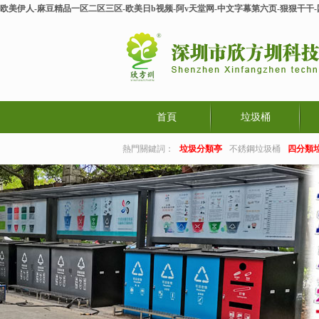
欧美伊人-麻豆精品一区二区三区-欧美日b视频-阿v天堂网-中文字幕第六页-狠狠干干
首頁
垃圾桶
熱門關鍵詞：
垃圾分類亭
不銹鋼垃圾桶
四分類