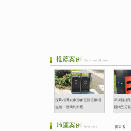
推薦案例
Recommend case
深圳福田城市形象更新垃圾桶
深圳新標
無縫一體簡約耐用
銹鋼五分
地區案例
Area case
廣東省