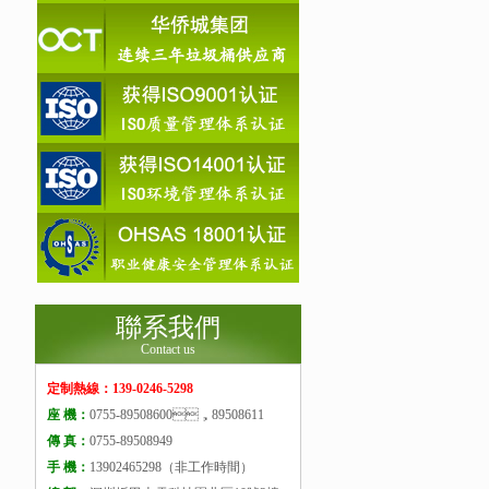
聯系我們
Contact us
定制熱線：139-0246-5298
座 機：
0755-89508600，89508611
傳 真：
0755-89508949
手 機：
13902465298（非工作時間）