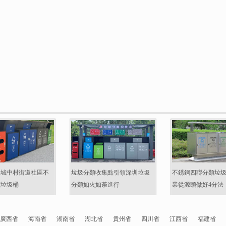
準城中村街道社區不
垃圾分類收集點引領深圳垃圾
不銹鋼四聯分類垃
類垃圾桶
分類如火如荼進行
業從源頭做好4分法
廣西省
海南省
湖南省
湖北省
貴州省
四川省
江西省
福建省