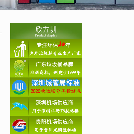
欣方圳
Product display