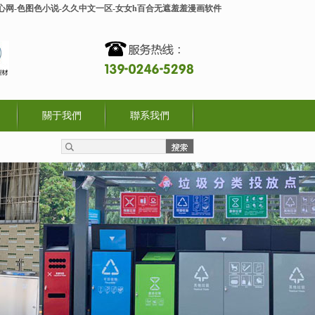
开心网-色图色小说-久久中文一区-女女h百合无遮羞羞漫画软件
關于我們
聯系我們