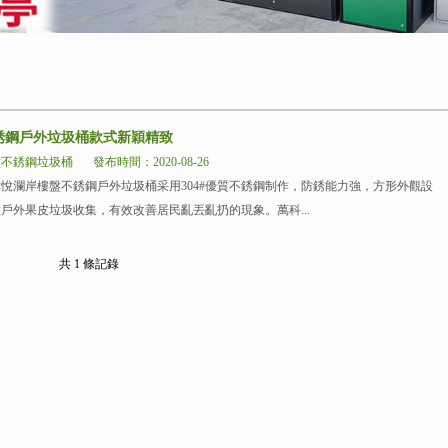
銹鋼戶外垃圾桶款式新穎精致
盤不銹鋼垃圾桶
發布時間：2020-08-26
岸樓盤不銹鋼戶外垃圾桶采用304#優質不銹鋼制作，防銹能力強，方形外觀設
樓盤戶外果皮垃圾收集，有效改善居民亂丟亂扔的現象。萬科...
共 1 條記錄