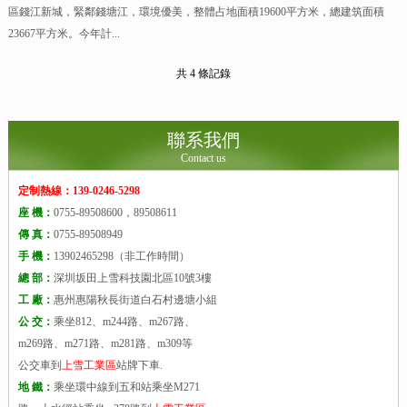
區錢江新城，緊鄰錢塘江，環境優美，整體占地面積19600平方米，總建筑面積
23667平方米。今年計...
共 4 條記錄
聯系我們
Contact us
定制熱線：139-0246-5298
座 機：
0755-89508600，89508611
傳 真：
0755-89508949
手 機：
13902465298（非工作時間）
總 部：
深圳坂田上雪科技園北區10號3樓
工 廠：
惠州惠陽秋長街道白石村邊塘小組
公 交：
乘坐812、m244路、m267路、
m269路、m271路、m281路、m309等
公交車到
上雪工業區
站牌下車.
地 鐵：
乘坐環中線到五和站乘坐M271