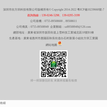
深圳市欣方圳科技有限公司版權所有© Copyright 2014-2022
粵ICP備10239660號-7
咨詢熱線：139-0246-5298、139-0295-3199
公司座機：0755-89508600，89508611
公司傳真：0755-89508949 企業郵箱：sz89508949@126.com
總部地址：廣東省深圳市坂田街道上雪科技工業城北區10號B1棟
生產基地：廣東省惠州市惠陽區秋長街道白石村新屋小組欣方圳工業園
網站地圖
掃一掃加微信好友 來圖來樣廠長報價
收縮