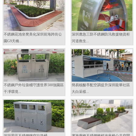
不銹鋼花池坐凳美化深圳前海跨街公
深圳應急三防不銹鋼防汛救援物資柜
園G9天橋...
河道救生...
不銹鋼戶外垃圾桶守護世界500強園區
簡易核酸亭配空調提升深圳龍華社區
干凈環境...
大白采樣...
深圳景區不銹鋼鏤空垃圾桶...
濱海廊橋不銹鋼種植池座椅公共空間