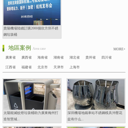
貴陽機場陸續訂購2000個欣方圳不銹
鋼垃圾桶
地區案例
Area case
MORE+
廣東省
廣西省
海南省
湖南省
湖北省
貴州省
四川省
江西省
福建省
北京市
天津市
上海市
太陽能滅蚊燈垃圾桶助力廣東梅州打
深圳機場地鐵車站不銹鋼模具沖壓花
造智慧城...
盆有什么...