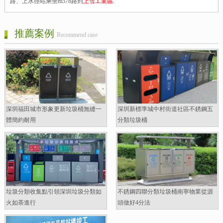
路、上水徑站乘坐m378路到
上雪工業區
.
推薦案例
Recommend case
深圳福田城市形象更新垃圾桶無縫一
深圳新標準城中村街道社區不銹鋼五
體簡約耐用
分類垃圾桶
垃圾分類收集點引領深圳垃圾分類如
不銹鋼四聯分類垃圾桶南寧物業從源
火如荼進行
頭做好4分法