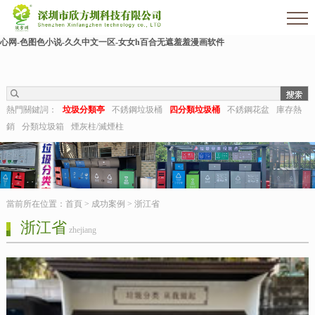
欧美伊人-麻豆精品一区二区三区-欧美日b视频-阿v天堂网-中文字幕第六页-狠狠干干-
国产h在线观看-国产嫩草视频-日日夜夜拍-亚洲第一视频网-毛片在线网站-五月婷婷开
心网-色图色小说-久久中文一区-女女h百合无遮羞羞漫画软件
熱門關鍵詞：
垃圾分類亭
不銹鋼垃圾桶
四分類垃圾桶
不銹鋼花盆
庫存熱
銷
分類垃圾箱
煙灰柱/滅煙柱
當前所在位置：
首頁
>
成功案例
>
浙江省
浙江省
zhejiang