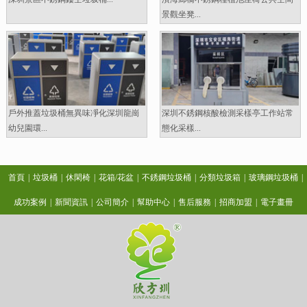
景觀坐凳...
戶外推蓋垃圾桶無異味凈化深圳龍崗
深圳不銹鋼核酸檢測采樣亭工作站常
幼兒園環...
態化采樣...
首頁
|
垃圾桶
|
休閑椅
|
花箱/花盆
|
不銹鋼垃圾桶
|
分類垃圾箱
|
玻璃鋼垃圾桶
|
成功案例
|
新聞資訊
|
公司簡介
|
幫助中心
|
售后服務
|
招商加盟
|
電子畫冊