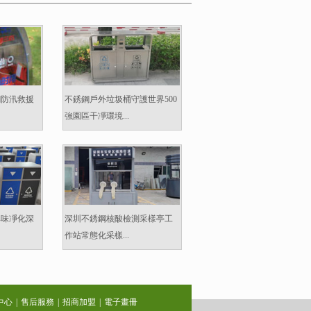
鋼防汛救援
不銹鋼戶外垃圾桶守護世界500
強園區干凈環境...
異味凈化深
深圳不銹鋼核酸檢測采樣亭工
作站常態化采樣...
中心
|
售后服務
|
招商加盟
|
電子畫冊