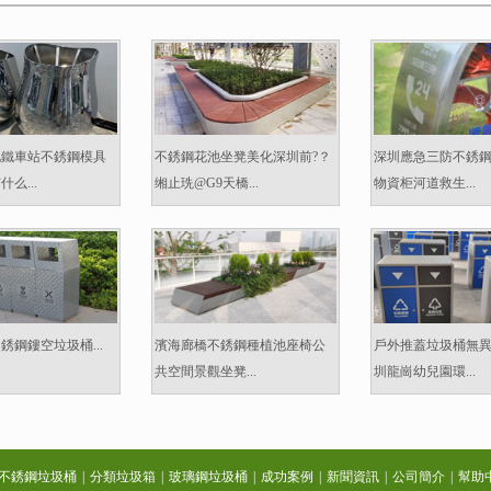
地鐵車站不銹鋼模具
不銹鋼花池坐凳美化深圳前?？
深圳應急三防不銹
么...
缃止珗@G9天橋...
物資柜河道救生...
銹鋼鏤空垃圾桶...
濱海廊橋不銹鋼種植池座椅公
戶外推蓋垃圾桶無
共空間景觀坐凳...
圳龍崗幼兒園環...
不銹鋼垃圾桶
|
分類垃圾箱
|
玻璃鋼垃圾桶
|
成功案例
|
新聞資訊
|
公司簡介
|
幫助