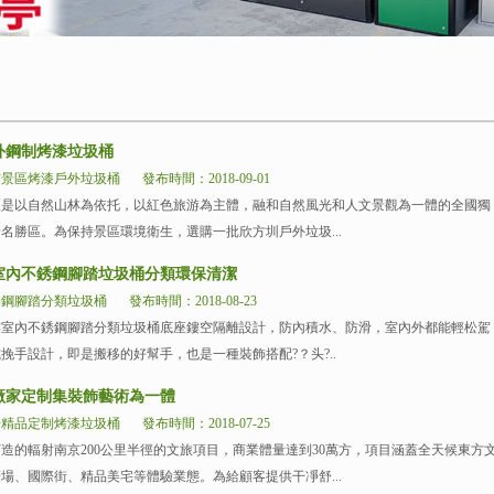
外鋼制烤漆垃圾桶
京景區烤漆戶外垃圾桶
發布時間：2018-09-01
自然山林為依托，以紅色旅游為主體，融和自然風光和人文景觀為一體的全國獨
勝區。為保持景區環境衛生，選購一批欣方圳戶外垃圾...
室內不銹鋼腳踏垃圾桶分類環保清潔
銹鋼腳踏分類垃圾桶
發布時間：2018-08-23
不銹鋼腳踏分類垃圾桶底座鏤空隔離設計，防內積水、防滑，室內外都能輕松駕
計，即是搬移的好幫手，也是一種裝飾搭配?？头?..
廠家定制集裝飾藝術為一體
場精品定制烤漆垃圾桶
發布時間：2018-07-25
射南京200公里半徑的文旅項目，商業體量達到30萬方，項目涵蓋全天候東方
廣場、國際街、精品美宅等體驗業態。為給顧客提供干凈舒...