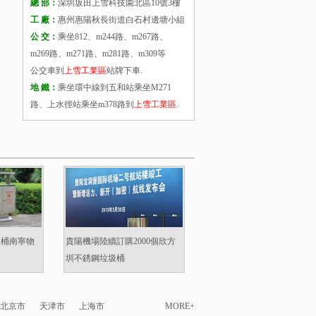
總 部：
深圳坂田上雪科技園北區10號3樓
工 廠：
惠州惠陽秋長街道白石村邊塘小組
公 交：
乘坐812、m244路、m267路、
m269路、m271路、m281路、m309等
公交車到
上雪工業區
站牌下車.
地 鐵：
乘坐環中線到五和站乘坐M271
路、上水徑站乘坐m378路到
上雪工業區
.
圾桶南寧物
貴陽機場陸續訂購2000個欣方
圳不銹鋼垃圾桶
北京市
天津市
上海市
MORE+