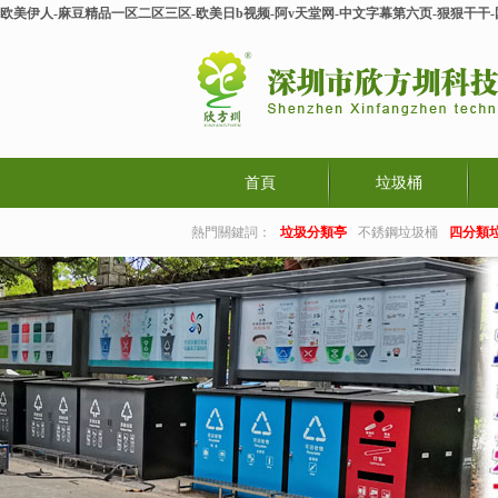
欧美伊人-麻豆精品一区二区三区-欧美日b视频-阿v天堂网-中文字幕第六页-狠狠干干
首頁
垃圾桶
熱門關鍵詞：
垃圾分類亭
不銹鋼垃圾桶
四分類