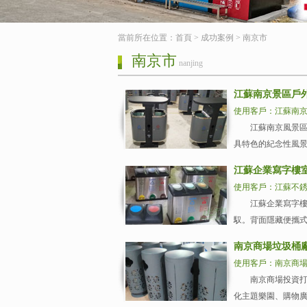
當前所在位置：
首頁
>
成功案例
>
南京市
南京市
nanjing
江蘇南京景區戶
使用客戶：江蘇南
江蘇南京風景區是以
具特色的紀念性風景名
江蘇企業寫字樓
使用客戶：江蘇不
江蘇企業寫字樓室內
馭。背面隱藏便攜式挽手設
南京商場垃圾桶
使用客戶：南京商
南京商場投資打造的輻
化主題樂園、購物