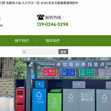
开心网-色图色小说-久久中文一区-女女h百合无遮羞羞漫画软件
關于我們
聯系我們