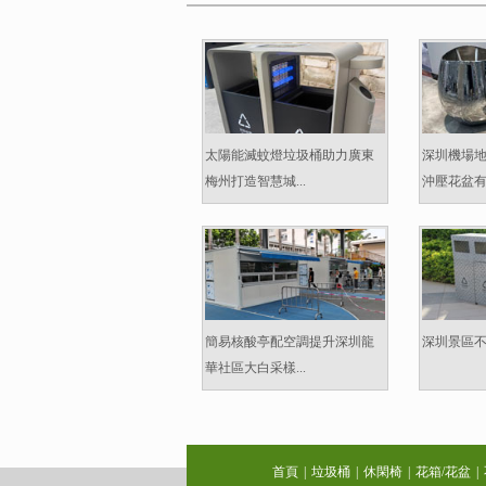
太陽能滅蚊燈垃圾桶助力廣東
深圳機場
梅州打造智慧城...
沖壓花盆有什
簡易核酸亭配空調提升深圳龍
深圳景區不
華社區大白采樣...
首頁
|
垃圾桶
|
休閑椅
|
花箱/花盆
|