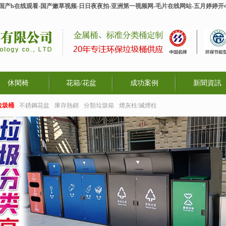
-国产h在线观看-国产嫩草视频-日日夜夜拍-亚洲第一视频网-毛片在线网站-五月婷婷
休閑椅
花箱/花盆
成功案例
新聞資訊
垃圾桶
不銹鋼花盆
庫存熱銷
分類垃圾箱
煙灰柱/滅煙柱