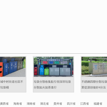
準城中村街道社區不
垃圾分類收集點引領深圳垃圾
不銹鋼四聯分類垃
類垃圾桶
分類如火如荼進行
業從源頭做好4分法
廣西省
海南省
湖南省
湖北省
貴州省
四川省
江西省
福建省