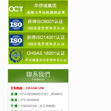
聯系我們
Contact us
定制熱線：139-0246-5298
座 機：
0755-89508600，89508611
傳 真：
0755-89508949
手 機：
13902465298（非工作時間）