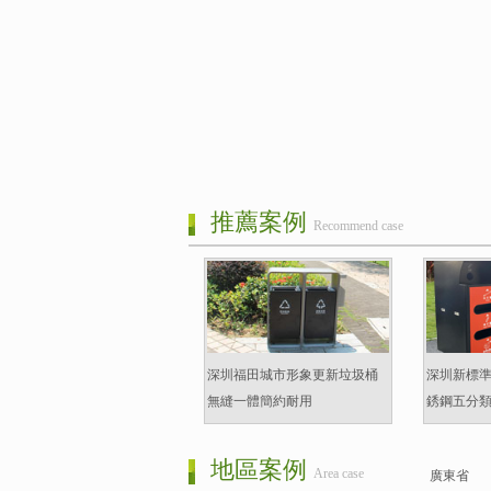
推薦案例
Recommend case
深圳福田城市形象更新垃圾桶
深圳新標
無縫一體簡約耐用
銹鋼五分
地區案例
Area case
廣東省