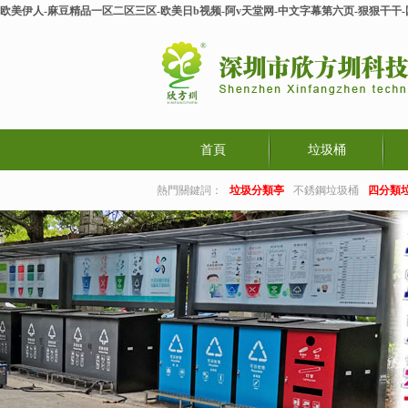
欧美伊人-麻豆精品一区二区三区-欧美日b视频-阿v天堂网-中文字幕第六页-狠狠干干
首頁
垃圾桶
熱門關鍵詞：
垃圾分類亭
不銹鋼垃圾桶
四分類