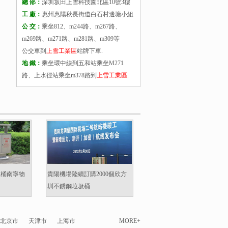
總 部：
深圳坂田上雪科技園北區10號3樓
工 廠：
惠州惠陽秋長街道白石村邊塘小組
公 交：
乘坐812、m244路、m267路、
m269路、m271路、m281路、m309等
公交車到
上雪工業區
站牌下車.
地 鐵：
乘坐環中線到五和站乘坐M271
路、上水徑站乘坐m378路到
上雪工業區
.
圾桶南寧物
貴陽機場陸續訂購2000個欣方
圳不銹鋼垃圾桶
北京市
天津市
上海市
MORE+