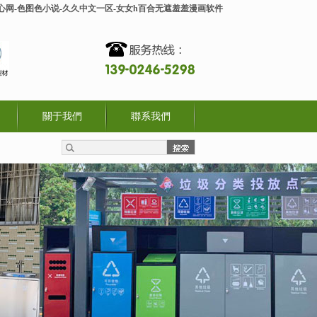
开心网-色图色小说-久久中文一区-女女h百合无遮羞羞漫画软件
關于我們
聯系我們