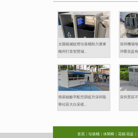
太陽能滅蚊燈垃圾桶助力廣東
深圳機場
梅州打造智慧城...
沖壓花盆有什
簡易核酸亭配空調提升深圳龍
深圳景區不
華社區大白采樣...
首頁
|
垃圾桶
|
休閑椅
|
花箱/花盆
|