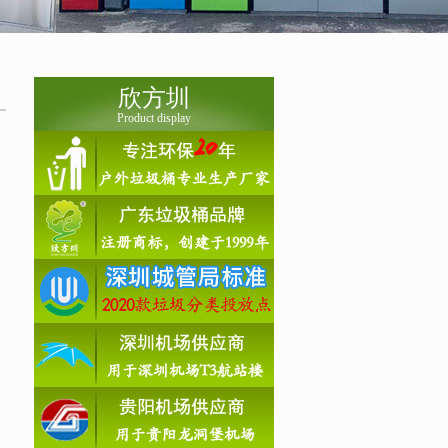
欣方圳
Product display