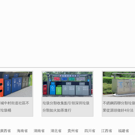
準城中村街道社區不
垃圾分類收集點引領深圳垃圾
不銹鋼四聯分類垃
類垃圾桶
分類如火如荼進行
業從源頭做好4分法
廣西省
海南省
湖南省
湖北省
貴州省
四川省
江西省
福建省