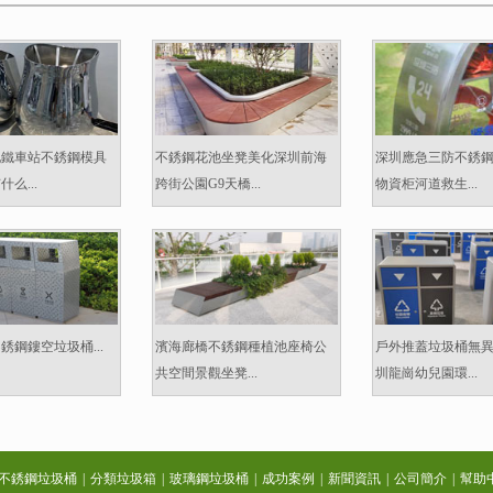
地鐵車站不銹鋼模具
不銹鋼花池坐凳美化深圳前海
深圳應急三防不銹
么...
跨街公園G9天橋...
物資柜河道救生...
銹鋼鏤空垃圾桶...
濱海廊橋不銹鋼種植池座椅公
戶外推蓋垃圾桶無
共空間景觀坐凳...
圳龍崗幼兒園環...
不銹鋼垃圾桶
|
分類垃圾箱
|
玻璃鋼垃圾桶
|
成功案例
|
新聞資訊
|
公司簡介
|
幫助