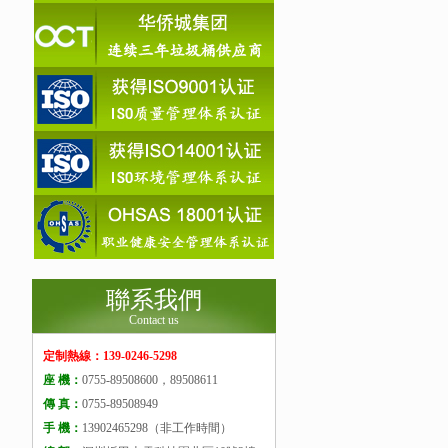
聯系我們
Contact us
定制熱線：139-0246-5298
座 機：
0755-89508600，89508611
傳 真：
0755-89508949
手 機：
13902465298（非工作時間）