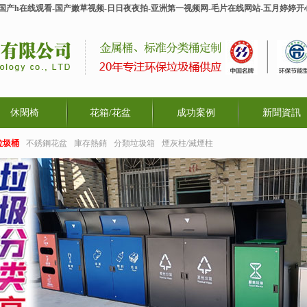
-国产h在线观看-国产嫩草视频-日日夜夜拍-亚洲第一视频网-毛片在线网站-五月婷婷
休閑椅
花箱/花盆
成功案例
新聞資訊
垃圾桶
不銹鋼花盆
庫存熱銷
分類垃圾箱
煙灰柱/滅煙柱