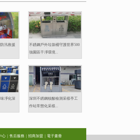
鋼防汛救援
不銹鋼戶外垃圾桶守護世界500
強園區干凈環境...
異味凈化深
深圳不銹鋼核酸檢測采樣亭工
作站常態化采樣...
中心
|
售后服務
|
招商加盟
|
電子畫冊