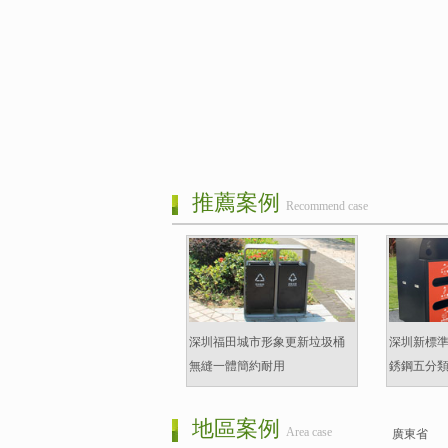
推薦案例
Recommend case
深圳福田城市形象更新垃圾桶
深圳新標
無縫一體簡約耐用
銹鋼五分
地區案例
Area case
廣東省