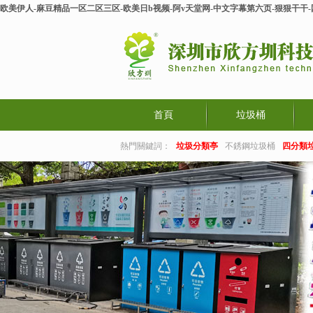
欧美伊人-麻豆精品一区二区三区-欧美日b视频-阿v天堂网-中文字幕第六页-狠狠干干
首頁
垃圾桶
熱門關鍵詞：
垃圾分類亭
不銹鋼垃圾桶
四分類