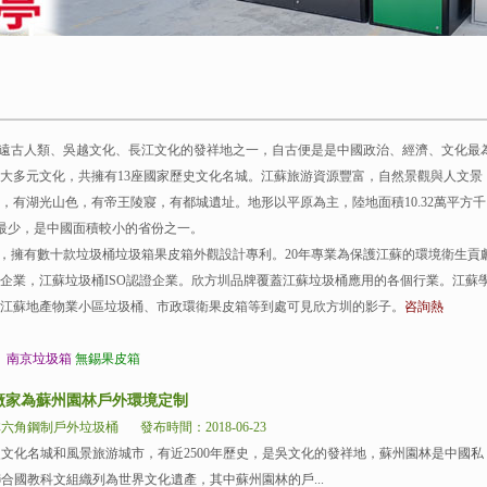
、遠古人類、吳越文化、長江文化的發祥地之一，自古便是是中國政治、經濟、文化最
大多元文化，共擁有13座國家歷史文化名城。江蘇旅游資源豐富，自然景觀與人文景
有湖光山色，有帝王陵寢，有都城遺址。地形以平原為主，陸地面積10.32萬平方千
中最少，是中國面積較小的省份之一。
擁有數十款垃圾桶垃圾箱果皮箱外觀設計專利。20年專業為保護江蘇的環境衛生貢
企業，江蘇垃圾桶ISO認證企業。欣方圳品牌覆蓋江蘇垃圾桶應用的各個行業。江蘇
江蘇地產物業小區垃圾桶、市政環衛果皮箱等到處可見欣方圳的影子。
咨詢熱
桶
南京垃圾箱
無錫果皮箱
廠家為蘇州園林戶外環境定制
林六角鋼制戶外垃圾桶
發布時間：2018-06-23
化名城和風景旅游城市，有近2500年歷史，是吳文化的發祥地，蘇州園林是中國私
合國教科文組織列為世界文化遺產，其中蘇州園林的戶...