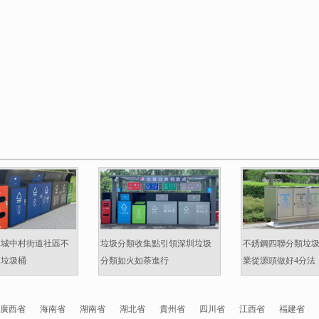
準城中村街道社區不
垃圾分類收集點引領深圳垃圾
不銹鋼四聯分類垃
類垃圾桶
分類如火如荼進行
業從源頭做好4分法
廣西省
海南省
湖南省
湖北省
貴州省
四川省
江西省
福建省