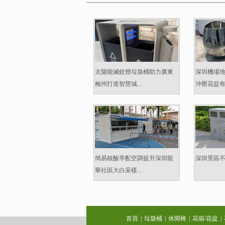
太陽能滅蚊燈垃圾桶助力廣東
深圳機場
梅州打造智慧城...
沖壓花盆有什
簡易核酸亭配空調提升深圳龍
深圳景區不
華社區大白采樣...
首頁
|
垃圾桶
|
休閑椅
|
花箱/花盆
|