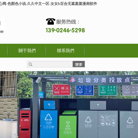
开心网-色图色小说-久久中文一区-女女h百合无遮羞羞漫画软件
關于我們
聯系我們