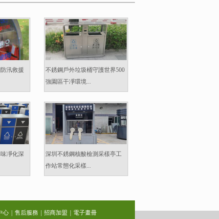
鋼防汛救援
不銹鋼戶外垃圾桶守護世界500
強園區干凈環境...
異味凈化深
深圳不銹鋼核酸檢測采樣亭工
作站常態化采樣...
中心
|
售后服務
|
招商加盟
|
電子畫冊