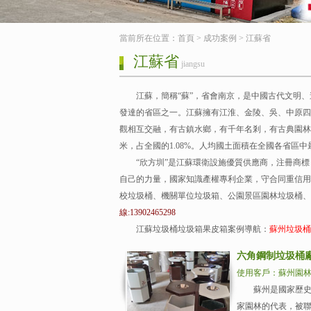
當前所在位置：
首頁
>
成功案例
>
江蘇省
江蘇省
jiangsu
江蘇，簡稱“蘇”，省會南京，是中國古代文明
發達的省區之一。江蘇擁有江淮、金陵、吳、中原四
觀相互交融，有古鎮水鄉，有千年名剎，有古典園林，
米，占全國的1.08%。人均國土面積在全國各省區
“欣方圳”是江蘇環衛設施優質供應商，注冊商標，
自己的力量，國家知識產權專利企業，守合同重信用
校垃圾桶、機關單位垃圾箱、公園景區園林垃圾桶、
線:13902465298
江蘇垃圾桶垃圾箱果皮箱案例導航：
蘇州垃圾
六角鋼制垃圾桶
使用客戶：蘇州園
蘇州是國家歷史文
家園林的代表，被聯