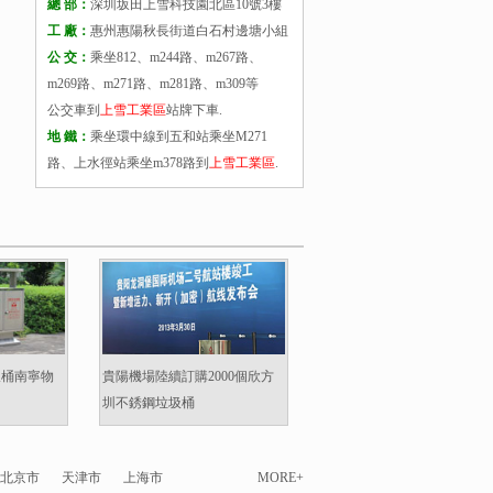
總 部：
深圳坂田上雪科技園北區10號3樓
工 廠：
惠州惠陽秋長街道白石村邊塘小組
公 交：
乘坐812、m244路、m267路、
m269路、m271路、m281路、m309等
公交車到
上雪工業區
站牌下車.
地 鐵：
乘坐環中線到五和站乘坐M271
路、上水徑站乘坐m378路到
上雪工業區
.
圾桶南寧物
貴陽機場陸續訂購2000個欣方
圳不銹鋼垃圾桶
北京市
天津市
上海市
MORE+