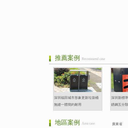
推薦案例
Recommend case
深圳福田城市形象更新垃圾桶
深圳新標
無縫一體簡約耐用
銹鋼五分
地區案例
Area case
廣東省