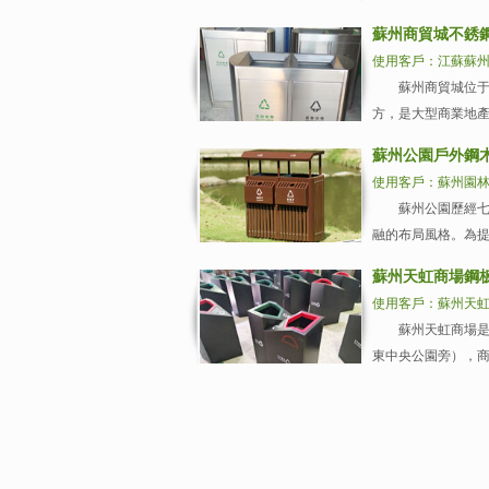
蘇州商貿城不銹
使用客戶：江蘇蘇
蘇州商貿城位于蘇州
方，是大型商業地產
蘇州公園戶外鋼
使用客戶：蘇州園
蘇州公園歷經七十
融的布局風格。為提
蘇州天虹商場鋼
使用客戶：蘇州天
蘇州天虹商場是天虹
東中央公園旁），商場