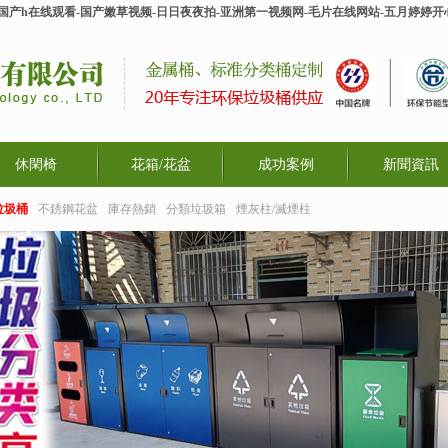
-国产h在线观看-国产嫩草视频-日日夜夜拍-亚洲第一视频网-毛片在线网站-五月婷婷
休閑椅
花箱/花盆
成功案例
新聞資訊
垃圾桶
不銹鋼花盆
庫存熱銷
分類垃圾箱
煙灰柱/滅煙柱