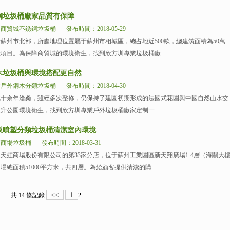
鋼垃圾桶廠家品質有保障
州商貿城不銹鋼垃圾桶
發布時間：2018-05-29
市北部，所處地理位置屬于蘇州市相城區，總占地近500畝，總建筑面積為50萬
項目。為保障商貿城的環境衛生，找到欣方圳專業垃圾桶廠...
木垃圾桶與環境搭配更自然
林戶外鋼木分類垃圾桶
發布時間：2018-04-30
余年滄桑，雖經多次整修，仍保持了建園初期形成的法國式花園與中國自然山水交
升公園環境衛生，找到欣方圳專業戶外垃圾桶廠家定制一...
板噴塑分類垃圾桶清潔室內環境
虹商場垃圾桶
發布時間：2018-03-31
商場股份有限公司的第33家分店，位于蘇州工業園區新天翔廣場1-4層（海關大
總面積51000平方米，共四層。為給顧客提供清潔的購...
<<
1
共 14 條記錄
2