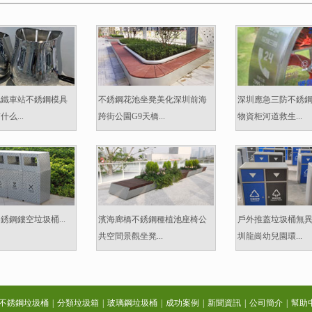
地鐵車站不銹鋼模具
不銹鋼花池坐凳美化深圳前海
深圳應急三防不銹
么...
跨街公園G9天橋...
物資柜河道救生...
銹鋼鏤空垃圾桶...
濱海廊橋不銹鋼種植池座椅公
戶外推蓋垃圾桶無
共空間景觀坐凳...
圳龍崗幼兒園環...
不銹鋼垃圾桶
|
分類垃圾箱
|
玻璃鋼垃圾桶
|
成功案例
|
新聞資訊
|
公司簡介
|
幫助