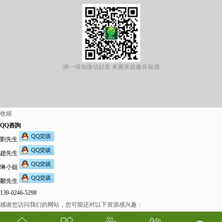
掃一掃加微信好友 來圖來樣廠長報價
收縮
QQ咨詢
劉先生
趙先生
琳小姐
鄒先生
139-0246-5298
感谢您访问我们的网站，您可能还对以下资源感兴趣：
欧美伊人-麻豆精品一区二区三区-欧美日b视频-阿v天堂网-中文字幕第六页-狠狠干干-