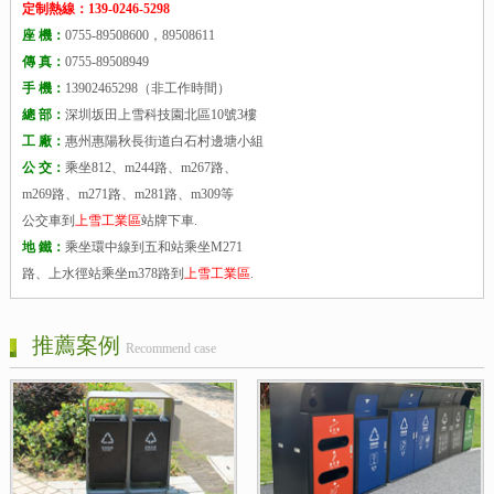
定制熱線：139-0246-5298
座 機：
0755-89508600，89508611
傳 真：
0755-89508949
手 機：
13902465298（非工作時間）
總 部：
深圳坂田上雪科技園北區10號3樓
工 廠：
惠州惠陽秋長街道白石村邊塘小組
公 交：
乘坐812、m244路、m267路、
m269路、m271路、m281路、m309等
公交車到
上雪工業區
站牌下車.
地 鐵：
乘坐環中線到五和站乘坐M271
路、上水徑站乘坐m378路到
上雪工業區
.
推薦案例
Recommend case