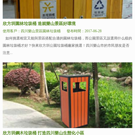
欣方圳園林垃圾桶 造就樂山景區好環境
使用客戶：四川樂山景區園林垃圾桶
發布時間：2017-06-28
如何挑選相宜又能與景區搭配合適的園林垃圾桶，而公園景區又該選用什么樣的
園林垃圾桶才好？快來欣方圳公園垃圾桶廠家挑選！四川樂山市的市民朋友是否
注意...
欣方圳鋼木垃圾桶 打造四川樂山生態化小區