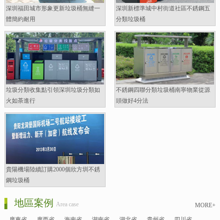
深圳福田城市形象更新垃圾桶無縫一
深圳新標準城中村街道社區不銹鋼五
體簡約耐用
分類垃圾桶
垃圾分類收集點引領深圳垃圾分類如
不銹鋼四聯分類垃圾桶南寧物業從源
火如荼進行
頭做好4分法
貴陽機場陸續訂購2000個欣方圳不銹
鋼垃圾桶
地區案例
Area case
MORE+
廣東省
廣西省
海南省
湖南省
湖北省
貴州省
四川省