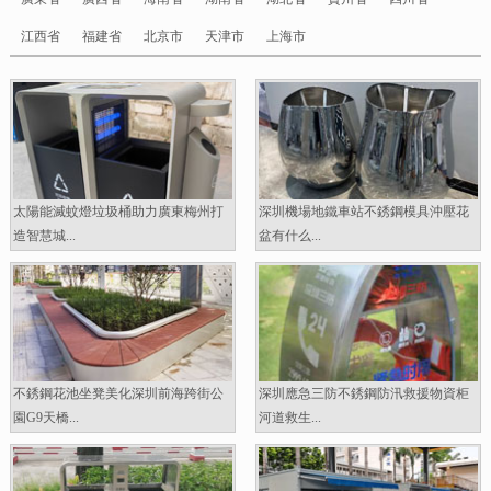
江西省
福建省
北京市
天津市
上海市
太陽能滅蚊燈垃圾桶助力廣東梅州打
深圳機場地鐵車站不銹鋼模具沖壓花
造智慧城...
盆有什么...
不銹鋼花池坐凳美化深圳前海跨街公
深圳應急三防不銹鋼防汛救援物資柜
園G9天橋...
河道救生...