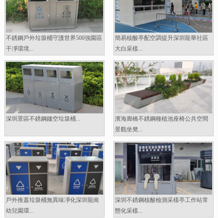
不銹鋼戶外垃圾桶守護世界500強園區
簡易核酸亭配空調提升深圳龍華社區
干凈環境...
大白采樣...
深圳景區不銹鋼鏤空垃圾桶...
濱海廊橋不銹鋼種植池座椅公共空間
景觀坐凳...
戶外推蓋垃圾桶無異味凈化深圳龍崗
深圳不銹鋼核酸檢測采樣亭工作站常
幼兒園環...
態化采樣...