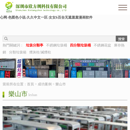
欧美伊人-麻豆精品一区二区三区-欧美日b视频-阿v天堂网-中文字幕第六页-狠狠干干-
国产h在线观看-国产嫩草视频-日日夜夜拍-亚洲第一视频网-毛片在线网站-五月婷婷开
心网-色图色小说-久久中文一区-女女h百合无遮羞羞漫画软件
熱門關鍵詞：
垃圾分類亭
不銹鋼垃圾桶
四分類垃圾桶
不銹鋼花盆
庫存熱
銷
分類垃圾箱
煙灰柱/滅煙柱
當前所在位置：
首頁
>
成功案例
>
樂山市
樂山市
leshan