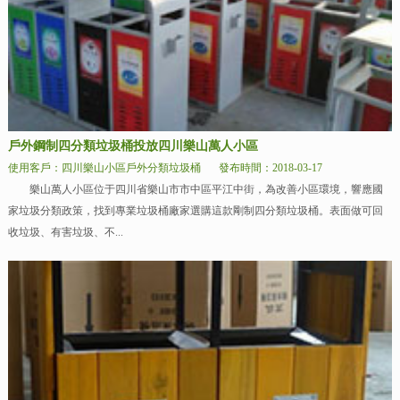
戶外鋼制四分類垃圾桶投放四川樂山萬人小區
使用客戶：四川樂山小區戶外分類垃圾桶
發布時間：2018-03-17
樂山萬人小區位于四川省樂山市市中區平江中街，為改善小區環境，響應國
家垃圾分類政策，找到專業垃圾桶廠家選購這款剛制四分類垃圾桶。表面做可回
收垃圾、有害垃圾、不...