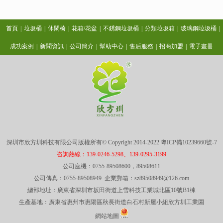
首頁
|
垃圾桶
|
休閑椅
|
花箱/花盆
|
不銹鋼垃圾桶
|
分類垃圾箱
|
玻璃鋼垃圾桶
|
成功案例
|
新聞資訊
|
公司簡介
|
幫助中心
|
售后服務
|
招商加盟
|
電子畫冊
深圳市欣方圳科技有限公司版權所有© Copyright 2014-2022
粵ICP備10239660號-7
咨詢熱線：139-0246-5298、139-0295-3199
公司座機：0755-89508600，89508611
公司傳真：0755-89508949 企業郵箱：sz89508949@126.com
總部地址：廣東省深圳市坂田街道上雪科技工業城北區10號B1棟
生產基地：廣東省惠州市惠陽區秋長街道白石村新屋小組欣方圳工業園
網站地圖