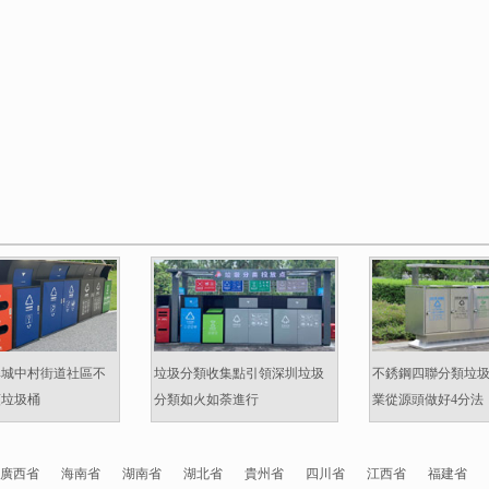
準城中村街道社區不
垃圾分類收集點引領深圳垃圾
不銹鋼四聯分類垃
類垃圾桶
分類如火如荼進行
業從源頭做好4分法
廣西省
海南省
湖南省
湖北省
貴州省
四川省
江西省
福建省