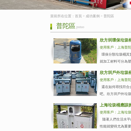
當前所在位置：
首頁
>
成功案例
>
普陀區
普陀區
putuo
欣方圳環保垃圾
使用客戶：上海普
環保分類垃圾桶其
就加工材料可分為塑
欣方圳戶外垃圾
使用客戶：上海普
還在如何尋找符合
吧。欣方圳戶外垃圾
上海垃圾桶應該
使用客戶：上海垃
隨著人們生活水平
性能就變得尤為重要