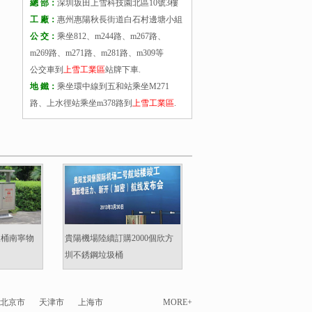
總 部：
深圳坂田上雪科技園北區10號3樓
工 廠：
惠州惠陽秋長街道白石村邊塘小組
公 交：
乘坐812、m244路、m267路、
m269路、m271路、m281路、m309等
公交車到
上雪工業區
站牌下車.
地 鐵：
乘坐環中線到五和站乘坐M271
路、上水徑站乘坐m378路到
上雪工業區
.
圾桶南寧物
貴陽機場陸續訂購2000個欣方
圳不銹鋼垃圾桶
北京市
天津市
上海市
MORE+