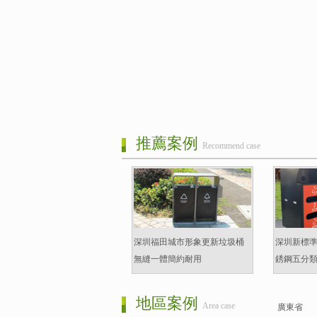
推薦案例
Recommend case
深圳福田城市形象更新垃圾桶
深圳新標
無縫一體簡約耐用
銹鋼五分
地區案例
Area case
廣東省