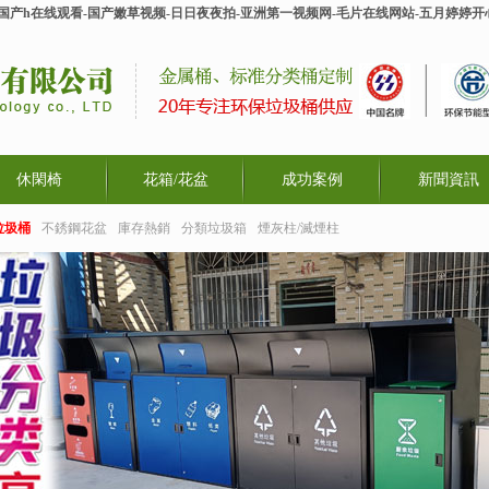
-国产h在线观看-国产嫩草视频-日日夜夜拍-亚洲第一视频网-毛片在线网站-五月婷婷
休閑椅
花箱/花盆
成功案例
新聞資訊
垃圾桶
不銹鋼花盆
庫存熱銷
分類垃圾箱
煙灰柱/滅煙柱