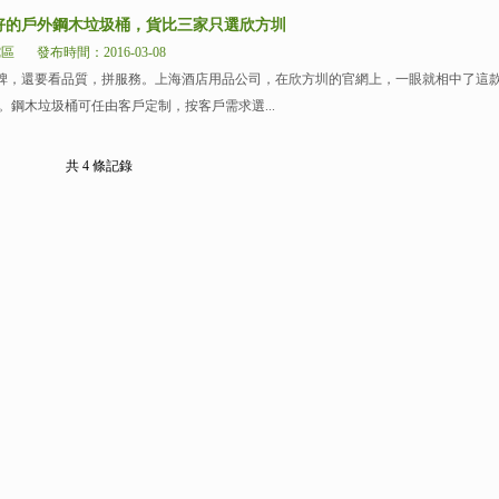
好的戶外鋼木垃圾桶，貨比三家只選欣方圳
陀區
發布時間：2016-03-08
碑，還要看品質，拼服務。上海酒店用品公司，在欣方圳的官網上，一眼就相中了這
桶。鋼木垃圾桶可任由客戶定制，按客戶需求選...
共 4 條記錄