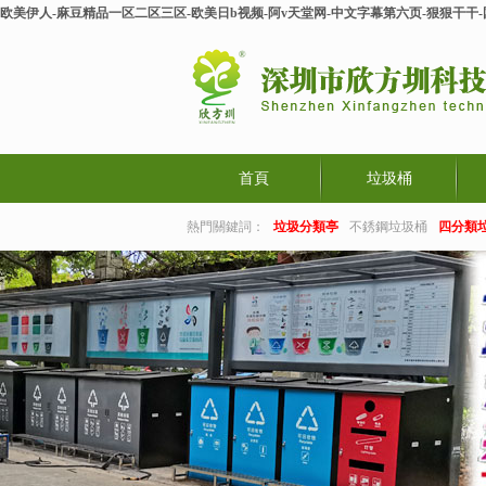
欧美伊人-麻豆精品一区二区三区-欧美日b视频-阿v天堂网-中文字幕第六页-狠狠干干
首頁
垃圾桶
熱門關鍵詞：
垃圾分類亭
不銹鋼垃圾桶
四分類