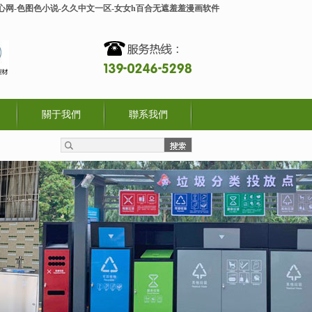
开心网-色图色小说-久久中文一区-女女h百合无遮羞羞漫画软件
關于我們
聯系我們