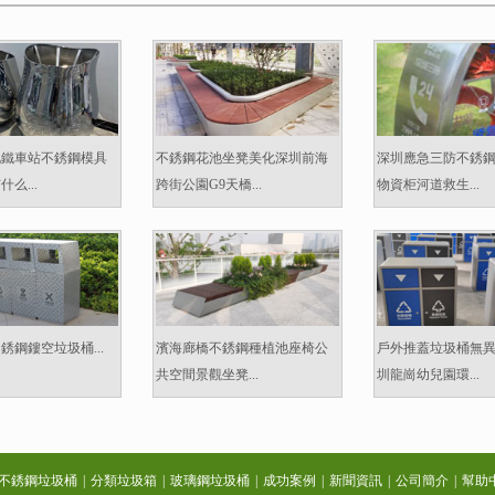
地鐵車站不銹鋼模具
不銹鋼花池坐凳美化深圳前海
深圳應急三防不銹
么...
跨街公園G9天橋...
物資柜河道救生...
銹鋼鏤空垃圾桶...
濱海廊橋不銹鋼種植池座椅公
戶外推蓋垃圾桶無
共空間景觀坐凳...
圳龍崗幼兒園環...
不銹鋼垃圾桶
|
分類垃圾箱
|
玻璃鋼垃圾桶
|
成功案例
|
新聞資訊
|
公司簡介
|
幫助