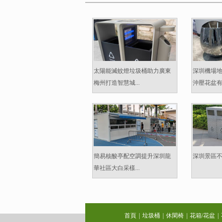
太陽能滅蚊燈垃圾桶助力廣東
深圳機場
梅州打造智慧城...
沖壓花盆有什
簡易核酸亭配空調提升深圳龍
深圳景區不
華社區大白采樣...
首頁
|
垃圾桶
|
休閑椅
|
花箱/花盆
|