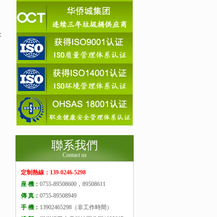
款
聯系我們
Contact us
定制熱線：139-0246-5298
座 機：
0755-89508600，89508611
傳 真：
0755-89508949
手 機：
13902465298（非工作時間）