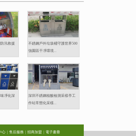
鋼防汛救援
不銹鋼戶外垃圾桶守護世界500
強園區干凈環境...
異味凈化深
深圳不銹鋼核酸檢測采樣亭工
作站常態化采樣...
中心
|
售后服務
|
招商加盟
|
電子畫冊