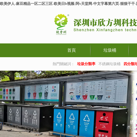
欧美伊人-麻豆精品一区二区三区-欧美日b视频-阿v天堂网-中文字幕第六页-狠狠干干
首頁
垃圾桶
熱門關鍵詞：
垃圾分類亭
不銹鋼垃圾桶
四分類