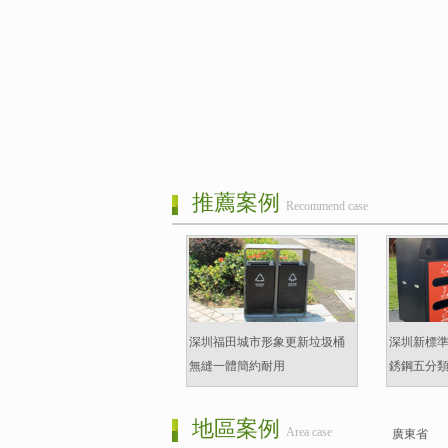
推薦案例
Recommend case
深圳福田城市形象更新垃圾桶
深圳新標
無縫一體簡約耐用
銹鋼五分
地區案例
Area case
廣東省