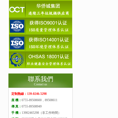
聯系我們
Contact us
定制熱線：139-0246-5298
座 機：
0755-89508600，89508611
傳 真：
0755-89508949
手 機：
13902465298（非工作時間）