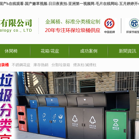
-国产h在线观看-国产嫩草视频-日日夜夜拍-亚洲第一视频网-毛片在线网站-五月婷婷
休閑椅
花箱/花盆
成功案例
新聞資訊
垃圾桶
不銹鋼花盆
庫存熱銷
分類垃圾箱
煙灰柱/滅煙柱