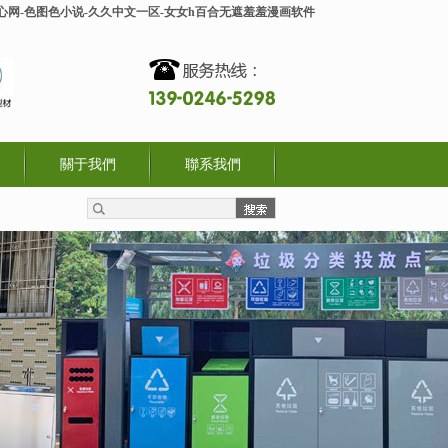
开心网-色图色小说-久久中文一区-女女h百合无遮羞羞漫画软件
關于我們
聯系我們