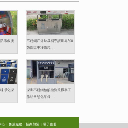
鋼防汛救援
不銹鋼戶外垃圾桶守護世界500
強園區干凈環境...
異味凈化深
深圳不銹鋼核酸檢測采樣亭工
作站常態化采樣...
中心
|
售后服務
|
招商加盟
|
電子畫冊