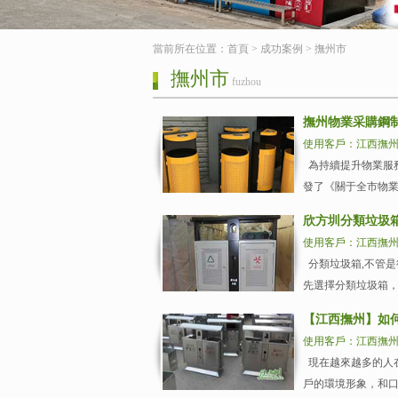
當前所在位置：
首頁
>
成功案例
>
撫州市
撫州市
fuzhou
撫州物業采購鋼
使用客戶：江西撫
為持續提升物業服
發了《關于全市物業服
欣方圳分類垃圾
使用客戶：江西撫
分類垃圾箱,不管
先選擇分類垃圾箱，
【江西撫州】如
使用客戶：江西撫
現在越來越多的人
戶的環境形象，和口