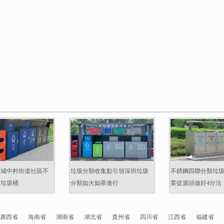
準城中村街道社區不
垃圾分類收集點引領深圳垃圾
不銹鋼四聯分類垃
類垃圾桶
分類如火如荼進行
業從源頭做好4分法
廣西省
海南省
湖南省
湖北省
貴州省
四川省
江西省
福建省