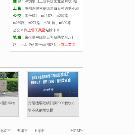
總 部：
深圳坂田上雪科技園北區10號3樓
工 廠：
惠州惠陽秋長街道白石村邊塘小組
公 交：
乘坐812、m244路、m267路、
m269路、m271路、m281路、m309等
公交車到
上雪工業區
站牌下車.
地 鐵：
乘坐環中線到五和站乘坐M271
路、上水徑站乘坐m378路到
上雪工業區
.
圾桶南寧物
貴陽機場陸續訂購2000個欣方
圳不銹鋼垃圾桶
北京市
天津市
上海市
MORE+