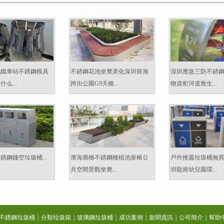
地鐵車站不銹鋼模具
不銹鋼花池坐凳美化深圳前海
深圳應急三防不銹
么...
跨街公園G9天橋...
物資柜河道救生...
銹鋼鏤空垃圾桶...
濱海廊橋不銹鋼種植池座椅公
戶外推蓋垃圾桶無
共空間景觀坐凳...
圳龍崗幼兒園環...
不銹鋼垃圾桶
|
分類垃圾箱
|
玻璃鋼垃圾桶
|
成功案例
|
新聞資訊
|
公司簡介
|
幫助