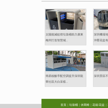
太陽能滅蚊燈垃圾桶助力廣東
深圳機場
梅州打造智慧城...
沖壓花盆有什
簡易核酸亭配空調提升深圳龍
深圳景區不
華社區大白采樣...
首頁
|
垃圾桶
|
休閑椅
|
花箱/花盆
|