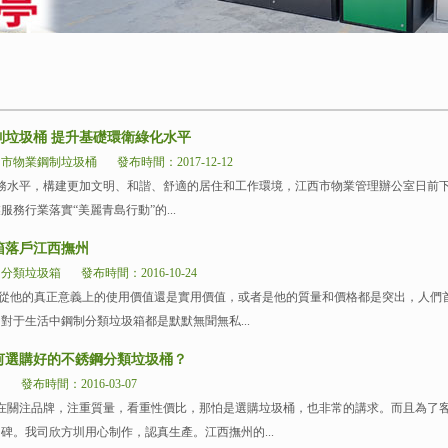
制垃圾桶 提升基礎環衛綠化水平
州市物業鋼制垃圾桶
發布時間：2017-12-12
務水平，構建更加文明、和諧、舒適的居住和工作環境，江西市物業管理辦公室日前
務行業落實“美麗青島行動”的...
箱落戶江西撫州
州分類垃圾箱
發布時間：2016-10-24
是從他的真正意義上的使用價值還是實用價值，或者是他的質量和價格都是突出，人們
對于生活中鋼制分類垃圾箱都是默默無聞無私...
何選購好的不銹鋼分類垃圾桶？
州
發布時間：2016-03-07
在關注品牌，注重質量，看重性價比，那怕是選購垃圾桶，也非常的講求。而且為了
碑。我司欣方圳用心制作，認真生產。江西撫州的...