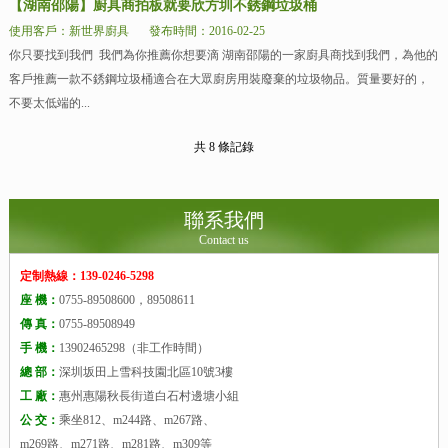
【湖南邵陽】廚具商拍板就要欣方圳不銹鋼垃圾桶
使用客戶：新世界廚具
發布時間：2016-02-25
你只要找到我們 我們為你推薦你想要滴 湖南邵陽的一家廚具商找到我們，為他的
客戶推薦一款不銹鋼垃圾桶適合在大眾廚房用裝廢棄的垃圾物品。質量要好的，
不要太低端的...
共 8 條記錄
聯系我們
Contact us
定制熱線：139-0246-5298
座 機：
0755-89508600，89508611
傳 真：
0755-89508949
手 機：
13902465298（非工作時間）
總 部：
深圳坂田上雪科技園北區10號3樓
工 廠：
惠州惠陽秋長街道白石村邊塘小組
公 交：
乘坐812、m244路、m267路、
m269路、m271路、m281路、m309等