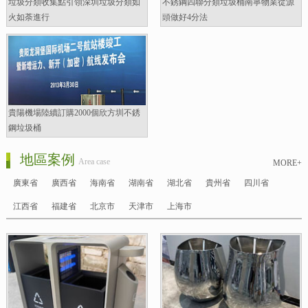
垃圾分類收集點引領深圳垃圾分類如
不銹鋼四聯分類垃圾桶南寧物業從源
火如荼進行
頭做好4分法
貴陽機場陸續訂購2000個欣方圳不銹
鋼垃圾桶
地區案例
Area case
MORE+
廣東省
廣西省
海南省
湖南省
湖北省
貴州省
四川省
江西省
福建省
北京市
天津市
上海市