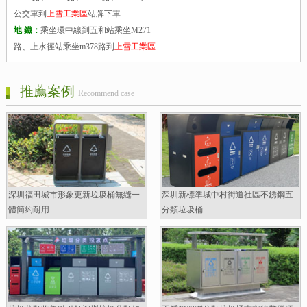
公交車到
上雪工業區
站牌下車.
地 鐵：
乘坐環中線到五和站乘坐M271
路、上水徑站乘坐m378路到
上雪工業區
.
推薦案例
Recommend case
深圳福田城市形象更新垃圾桶無縫一
深圳新標準城中村街道社區不銹鋼五
體簡約耐用
分類垃圾桶