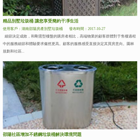
精品別墅垃圾桶 讓您享受簡約干凈生活
使用客戶：湖南邵陽房產別墅垃圾桶
發布時間：2017-10-27
細節決定成敗，和剛需型樓盤的購房者相比，高端物業的顧客群體對于售樓過程
中的服務細節和體驗要求儼然更高。顧客的服務感受直接決定其買房意向。園林
規劃和社區...
邵陽社區增加不銹鋼垃圾桶解決環境問題