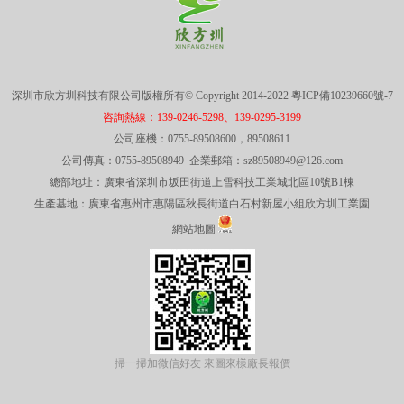
深圳市欣方圳科技有限公司版權所有© Copyright 2014-2022
粵ICP備10239660號-7
咨詢熱線：139-0246-5298、139-0295-3199
公司座機：0755-89508600，89508611
公司傳真：0755-89508949 企業郵箱：sz89508949@126.com
總部地址：廣東省深圳市坂田街道上雪科技工業城北區10號B1棟
生產基地：廣東省惠州市惠陽區秋長街道白石村新屋小組欣方圳工業園
網站地圖
掃一掃加微信好友 來圖來樣廠長報價