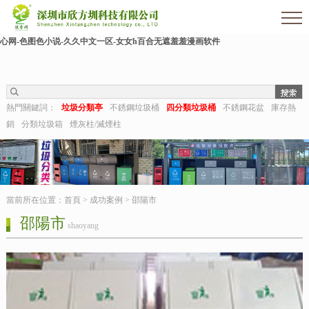
欧美伊人-麻豆精品一区二区三区-欧美日b视频-阿v天堂网-中文字幕第六页-狠狠干干-
国产h在线观看-国产嫩草视频-日日夜夜拍-亚洲第一视频网-毛片在线网站-五月婷婷开
心网-色图色小说-久久中文一区-女女h百合无遮羞羞漫画软件
熱門關鍵詞：
垃圾分類亭
不銹鋼垃圾桶
四分類垃圾桶
不銹鋼花盆
庫存熱
銷
分類垃圾箱
煙灰柱/滅煙柱
當前所在位置：
首頁
>
成功案例
>
邵陽市
邵陽市
shaoyang