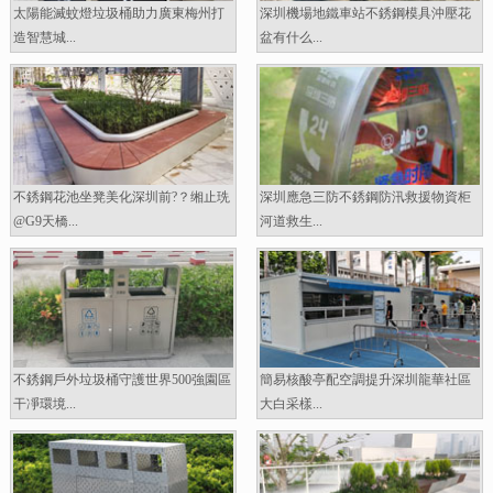
太陽能滅蚊燈垃圾桶助力廣東梅州打
深圳機場地鐵車站不銹鋼模具沖壓花
造智慧城...
盆有什么...
不銹鋼花池坐凳美化深圳前?？缃止珗
深圳應急三防不銹鋼防汛救援物資柜
@G9天橋...
河道救生...
不銹鋼戶外垃圾桶守護世界500強園區
簡易核酸亭配空調提升深圳龍華社區
干凈環境...
大白采樣...