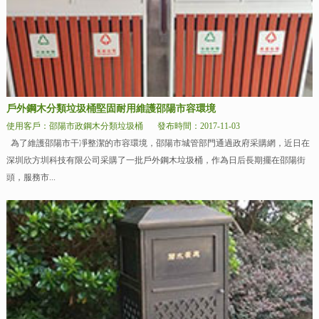
戶外鋼木分類垃圾桶堅固耐用維護邵陽市容環境
使用客戶：邵陽市政鋼木分類垃圾桶
發布時間：2017-11-03
為了維護邵陽市干凈整潔的市容環境，邵陽市城管部門通過政府采購網，近日在
深圳欣方圳科技有限公司采購了一批戶外鋼木垃圾桶，作為日后長期擺在邵陽街
頭，服務市...