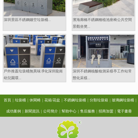
深圳景區不銹鋼鏤空垃圾桶...
濱海廊橋不銹鋼種植池座椅公共空間
景觀坐凳...
戶外推蓋垃圾桶無異味凈化深圳龍崗
深圳不銹鋼核酸檢測采樣亭工作站常
幼兒園環...
態化采樣...
首頁
|
垃圾桶
|
休閑椅
|
花箱/花盆
|
不銹鋼垃圾桶
|
分類垃圾箱
|
玻璃鋼垃圾桶
|
成功案例
|
新聞資訊
|
公司簡介
|
幫助中心
|
售后服務
|
招商加盟
|
電子畫冊