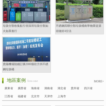
垃圾分類收集點引領深圳垃圾分類如
不銹鋼四聯分類垃圾桶南寧物業從源
火如荼進行
頭做好4分法
貴陽機場陸續訂購2000個欣方圳不銹
鋼垃圾桶
地區案例
Area case
MORE+
廣東省
廣西省
海南省
湖南省
湖北省
貴州省
四川省
江西省
福建省
北京市
天津市
上海市