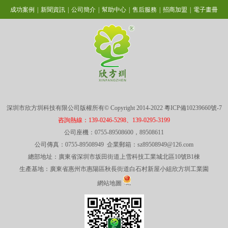
成功案例
|
新聞資訊
|
公司簡介
|
幫助中心
|
售后服務
|
招商加盟
|
電子畫冊
深圳市欣方圳科技有限公司版權所有© Copyright 2014-2022
粵ICP備10239660號-7
咨詢熱線：139-0246-5298、139-0295-3199
公司座機：0755-89508600，89508611
公司傳真：0755-89508949 企業郵箱：sz89508949@126.com
總部地址：廣東省深圳市坂田街道上雪科技工業城北區10號B1棟
生產基地：廣東省惠州市惠陽區秋長街道白石村新屋小組欣方圳工業園
網站地圖