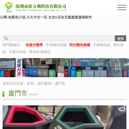
欧美伊人-麻豆精品一区二区三区-欧美日b视频-阿v天堂网-中文字幕第六页-狠狠干干-
国产h在线观看-国产嫩草视频-日日夜夜拍-亚洲第一视频网-毛片在线网站-五月婷婷开
心网-色图色小说-久久中文一区-女女h百合无遮羞羞漫画软件
熱門關鍵詞：
垃圾分類亭
不銹鋼垃圾桶
四分類垃圾桶
不銹鋼花盆
庫存熱
銷
分類垃圾箱
煙灰柱/滅煙柱
當前所在位置：
首頁
>
成功案例
>
廈門市
廈門市
xiamen