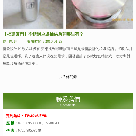
【福建廈門】不銹鋼垃圾桶供應商哪里有？
使用客戶：
發布時間：2016-01-23
新款設計 唯欣方圳獨有 要想找到最新款而且還是最新設計的垃圾桶話，找欣方圳
是最佳選擇。為了適應人們現在的需求，開發設計了多款垃圾桶款式，欣方圳對
每款垃圾桶的設計更...
共 7 條記錄
聯系我們
Contact us
定制熱線：139-0246-5298
座 機：
0755-89508600，89508611
傳 真：
0755-89508949