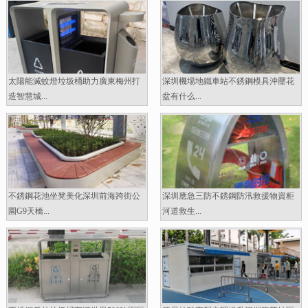
太陽能滅蚊燈垃圾桶助力廣東梅州打
深圳機場地鐵車站不銹鋼模具沖壓花
造智慧城...
盆有什么...
不銹鋼花池坐凳美化深圳前海跨街公
深圳應急三防不銹鋼防汛救援物資柜
園G9天橋...
河道救生...