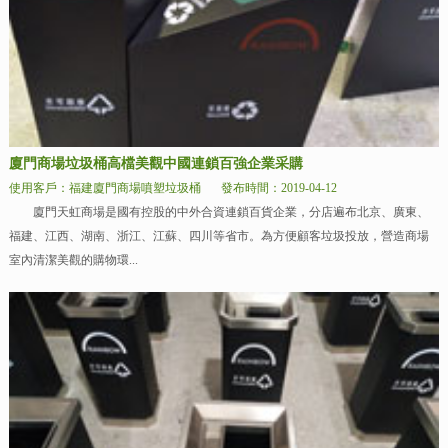
廈門商場垃圾桶高檔美觀中國連鎖百強企業采購
使用客戶：福建廈門商場噴塑垃圾桶
發布時間：2019-04-12
廈門天虹商場是國有控股的中外合資連鎖百貨企業，分店遍布北京、廣東、
福建、江西、湖南、浙江、江蘇、四川等省市。為方便顧客垃圾投放，營造商場
室內清潔美觀的購物環...