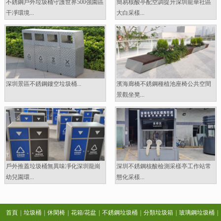
不銹鋼戶外垃圾桶守護世界500強園區
簡易核酸亭配空調提升深圳龍華社區
干凈環境...
大白采樣...
深圳景區不銹鋼鏤空垃圾桶...
濱海廊橋不銹鋼種植池座椅公共空間
景觀坐凳...
戶外推蓋垃圾桶無異味凈化深圳龍崗
深圳不銹鋼核酸檢測采樣亭工作站常
幼兒園環...
態化采樣...
首頁
|
垃圾桶
|
休閑椅
|
花箱/花盆
|
不銹鋼垃圾桶
|
分類垃圾箱
|
玻璃鋼垃圾桶
|