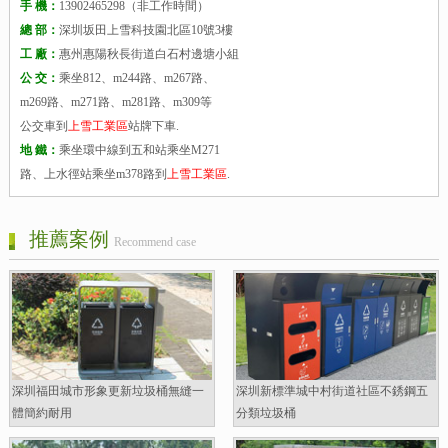
手 機：
13902465298（非工作時間）
總 部：
深圳坂田上雪科技園北區10號3樓
工 廠：
惠州惠陽秋長街道白石村邊塘小組
公 交：
乘坐812、m244路、m267路、
m269路、m271路、m281路、m309等
公交車到
上雪工業區
站牌下車.
地 鐵：
乘坐環中線到五和站乘坐M271
路、上水徑站乘坐m378路到
上雪工業區
.
推薦案例
Recommend case
深圳福田城市形象更新垃圾桶無縫一
深圳新標準城中村街道社區不銹鋼五
體簡約耐用
分類垃圾桶