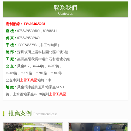
聯系我們
Contact us
定制熱線：139-0246-5298
座 機：
0755-89508600，89508611
傳 真：
0755-89508949
手 機：
13902465298（非工作時間）
總 部：
深圳坂田上雪科技園北區10號3樓
工 廠：
惠州惠陽秋長街道白石村邊塘小組
公 交：
乘坐812、m244路、m267路、
m269路、m271路、m281路、m309等
公交車到
上雪工業區
站牌下車.
地 鐵：
乘坐環中線到五和站乘坐M271
路、上水徑站乘坐m378路到
上雪工業區
.
推薦案例
Recommend case