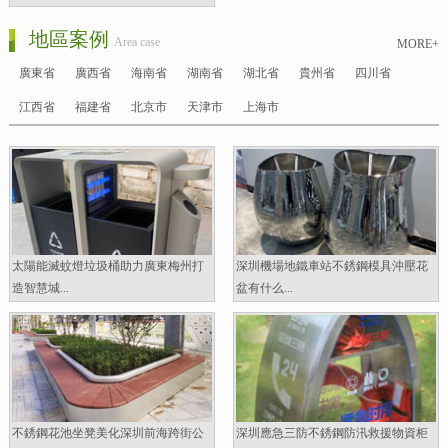
地區案例
Area case
MORE+
廣東省
廣西省
海南省
湖南省
湖北省
貴州省
四川省
江西省
福建省
北京市
天津市
上海市
太陽能滅蚊燈垃圾桶助力廣東梅州打
深圳機場地鐵車站不銹鋼模具沖壓花
造智慧城...
盆有什么...
不銹鋼花池坐凳美化深圳前海跨街公
深圳應急三防不銹鋼防汛救援物資柜