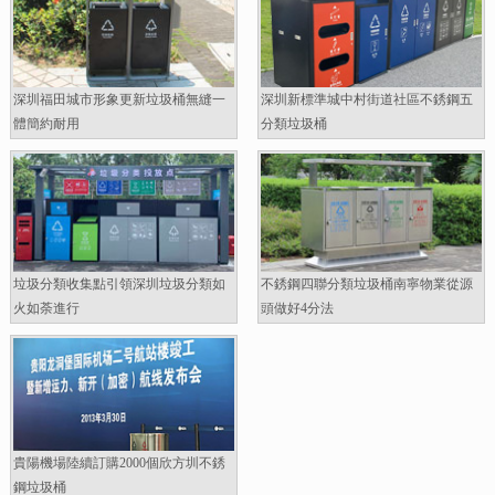
深圳福田城市形象更新垃圾桶無縫一
深圳新標準城中村街道社區不銹鋼五
體簡約耐用
分類垃圾桶
垃圾分類收集點引領深圳垃圾分類如
不銹鋼四聯分類垃圾桶南寧物業從源
火如荼進行
頭做好4分法
貴陽機場陸續訂購2000個欣方圳不銹
鋼垃圾桶