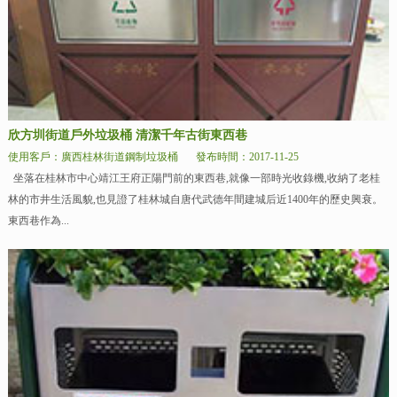
欣方圳街道戶外垃圾桶 清潔千年古街東西巷
使用客戶：廣西桂林街道鋼制垃圾桶
發布時間：2017-11-25
坐落在桂林市中心靖江王府正陽門前的東西巷,就像一部時光收錄機,收納了老桂
林的市井生活風貌,也見證了桂林城自唐代武德年間建城后近1400年的歷史興衰。
東西巷作為...