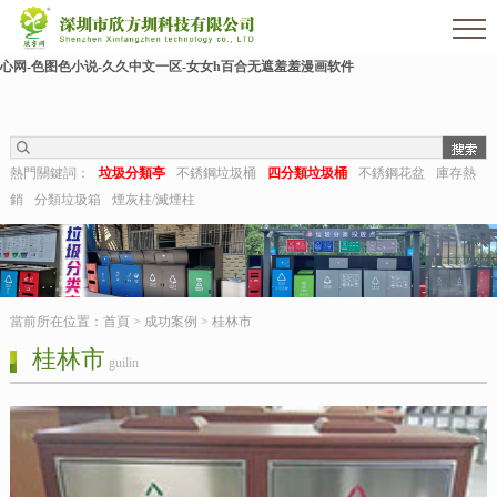
欧美伊人-麻豆精品一区二区三区-欧美日b视频-阿v天堂网-中文字幕第六页-狠狠干干-
国产h在线观看-国产嫩草视频-日日夜夜拍-亚洲第一视频网-毛片在线网站-五月婷婷开
心网-色图色小说-久久中文一区-女女h百合无遮羞羞漫画软件
熱門關鍵詞：
垃圾分類亭
不銹鋼垃圾桶
四分類垃圾桶
不銹鋼花盆
庫存熱
銷
分類垃圾箱
煙灰柱/滅煙柱
當前所在位置：
首頁
>
成功案例
>
桂林市
桂林市
guilin