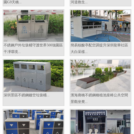
園G9天橋...
河道救生...
不銹鋼戶外垃圾桶守護世界500強園區
簡易核酸亭配空調提升深圳龍華社區
干凈環境...
大白采樣...
深圳景區不銹鋼鏤空垃圾桶...
濱海廊橋不銹鋼種植池座椅公共空間
景觀坐凳...