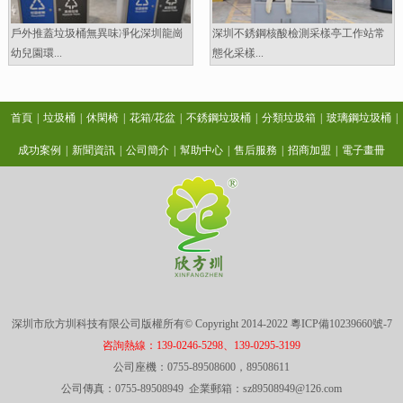
戶外推蓋垃圾桶無異味凈化深圳龍崗
深圳不銹鋼核酸檢測采樣亭工作站常
幼兒園環...
態化采樣...
首頁
|
垃圾桶
|
休閑椅
|
花箱/花盆
|
不銹鋼垃圾桶
|
分類垃圾箱
|
玻璃鋼垃圾桶
|
成功案例
|
新聞資訊
|
公司簡介
|
幫助中心
|
售后服務
|
招商加盟
|
電子畫冊
深圳市欣方圳科技有限公司版權所有© Copyright 2014-2022
粵ICP備10239660號-7
咨詢熱線：139-0246-5298、139-0295-3199
公司座機：0755-89508600，89508611
公司傳真：0755-89508949 企業郵箱：sz89508949@126.com