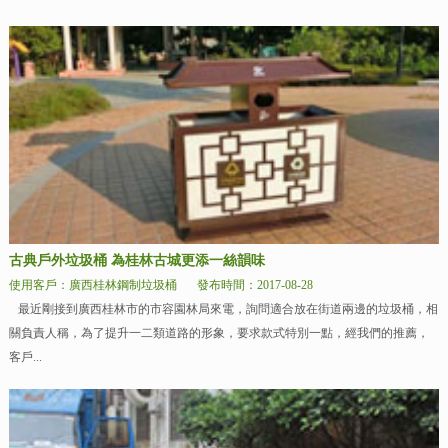
古典戶外垃圾桶 為桂林古城更添一絲韻味
使用客戶：廣西桂林鋼制垃圾桶
發布時間：2017-08-28
最近剛接到廣西桂林市的市容園林局來電，詢問適合放在街道兩邊的垃圾桶，相
關負責人稱，為了提升一二類道路的形象，要求款式特別一點，經我們的推薦，
客戶...