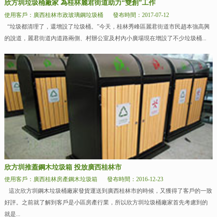
欣方圳垃圾桶廠家 為桂林麗君街道助力“雙創”工作
使用客戶：廣西桂林市政玻璃鋼垃圾桶
發布時間：2017-07-12
“垃圾都清理了，還增設了垃圾桶。”今天，桂林秀峰區麗君街道市民趙本強高興
的說道，麗君街道內道路兩側、村辦公室及村內小廣場現在增設了不少垃圾桶...
欣方圳推蓋鋼木垃圾箱 投放廣西桂林市
使用客戶：廣西桂林房產鋼木垃圾箱
發布時間：2016-12-23
這次欣方圳鋼木垃圾桶廠家發貨運送到廣西桂林市的時候，又獲得了客戶的一致
好評。之前就了解到客戶是小區房產行業，所以欣方圳垃圾桶廠家首先考慮到的
就是...