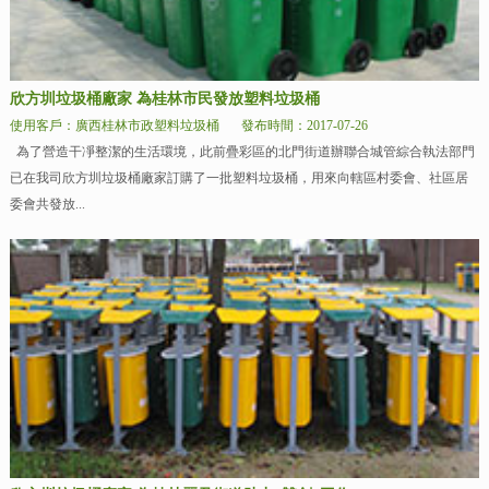
欣方圳垃圾桶廠家 為桂林市民發放塑料垃圾桶
使用客戶：廣西桂林市政塑料垃圾桶
發布時間：2017-07-26
為了營造干凈整潔的生活環境，此前疊彩區的北門街道辦聯合城管綜合執法部門
已在我司欣方圳垃圾桶廠家訂購了一批塑料垃圾桶，用來向轄區村委會、社區居
委會共發放...