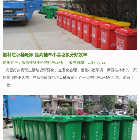
塑料垃圾桶廠家 提高桂林小區垃圾分類效率
使用客戶：廣西桂林小區塑料垃圾桶
發布時間：2017-08-22
為更好的實現生活垃圾資源化、無害化處理，優化小區環境，廣西桂林市的一家
物業小區不久前，在我司欣方圳垃圾桶廠家下了一批塑料垃圾桶的訂單。購買了
一批...