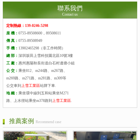
聯系我們
Contact us
定制熱線：139-0246-5298
座 機：
0755-89508600，89508611
傳 真：
0755-89508949
手 機：
13902465298（非工作時間）
總 部：
深圳坂田上雪科技園北區10號3樓
工 廠：
惠州惠陽秋長街道白石村邊塘小組
公 交：
乘坐812、m244路、m267路、
m269路、m271路、m281路、m309等
公交車到
上雪工業區
站牌下車.
地 鐵：
乘坐環中線到五和站乘坐M271
路、上水徑站乘坐m378路到
上雪工業區
.
推薦案例
Recommend case