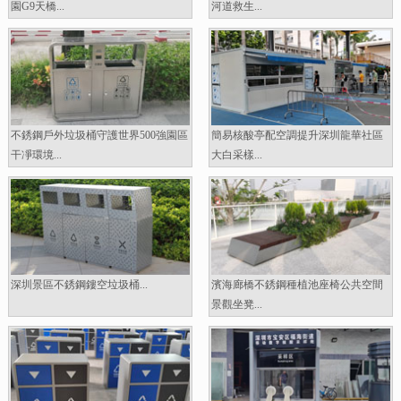
園G9天橋...
河道救生...
不銹鋼戶外垃圾桶守護世界500強園區
簡易核酸亭配空調提升深圳龍華社區
干凈環境...
大白采樣...
深圳景區不銹鋼鏤空垃圾桶...
濱海廊橋不銹鋼種植池座椅公共空間
景觀坐凳...