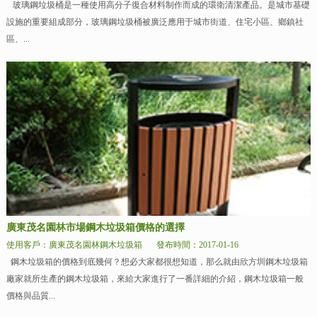
玻璃鋼垃圾桶是一種使用高分子復合材料制作而成的環衛清潔產品。是城市基礎
設施的重要組成部分，玻璃鋼垃圾桶被廣泛應用于城市街道、住宅小區、鄉鎮社
區、...
廣東茂名園林市場鋼木垃圾箱價格的選擇
使用客戶：廣東茂名園林鋼木垃圾箱
發布時間：2017-01-16
鋼木垃圾箱的價格到底幾何？想必大家都很想知道，那么就由欣方圳鋼木垃圾箱
廠家就所生產的鋼木垃圾箱，來給大家進行了一番詳細的介紹，鋼木垃圾箱一般
價格與品質...