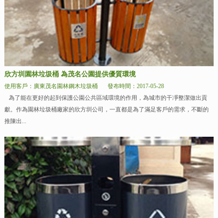
欣方圳園林垃圾桶 為茂名公園提供優質環境
使用客戶：廣東茂名園林鋼木垃圾桶
發布時間：2017-05-28
為了能在更好的起到保護公園公共區域環境的作用，為城市的干凈整潔做出貢
獻。作為園林垃圾桶廠家的欣方圳公司，一直都是為了滿足客戶的需求，不斷的
推陳出...