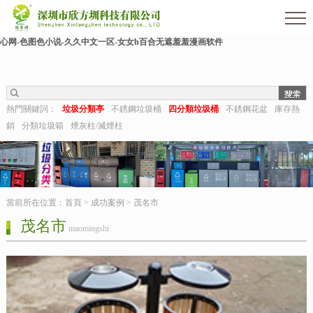
欧美伊人-麻豆精品一区二区三区-欧美日b视频-阿v天堂网-中文字幕第六页-狠狠干干-
国产h在线观看-国产嫩草视频-日日夜夜拍-亚洲第一视频网-毛片在线网站-五月婷婷开
心网-色图色小说-久久中文一区-女女h百合无遮羞羞漫画软件
熱門關鍵詞：
垃圾分類亭
不銹鋼垃圾桶
四分類垃圾桶
不銹鋼花盆
庫存熱
銷
分類垃圾箱
煙灰柱/滅煙柱
當前所在位置：
首頁
>
成功案例
>
茂名市
茂名市
maomingshi