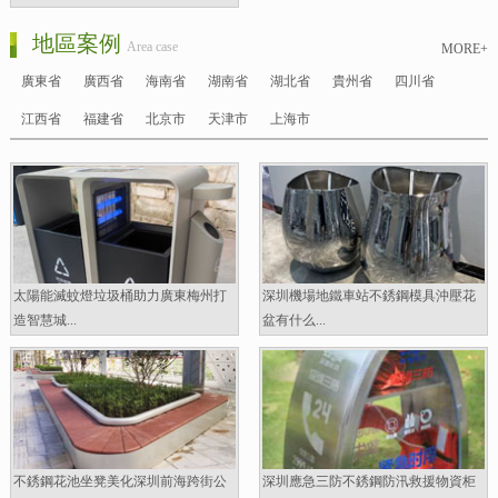
地區案例
Area case
MORE+
廣東省
廣西省
海南省
湖南省
湖北省
貴州省
四川省
江西省
福建省
北京市
天津市
上海市
太陽能滅蚊燈垃圾桶助力廣東梅州打
深圳機場地鐵車站不銹鋼模具沖壓花
造智慧城...
盆有什么...
不銹鋼花池坐凳美化深圳前海跨街公
深圳應急三防不銹鋼防汛救援物資柜