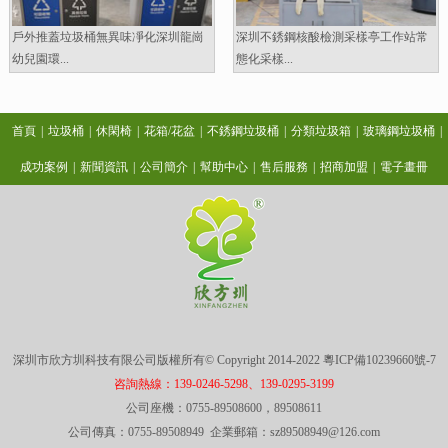
戶外推蓋垃圾桶無異味凈化深圳龍崗
深圳不銹鋼核酸檢測采樣亭工作站常
幼兒園環...
態化采樣...
首頁
|
垃圾桶
|
休閑椅
|
花箱/花盆
|
不銹鋼垃圾桶
|
分類垃圾箱
|
玻璃鋼垃圾桶
|
成功案例
|
新聞資訊
|
公司簡介
|
幫助中心
|
售后服務
|
招商加盟
|
電子畫冊
深圳市欣方圳科技有限公司版權所有© Copyright 2014-2022
粵ICP備10239660號-7
咨詢熱線：139-0246-5298、139-0295-3199
公司座機：0755-89508600，89508611
公司傳真：0755-89508949 企業郵箱：sz89508949@126.com