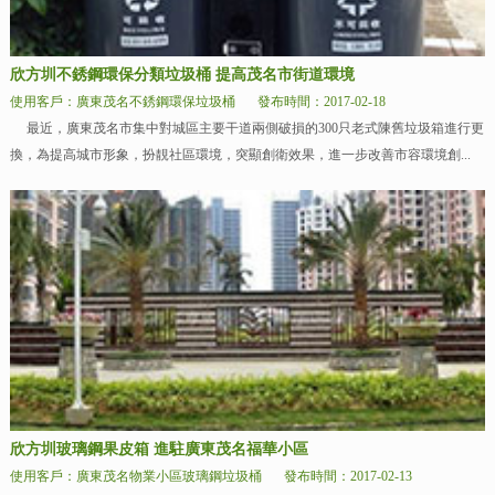
欣方圳不銹鋼環保分類垃圾桶 提高茂名市街道環境
使用客戶：廣東茂名不銹鋼環保垃圾桶
發布時間：2017-02-18
最近，廣東茂名市集中對城區主要干道兩側破損的300只老式陳舊垃圾箱進行更
換，為提高城市形象，扮靚社區環境，突顯創衛效果，進一步改善市容環境創...
欣方圳玻璃鋼果皮箱 進駐廣東茂名福華小區
使用客戶：廣東茂名物業小區玻璃鋼垃圾桶
發布時間：2017-02-13