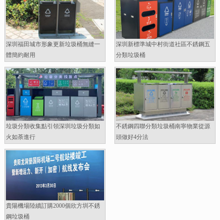
深圳福田城市形象更新垃圾桶無縫一
深圳新標準城中村街道社區不銹鋼五
體簡約耐用
分類垃圾桶
垃圾分類收集點引領深圳垃圾分類如
不銹鋼四聯分類垃圾桶南寧物業從源
火如荼進行
頭做好4分法
貴陽機場陸續訂購2000個欣方圳不銹
鋼垃圾桶