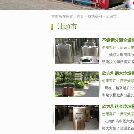
當前所在位置：
首頁
>
成功案例
>
汕頭市
汕頭市
不銹鋼分類垃圾
使用客戶：汕頭大
汕頭大學簡稱“汕大
點建設的10所廣東省“2
欣方圳鋼木垃圾
使用客戶：廣東汕
現在，越來越多的
圳垃圾桶廠家出品的
欣方圳鈦金垃圾
使用客戶：廣東汕
汕頭作為中國六大
極大方便了普通老百