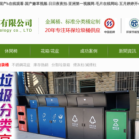
-国产h在线观看-国产嫩草视频-日日夜夜拍-亚洲第一视频网-毛片在线网站-五月婷婷
休閑椅
花箱/花盆
成功案例
新聞資訊
垃圾桶
不銹鋼花盆
庫存熱銷
分類垃圾箱
煙灰柱/滅煙柱