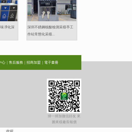
異味凈化深
深圳不銹鋼核酸檢測采樣亭工
作站常態化采樣...
中心
|
售后服務
|
招商加盟
|
電子畫冊
掃一掃加微信好友 來
圖來樣廠長報價
收縮