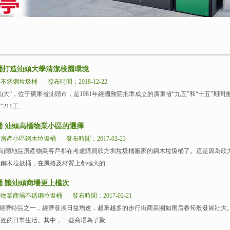
桶打造汕頭大學清潔校園環境
學不銹鋼垃圾桶
發布時間：2018-12-22
”，位于廣東省汕頭市，是1981年經國務院批準成立的廣東省“九五”和“十五”期間
11工...
桶 汕頭高檔物業小區的選擇
頭房產小區鋼木垃圾桶
發布時間：2017-02-23
汕頭地區房產物業客戶都在考慮購買欣方圳垃圾桶廠家的鋼木垃圾桶了。這是因為欣
鋼木垃圾桶，在風格及材質上都極大的...
桶 讓汕頭商場更上檔次
頭物業商場不銹鋼垃圾桶
發布時間：2017-02-21
經濟特區之一，經濟發展日益增速，越來越多的步行街商業圈如雨后春筍般發展壯大
姓的日常生活。其中，一些商場為了聚...