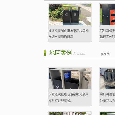
深圳福田城市形象更新垃圾桶
深圳新標
無縫一體簡約耐用
銹鋼五分
地區案例
Area case
廣東省
太陽能滅蚊燈垃圾桶助力廣東
深圳機場
梅州打造智慧城...
沖壓花盆有什