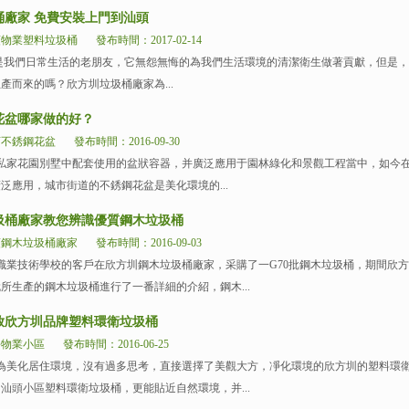
桶廠家 免費安裝上門到汕頭
頭物業塑料垃圾桶
發布時間：2017-02-14
我們日常生活的老朋友，它無怨無悔的為我們生活環境的清潔衛生做著貢獻，但是，
產而來的嗎？欣方圳垃圾桶廠家為...
花盆哪家做的好？
店不銹鋼花盆
發布時間：2016-09-30
私家花園別墅中配套使用的盆狀容器，并廣泛應用于園林綠化和景觀工程當中，如今
泛應用，城市街道的不銹鋼花盆是美化環境的...
圾桶廠家教您辨識優質鋼木垃圾桶
頭鋼木垃圾桶廠家
發布時間：2016-09-03
業技術學校的客戶在欣方圳鋼木垃圾桶廠家，采購了一G70批鋼木垃圾桶，期間欣方
所生產的鋼木垃圾桶進行了一番詳細的介紹，鋼木...
放欣方圳品牌塑料環衛垃圾桶
平物業小區
發布時間：2016-06-25
為美化居住環境，沒有過多思考，直接選擇了美觀大方，凈化環境的欣方圳的塑料環
汕頭小區塑料環衛垃圾桶，更能貼近自然環境，并...