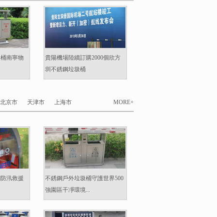
圾桶南寧物
貴陽機場陸續訂購2000個欣方
圳不銹鋼垃圾桶
北京市
天津市
上海市
MORE+
鋼防汛救援
不銹鋼戶外垃圾桶守護世界500
強園區干凈環境...