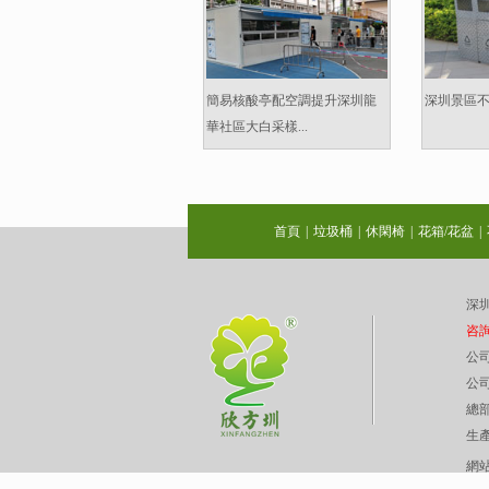
簡易核酸亭配空調提升深圳龍
深圳景區不
華社區大白采樣...
首頁
|
垃圾桶
|
休閑椅
|
花箱/花盆
|
深圳
咨詢熱
公司
公司
總
生
網