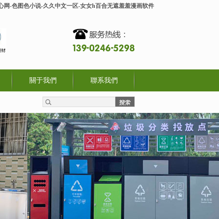
开心网-色图色小说-久久中文一区-女女h百合无遮羞羞漫画软件
關于我們
聯系我們