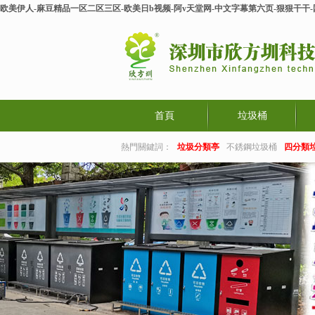
欧美伊人-麻豆精品一区二区三区-欧美日b视频-阿v天堂网-中文字幕第六页-狠狠干干
首頁
垃圾桶
熱門關鍵詞：
垃圾分類亭
不銹鋼垃圾桶
四分類