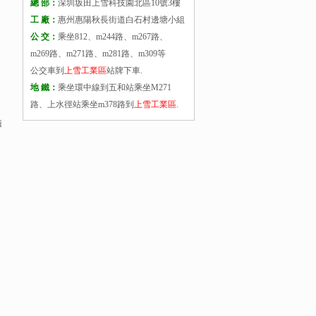
總 部：
深圳坂田上雪科技園北區10號3樓
工 廠：
惠州惠陽秋長街道白石村邊塘小組
公 交：
乘坐812、m244路、m267路、
m269路、m271路、m281路、m309等
公交車到
上雪工業區
站牌下車.
地 鐵：
乘坐環中線到五和站乘坐M271
路、上水徑站乘坐m378路到
上雪工業區
.
積