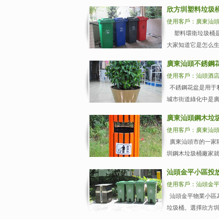
欣方圳塑料垃圾
使用客戶：廣東汕
塑料環衛垃圾桶是
大家知道它是怎么生
廣東汕頭不銹鋼
使用客戶：汕頭酒
不銹鋼花盆是用于
城市街道綠化中是廣
廣東汕頭鋼木垃
使用客戶：廣東汕
廣東汕頭市的一家職
圳鋼木垃圾桶廠家就
汕頭金平小區投
使用客戶：汕頭金
汕頭金平物業小區
垃圾桶。選擇欣方圳