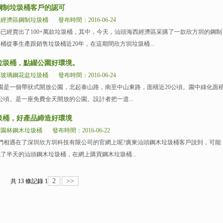
鋼制垃圾桶客戶的認可
西經濟區鋼制垃圾桶
發布時間：2016-06-24
已經賣出了100+萬款垃圾桶，其中，今天，汕頭海西經濟區采購了一款欣方圳的鋼制
桶從事生產跟銷售垃圾桶近20年，在這期間欣方圳垃圾桶...
垃圾桶，點綴公園好環境。
園玻璃鋼花盆垃圾桶
發布時間：2016-06-24
是一個帶狀式開放公園，北起泰山路，南至中山東路，面積近20公頃。園中綠化面
4公頃。是一座免費全天開放的公園。設計者把一道...
圾桶，好產品締造好環境
頭園林鋼木垃圾桶
發布時間：2016-06-22
們相遇在了深圳欣方圳科技有限公司的官網上呢?廣東汕頭鋼木垃圾桶客戶說到，可能
了半天的汕頭鋼木垃圾桶，在網上購買鋼木垃圾桶...
2
>>
共 13 條記錄
1