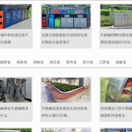
準城中村街道社區不
垃圾分類收集點引領深圳垃圾
不銹鋼四聯分類垃
類垃圾桶
分類如火如荼進行
業從源頭做好4分法
廣西省
海南省
湖南省
湖北省
貴州省
四川省
江西省
福建省
地鐵車站不銹鋼模具
不銹鋼花池坐凳美化深圳前海
深圳應急三防不銹
么...
跨街公園G9天橋...
物資柜河道救生...