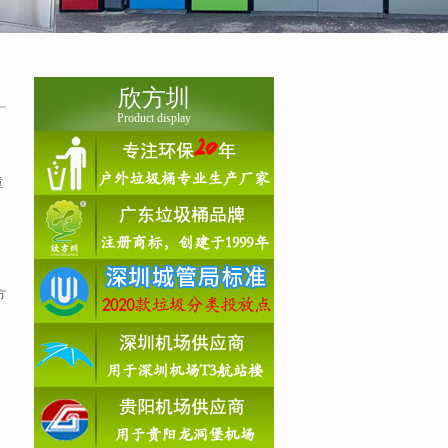
欣方圳
Product display
重
方
。