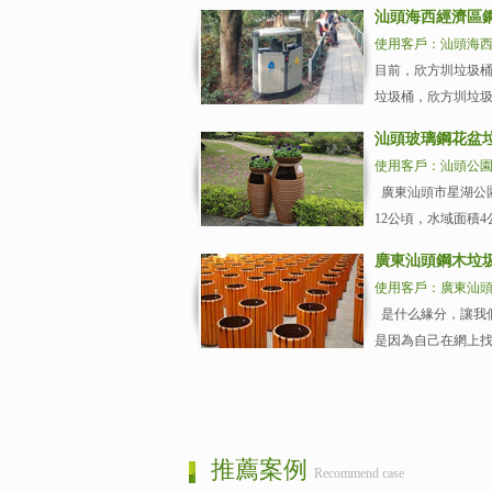
汕頭海西經濟區
使用客戶：汕頭海
目前，欣方圳垃圾桶
垃圾桶，欣方圳垃圾
汕頭玻璃鋼花盆
使用客戶：汕頭公
廣東汕頭市星湖公園
12公頃，水域面積
廣東汕頭鋼木垃
使用客戶：廣東汕
是什么緣分，讓我
是因為自己在網上找
推薦案例
Recommend case