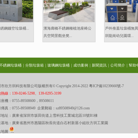
銹鋼鏤空垃圾桶...
濱海廊橋不銹鋼種植池座椅公
戶外推蓋垃圾桶無
共空間景觀坐凳...
圳龍崗幼兒園環...
不銹鋼垃圾桶
|
分類垃圾箱
|
玻璃鋼垃圾桶
|
成功案例
|
新聞資訊
|
公司簡介
|
幫助
市欣方圳科技有限公司版權所有© Copyright 2014-2022
粵ICP備10239660號-7
線：139-0246-5298、139-0295-3199
座機：0755-89508600，89508611
傳真：0755-89508949 企業郵箱：sz89508949@126.com
部地址：廣東省深圳市坂田街道上雪科技工業城北區10號B1棟
產基地：廣東省惠州市惠陽區秋長街道白石村新屋小組欣方圳工業園
站地圖