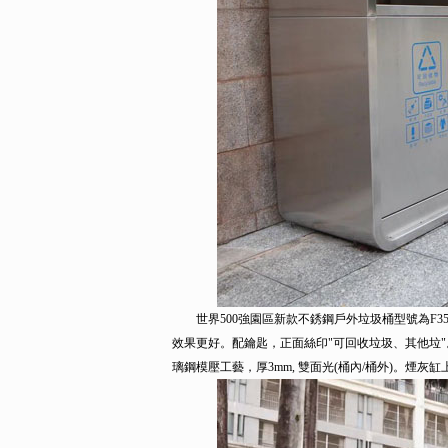
世界500強園區新款不銹鋼戶外垃圾桶型號為F350-5，外
效果更好。配鑰匙，正面絲印"可回收垃圾、其他垃
璃鋼模壓工藝，厚3mm,
雙面光(桶內/桶外)
