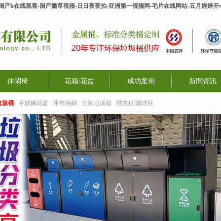
-国产h在线观看-国产嫩草视频-日日夜夜拍-亚洲第一视频网-毛片在线网站-五月婷婷
休閑椅
花箱/花盆
成功案例
新聞資訊
垃圾桶
不銹鋼花盆
庫存熱銷
分類垃圾箱
煙灰柱/滅煙柱