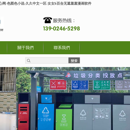
开心网-色图色小说-久久中文一区-女女h百合无遮羞羞漫画软件
關于我們
聯系我們