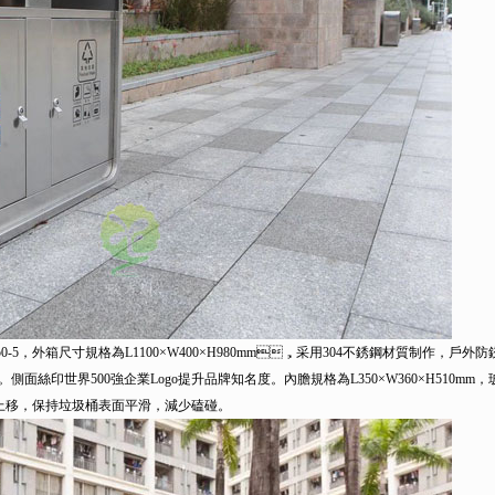
箱尺寸規格為L1100×W400×H980mm，采用304不銹鋼材質制作，戶外防
"。側面絲印世界500強企業Logo
提升品牌知名度。內膽規格為L350×W360×H510mm，
。煙灰缸上移，保持垃圾桶表面平滑，減少磕碰。