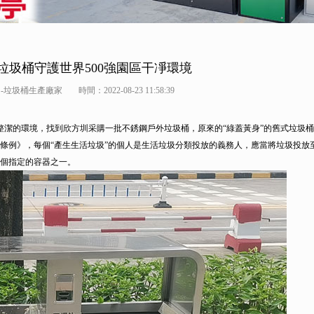
垃圾桶守護世界500強園區干凈環境
-垃圾桶生產廠家
時間：2022-08-23 11:58:39
整潔的環境，找到欣方圳采購一批不銹鋼戶外垃圾桶，原來的“綠蓋黃身”的舊式垃圾桶
理條例》，每個“產生生活垃圾”的個人是生活垃圾分類投放的義務人，應當將垃圾投放
是這個指定的容器之一。