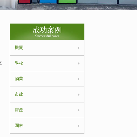
成功案例
Successful cases
機關
學校
至
物業
市政
房產
園林