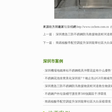
來源欣方圳廠家
垃圾桶
網:
http://www.czchem.com.cn
（
上一篇：
深圳應急三防不銹鋼防汛救援物資柜河道
下一篇：
簡易核酸亭配空調提升深圳龍華社區大白
深圳市案例
· 深圳機場地鐵車站不銹鋼模具沖壓花盆有什么優勢
· 不銹鋼花池坐凳美化深圳前?？缃止珗@G9天橋城
· 深圳應急三防不銹鋼防汛救援物資柜河道救生物資
· 不銹鋼戶外垃圾桶守護世界500強園區干凈環境
· 簡易核酸亭配空調提升深圳龍華社區大白采樣環境