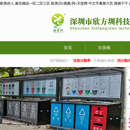
欧美伊人-麻豆精品一区二区三区-欧美日b视频-阿v天堂网-中文字幕第六页-狠狠干干
首頁
垃圾桶
熱門關鍵詞：
垃圾分類亭
不銹鋼垃圾桶
四分類