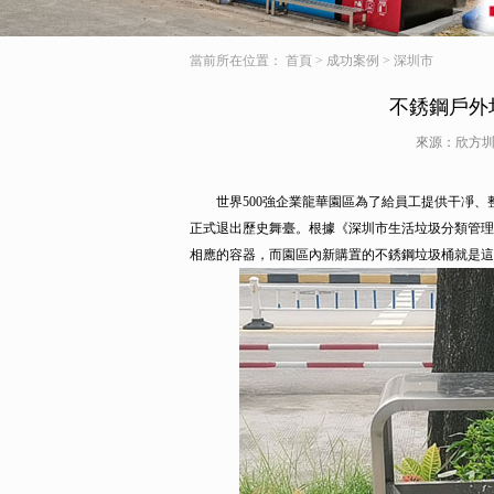
當前所在位置：
首頁
>
成功案例
>
深圳市
不銹鋼戶外
來源：欣方圳
世界500強企業龍華園區為了給員工提供干凈、
正式退出歷史舞臺。根據《深圳市生活垃圾分類管
相應的容器，而園區內新購置的不銹鋼垃圾桶就