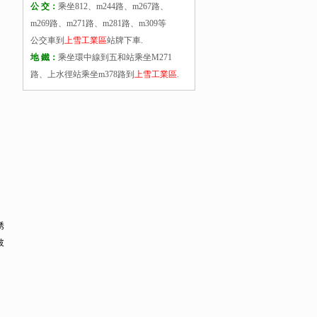
公 交：
乘坐812、m244路、m267路、
m269路、m271路、m281路、m309等
公交車到
上雪工業區
站牌下車.
地 鐵：
乘坐環中線到五和站乘坐M271
路、上水徑站乘坐m378路到
上雪工業區
.
銹
玻