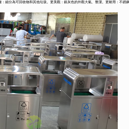
細分為可回收物和其他垃圾。更美觀：銀灰色的外觀大氣、整潔。更耐用：不銹