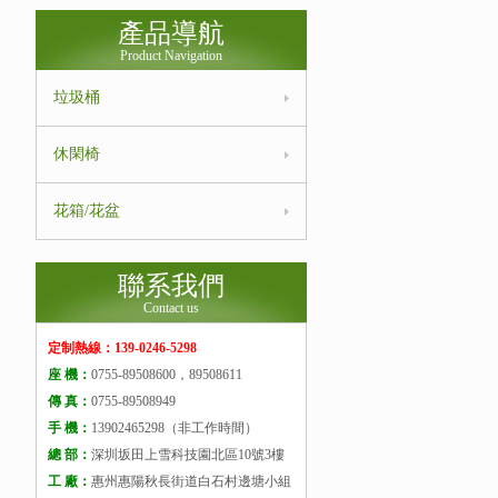
產品導航
Product Navigation
垃圾桶
休閑椅
花箱/花盆
聯系我們
Contact us
定制熱線：139-0246-5298
座 機：
0755-89508600，89508611
傳 真：
0755-89508949
手 機：
13902465298（非工作時間）
總 部：
深圳坂田上雪科技園北區10號3樓
工 廠：
惠州惠陽秋長街道白石村邊塘小組