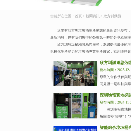
當前所在位置：
首頁
>
新聞資訊
>
欣方圳動態
這里有欣方圳垃圾桶生產動態的最新資訊發布，
最新消息，也有我們獲得的榮譽第一時間分享給關注
欣方圳垃圾桶竭誠為您服務，為您提供最優的垃
規模化生產能力的垃圾桶專業生產廠家，歡迎隨時參觀指導
欣方圳誠邀您蒞臨
發布時間：2025-12-
尊敬的合作伙伴與朋
同見證一場科技與環
深圳晚報實地探
發布時間：2024-11-
深圳晚報實地探訪
圾回收秒“變現”！ “
智能廚余垃圾桶亮