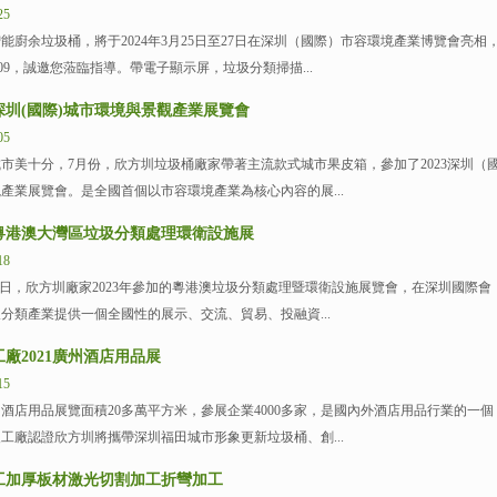
25
余垃圾桶，將于2024年3月25日至27日在深圳（國際）市容環境產業博覽會亮相
09，誠邀您蒞臨指導。帶電子顯示屏，垃圾分類掃描...
3深圳(國際)城市環境與景觀產業展覽會
05
十分，7月份，欣方圳垃圾桶廠家帶著主流款式城市果皮箱，參加了2023深圳（
產業展覽會。是全國首個以市容環境產業為核心內容的展...
3粵港澳大灣區垃圾分類處理環衛設施展
18
-18日，欣方圳廠家2023年參加的粵港澳垃圾分類處理暨環衛設施展覽會，在深圳國際會
分類產業提供一個全國性的展示、交流、貿易、投融資...
廠2021廣州酒店用品展
15
用品展覽面積20多萬平方米，參展企業4000多家，是國內外酒店用品行業的一個
工廠認證欣方圳將攜帶深圳福田城市形象更新垃圾桶、創...
工加厚板材激光切割加工折彎加工