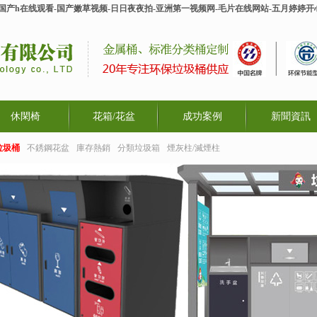
-国产h在线观看-国产嫩草视频-日日夜夜拍-亚洲第一视频网-毛片在线网站-五月婷婷
休閑椅
花箱/花盆
成功案例
新聞資訊
垃圾桶
不銹鋼花盆
庫存熱銷
分類垃圾箱
煙灰柱/滅煙柱