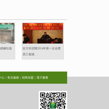
不銹鋼垃圾
欣方圳召開2014年第一次全體
員工會議. . .
中心
|
售后服務
|
招商加盟
|
電子畫冊