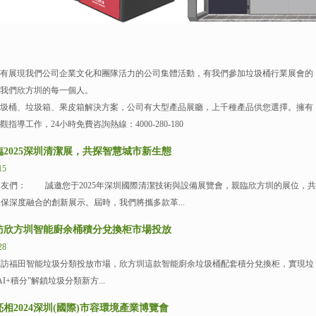
有展現我們公司企業文化和團隊活力的公司集體活動，有我們參加垃圾桶行業展會的
我們欣方圳的每一個人。
圾桶、垃圾箱、果皮箱解決方案，公司有大型產品展廳，上千種產品供您選擇。擁有
工作，24小時免費咨詢熱線：4000-280-180
2025深圳清潔展，共探智慧城市新生態
15
友們： 誠邀您于2025年深圳國際清潔技術與設備展覽會，親臨欣方圳的展位，共
保深度融合的創新展示。屆時，我們將攜多款革...
訪欣方圳智能廚余桶積分兌換柜市場投放
28
福田智能垃圾分類投放市場，欣方圳這款智能廚余垃圾桶配套積分兌換柜，實現垃
AI+積分”解鎖垃圾分類新方...
相2024深圳(國際)市容環境產業博覽會