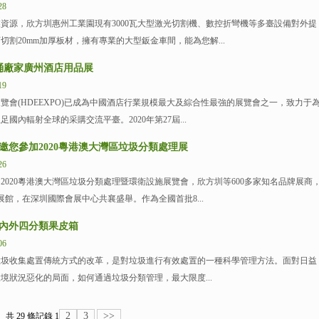
28
源，欣方圳惠州工業園現有3000瓦大型激光切割機、數控折彎機等多臺設備對外提
切割20mm加厚板材，擁有專業的大型鈑金車間，能為您解...
圾桶廠家廣州酒店用品展
19
(HDEEXPO)已成為中國酒店行業規模最大及綜合性最強的展覽會之一，致力于
國內輻射全球的采購交流平臺。2020年第27屆...
邀您參加2020粵港澳大灣區垃圾分類處理展
26
2020粵港澳大灣區垃圾分類處理暨環衛設施展覽會，欣方圳等600多家知名品牌展商
的展館，在深圳國際會展中心共襄盛舉。作為全國首批8...
室內外四分類果皮箱
06
收集處置傳統方式的改革，是對垃圾進行有效處置的一種科學管理方法。面對日益
境狀況惡化的局面，如何通過垃圾分類管理，最大限度...
2
3
>>
共 29 條記錄
1