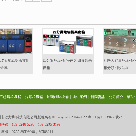
準玻金塑紙廚余其他
四分類垃圾桶_室內外四分類果
社區大容量垃圾桶
. . .
皮箱. . .
箱分類回收站垃. . .
不銹鋼垃圾桶
|
分類垃圾箱
|
玻璃鋼垃圾桶
|
成功案例
|
新聞資訊
|
公司簡介
|
幫助
市欣方圳科技有限公司版權所有© Copyright 2014-2022
粵ICP備10239660號-7
線：139-0246-5298、139-0295-3199
座機：0755-89508600，89508611