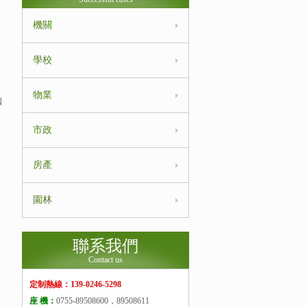
機關
，
學校
物業
國
市政
房產
園林
聯系我們
Contact us
定制熱線：139-0246-5298
座 機：
0755-89508600，89508611