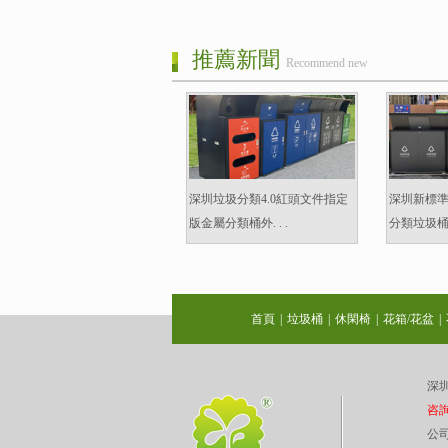
推薦新聞
Recommend new
深圳垃圾分類4.0紅頭文件指定
深圳新標
版金屬分類桶外. . .
分類垃圾桶金屬
首頁
|
垃圾桶
|
休閑椅
|
花箱/花盆
|
深圳
咨詢熱
公司