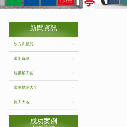
新聞資訊
欣方圳動態
環衛資訊
垃圾桶工藝
環保標語大全
員工天地
成功案例
Successful cases