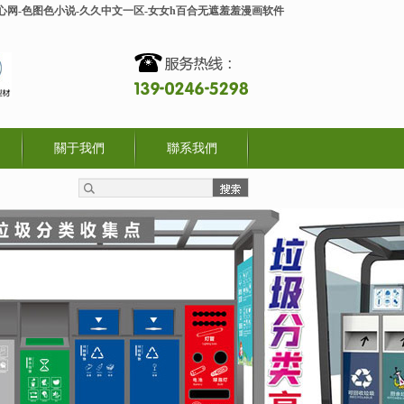
开心网-色图色小说-久久中文一区-女女h百合无遮羞羞漫画软件
關于我們
聯系我們