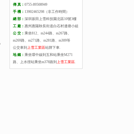
傳 真：
0755-89508949
手 機：
13902465298（非工作時間）
總 部：
深圳坂田上雪科技園北區10號3樓
工 廠：
惠州惠陽秋長街道白石村邊塘小組
公 交：
乘坐812、m244路、m267路、
m269路、m271路、m281路、m309等
為
公交車到
上雪工業區
站牌下車.
地 鐵：
乘坐環中線到五和站乘坐M271
路、上水徑站乘坐m378路到
上雪工業區
.
，