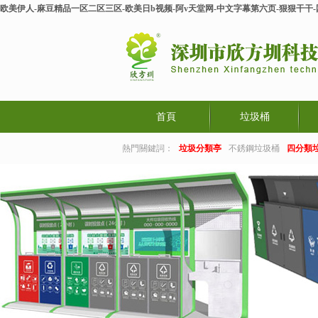
欧美伊人-麻豆精品一区二区三区-欧美日b视频-阿v天堂网-中文字幕第六页-狠狠干干
首頁
垃圾桶
熱門關鍵詞：
垃圾分類亭
不銹鋼垃圾桶
四分類