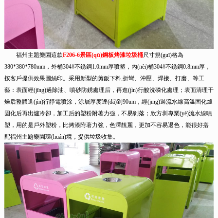
福州主題樂園這款
F206-6景區(qū)鋼板烤漆垃圾桶
尺寸規(guī)格為
380*380*780mm，外桶304#不銹鋼1.0mm厚噴塑，內(nèi)桶304#不銹鋼0.8mm厚，
按客戶提供效果圖絲印。采用新型的剪鈑下料,折彎、沖壓、焊接、打磨、等工
藝：表面經(jīng)過除油、噴砂防銹處理后，再進(jìn)行酸洗磷化處理；表面清理干
燥后整體進(jìn)行靜電噴涂，涂層厚度達(dá)到90um，經(jīng)過流水線高溫固化爐
固化后再出爐冷卻，加工后的塑粉附著力強，不易剝落；欣方圳專業(yè)流水線噴
塑，用的是戶外塑粉，比烤漆附著力強，色澤靚麗，更加不容易退色，能很好搭
配福州主題樂園環(huán)境，提供垃圾收集。