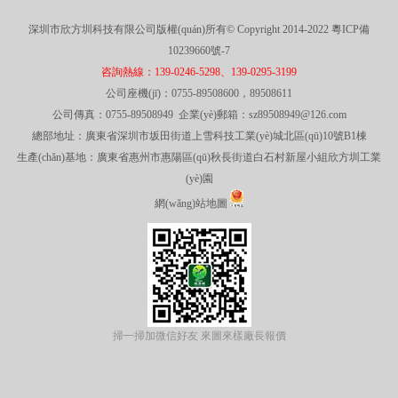
深圳市欣方圳科技有限公司版權(quán)所有© Copyright 2014-2022
粵ICP備
10239660號-7
咨詢熱線：139-0246-5298、139-0295-3199
公司座機(jī)：0755-89508600，89508611
公司傳真：0755-89508949 企業(yè)郵箱：sz89508949@126.com
總部地址：廣東省深圳市坂田街道上雪科技工業(yè)城北區(qū)10號B1棟
生產(chǎn)基地：廣東省惠州市惠陽區(qū)秋長街道白石村新屋小組欣方圳工業
(yè)園
網(wǎng)站地圖
掃一掃加微信好友 來圖來樣廠長報價