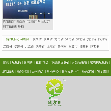
貴陽機(jī)場陸續(xù)訂購2000個欣方
圳不銹鋼垃圾桶
熱門地區(qū)案例：
廣東省
廣西省
海南省
湖南省
湖北省
貴州省
四川省
江西省
福建省
北京市
天津市
上海市
云南省
重慶市
江蘇省
陜西省
首頁
|
垃圾桶
|
休閑椅
|
花箱/花盆
|
不銹鋼垃圾桶
|
分類垃圾箱
|
玻璃鋼垃圾桶
|
成功案例
|
新聞資訊
|
公司簡介
|
幫助中心
|
售后服務(wù)
|
招商加盟
|
電子畫冊