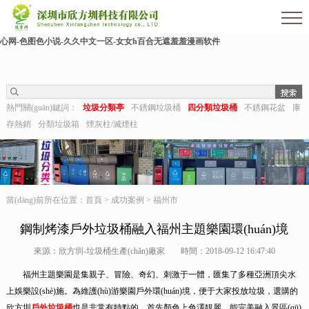
欧美伊人-麻豆精品一区二区三区-欧美日b视频-阿v天堂网-中文字幕第六页-狠狠干干-
国产h在线观看-国产嫩草视频-日日夜夜拍-亚洲第一视频网-毛片在线网站-五月婷婷开
心网-色图色小说-久久中文一区-女女h百合无遮羞羞漫画软件
熱門關(guān)鍵詞：
垃圾分類亭
不銹鋼垃圾桶
四分類垃圾桶
不銹鋼花盆
庫
存熱銷
分類垃圾箱
煙灰柱/滅煙柱
當(dāng)前所在位置：
首頁
>
成功案例
>
福州市
鋼制烤漆戶外垃圾桶融入福州主題樂園環(huán)境
來源：欣方圳-垃圾桶生產(chǎn)廠家
時間：2018-09-12 16:47:40
福州主題樂園是集親子、冒險、奇幻、刺激于一體，匯集了多種亞洲頂尖水
上娛樂設(shè)施。為維護(hù)游樂園戶外環(huán)境，便于大家投放垃圾，選購的
欣方圳
戶外垃圾桶
也是非常有特點的。首先顏色上色澤靚麗，能完美融入景區(qū)