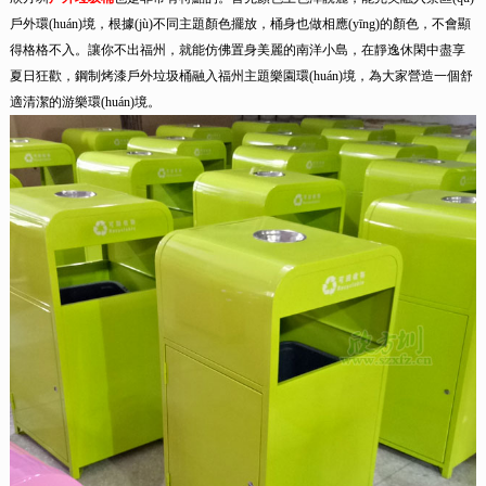
戶外環(huán)境，根據(jù)不同主題顏色擺放，桶身也做相應(yīng)的顏色，不會顯
得格格不入。讓你不出福州，就能仿佛置身美麗的南洋小島，在靜逸休閑中盡享
夏日狂歡，鋼制烤漆戶外垃圾桶融入福州主題樂園環(huán)境，為大家營造一個舒
適清潔的游樂環(huán)境。