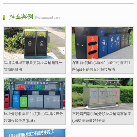
推薦案例
Recommend case
深圳福田城市形象更新垃圾桶無縫一
深圳新標(biāo)準(zhǔn)城中村街道社
體簡約耐用
區(qū)不銹鋼五分類垃圾桶
垃圾分類收集點引領(lǐng)深圳垃圾分
不銹鋼四聯(lián)分類垃圾桶南寧物業
類如火如荼進(jìn)行
(yè)從源頭做好4分法