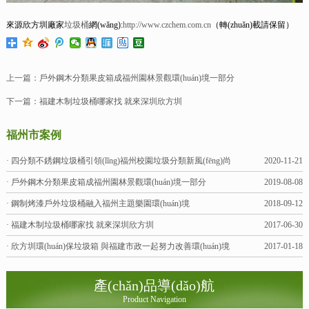
來源欣方圳廠家
垃圾桶
網(wǎng):
http://www.czchem.com.cn
（轉(zhuǎn)載請保留）
上一篇：
戶外鋼木分類果皮箱成福州園林景觀環(huán)境一部分
下一篇：
福建木制垃圾桶哪家找 就來深圳欣方圳
福州市案例
· 四分類不銹鋼垃圾桶引領(lǐng)福州校園垃圾分類新風(fēng)尚
2020-11-21
· 戶外鋼木分類果皮箱成福州園林景觀環(huán)境一部分
2019-08-08
· 鋼制烤漆戶外垃圾桶融入福州主題樂園環(huán)境
2018-09-12
· 福建木制垃圾桶哪家找 就來深圳欣方圳
2017-06-30
· 欣方圳環(huán)保垃圾箱 與福建市政一起努力改善環(huán)境
2017-01-18
產(chǎn)品導(dǎo)航
Product Navigation