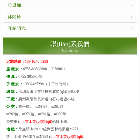
垃圾桶
休閑椅
花箱/花盆
聯(lián)系我們
Contact us
定制熱線：139-0246-5298
座 機(jī)：
0755-89508600，89508611
傳 真：
0755-89508949
手 機(jī)：
13902465298（非工作時間）
總 部：
深圳坂田上雪科技園北區(qū)10號3樓
工 廠：
惠州惠陽秋長街道白石村邊塘小組
公 交：
乘坐812、m244路、m267路、
m269路、m271路、m281路、m309等
公交車到
上雪工業(yè)區(qū)
站牌下車.
地 鐵：
乘坐環(huán)中線到五和站乘坐M271
路、上水徑站乘坐m378路到
上雪工業(yè)區(qū)
.