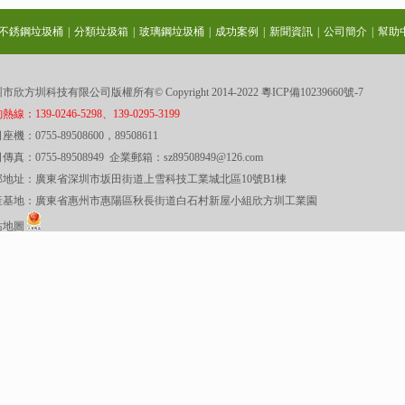
不銹鋼垃圾桶
|
分類垃圾箱
|
玻璃鋼垃圾桶
|
成功案例
|
新聞資訊
|
公司簡介
|
幫助
市欣方圳科技有限公司版權所有© Copyright 2014-2022
粵ICP備10239660號-7
線：139-0246-5298、139-0295-3199
座機：0755-89508600，89508611
傳真：0755-89508949 企業郵箱：sz89508949@126.com
部地址：廣東省深圳市坂田街道上雪科技工業城北區10號B1棟
產基地：廣東省惠州市惠陽區秋長街道白石村新屋小組欣方圳工業園
站地圖