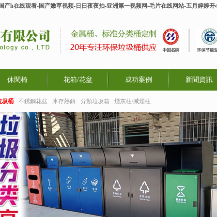
-国产h在线观看-国产嫩草视频-日日夜夜拍-亚洲第一视频网-毛片在线网站-五月婷婷
休閑椅
花箱/花盆
成功案例
新聞資訊
垃圾桶
不銹鋼花盆
庫存熱銷
分類垃圾箱
煙灰柱/滅煙柱