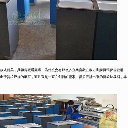
5mm，款式精美，具體肯觀看圖哦。為什么會有那么多企業喜歡在欣方圳購買環保垃圾桶
出優質垃圾桶的廠家，而且還是一直在創新的廠家，很多設計出來的新款垃圾桶，非