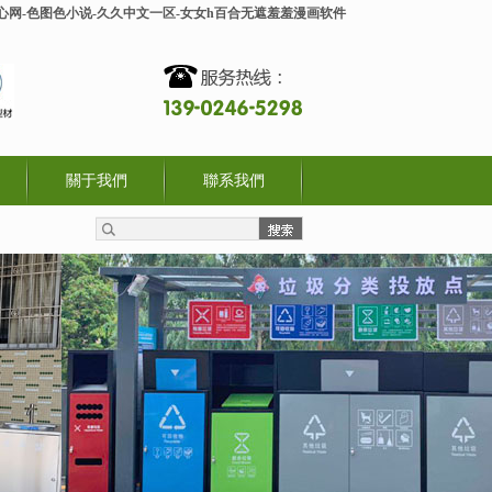
开心网-色图色小说-久久中文一区-女女h百合无遮羞羞漫画软件
關于我們
聯系我們