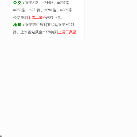
公 交：
乘坐812、m244路、m267路、
m269路、m271路、m281路、m309等
公交車到
上雪工業區
站牌下車.
地 鐵：
乘坐環中線到五和站乘坐M271
路、上水徑站乘坐m378路到
上雪工業區
.