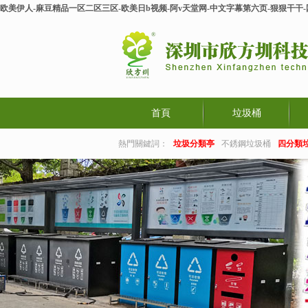
欧美伊人-麻豆精品一区二区三区-欧美日b视频-阿v天堂网-中文字幕第六页-狠狠干干
首頁
垃圾桶
熱門關鍵詞：
垃圾分類亭
不銹鋼垃圾桶
四分類