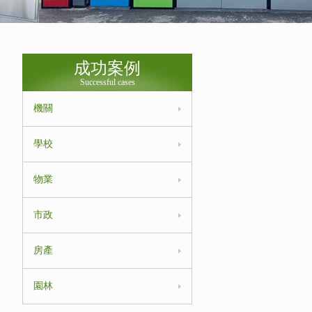
成功案例
Successful cases
機關
學校
物業
市政
房產
園林