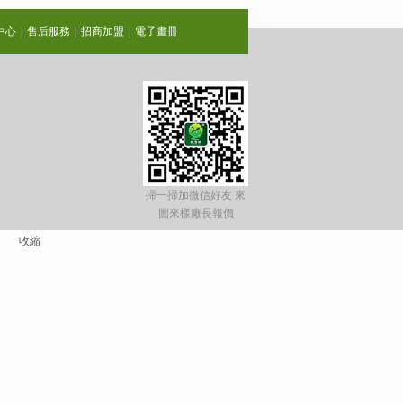
中心
|
售后服務
|
招商加盟
|
電子畫冊
掃一掃加微信好友 來
圖來樣廠長報價
收縮