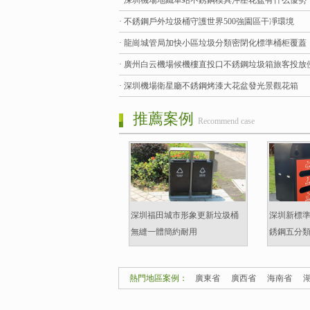
· 深圳機場地鐵車站不銹鋼模具沖壓花盆有什么優勢
· 不銹鋼戶外垃圾桶守護世界500強園區干凈環境
· 龍崗城管局加快小區垃圾分類密閉化標準桶柜覆蓋
· 廣州白云機場候機樓直投口不銹鋼垃圾箱旅客投放
· 深圳機場衛星廳不銹鋼烤漆大花盆發光景觀花箱
推薦案例
Recommend case
深圳福田城市形象更新垃圾桶
深圳新標
無縫一體簡約耐用
銹鋼五分
熱門地區案例：
廣東省
廣西省
海南省