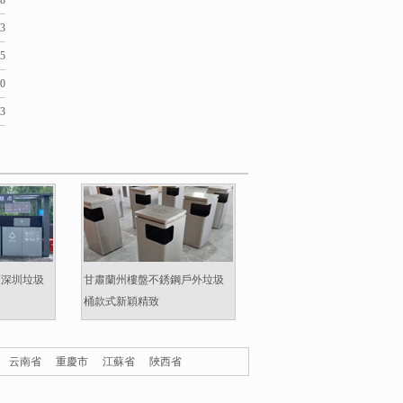
18
23
05
10
03
領深圳垃圾
甘肅蘭州樓盤不銹鋼戶外垃圾
桶款式新穎精致
云南省
重慶市
江蘇省
陜西省