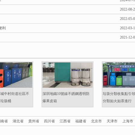
？
2024-07-
2022-08-
2022-05-
便利
2022-03-
2021-12-
準城中村街道社區不
深圳地鐵10號線不銹鋼透明防
垃圾分類收集點引
類垃圾桶
爆果皮箱
分類如火如荼進行
湖南省
湖北省
貴州省
四川省
江西省
福建省
北京市
天津市
上海市