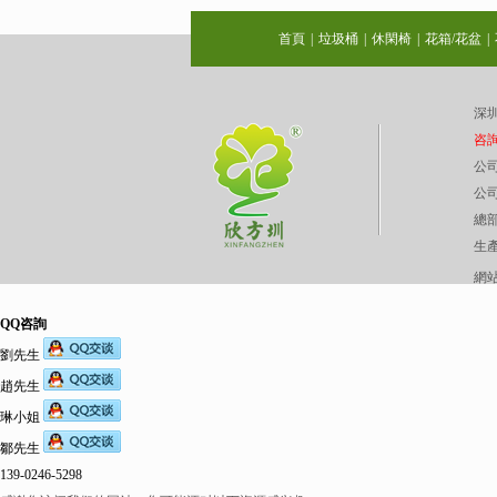
首頁
|
垃圾桶
|
休閑椅
|
花箱/花盆
|
深圳
咨詢熱
公司
公司
總
生
網
QQ咨詢
劉先生
趙先生
琳小姐
鄒先生
139-0246-5298