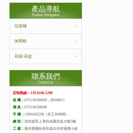
產品導航
Product Navigation
垃圾桶
休閑椅
花箱/花盆
聯系我們
Contact us
定制熱線：139-0246-5298
座 機：
0755-89508600，89508611
傳 真：
0755-89508949
手 機：
13902465298（非工作時間）
總 部：
深圳坂田上雪科技園北區10號3樓
工 廠：
惠州惠陽秋長街道白石村邊塘小組